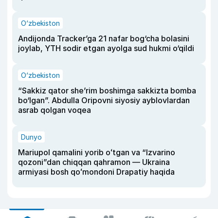
O‘zbekiston
Andijonda Tracker’ga 21 nafar bog‘cha bolasini
joylab, YTH sodir etgan ayolga sud hukmi o‘qildi
O‘zbekiston
“Sakkiz qator she’rim boshimga sakkizta bomba
bo‘lgan”. Abdulla Oripovni siyosiy ayblovlardan
asrab qolgan voqea
Dunyo
Mariupol qamalini yorib oʻtgan va “Izvarino
qozoni”dan chiqqan qahramon — Ukraina
armiyasi bosh qoʻmondoni Drapatiy haqida