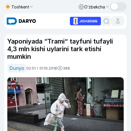
Toshkent
O‘zbekcha
Yaponiyada “Trami” tayfuni tufayli
4,3 mln kishi uylarini tark etishi
mumkin
Dunyo
02:51 / 01.10.2018
368