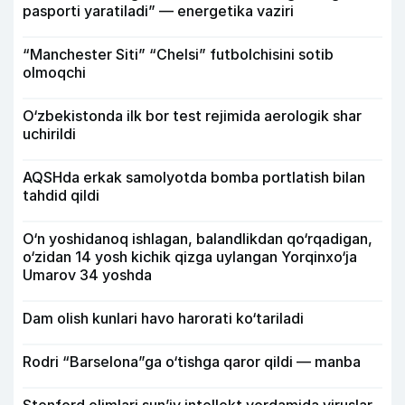
pasporti yaratiladi” — energetika vaziri
“Manchester Siti” “Chelsi” futbolchisini sotib
olmoqchi
O‘zbekistonda ilk bor test rejimida aerologik shar
uchirildi
AQSHda erkak samolyotda bomba portlatish bilan
tahdid qildi
O‘n yoshidanoq ishlagan, balandlikdan qo‘rqadigan,
o‘zidan 14 yosh kichik qizga uylangan Yorqinxo‘ja
Umarov 34 yoshda
Dam olish kunlari havo harorati ko‘tariladi
Rodri “Barselona”ga o‘tishga qaror qildi — manba
Stenford olimlari sun’iy intellekt yordamida viruslar