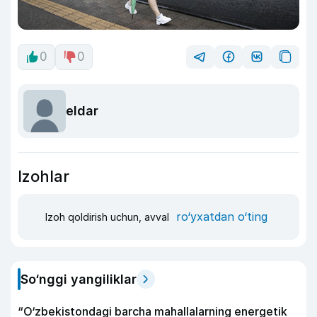
0
0
eldar
Izohlar
ro‘yxatdan o‘ting
Izoh qoldirish uchun, avval
So‘nggi yangiliklar
“O‘zbekistondagi barcha mahallalarning energetik