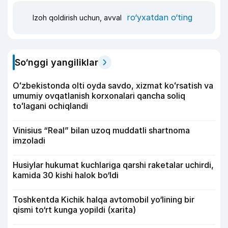
ro‘yxatdan o‘ting
Izoh qoldirish uchun, avval
So‘nggi yangiliklar
Oʻzbekistonda olti oyda savdo, xizmat koʻrsatish va
umumiy ovqatlanish korxonalari qancha soliq
toʻlagani ochiqlandi
Vinisius “Real” bilan uzoq muddatli shartnoma
imzoladi
Husiylar hukumat kuchlariga qarshi raketalar uchirdi,
kamida 30 kishi halok bo‘ldi
Toshkentda Kichik halqa avtomobil yo‘lining bir
qismi to‘rt kunga yopildi (xarita)