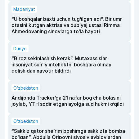
Madaniyat
“U boshqalar baxti uchun tug‘ilgan edi”. Bir umr
otasini kutgan aktrisa va dublyaj ustasi Rimma
Ahmedovaning sinovlarga to‘la hayoti
Dunyo
“Biroz sekinlashish kerak”. Mutaxassislar
insoniyat sun’iy intellektni boshqara olmay
qolishidan xavotir bildirdi
O‘zbekiston
Andijonda Tracker’ga 21 nafar bog‘cha bolasini
joylab, YTH sodir etgan ayolga sud hukmi o‘qildi
O‘zbekiston
“Sakkiz qator she’rim boshimga sakkizta bomba
bo‘lgan”. Abdulla Oripovni siyosiy ayblovlardan