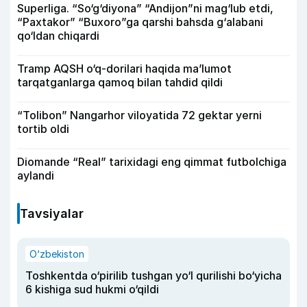
Superliga. “So‘g‘diyona” “Andijon”ni mag‘lub etdi,
“Paxtakor” “Buxoro”ga qarshi bahsda g‘alabani
qo‘ldan chiqardi
Tramp AQSH o‘q-dorilari haqida ma’lumot
tarqatganlarga qamoq bilan tahdid qildi
“Tolibon” Nangarhor viloyatida 72 gektar yerni
tortib oldi
Diomande “Real” tarixidagi eng qimmat futbolchiga
aylandi
Tavsiyalar
O‘zbekiston
Toshkentda o‘pirilib tushgan yo‘l qurilishi bo‘yicha
6 kishiga sud hukmi o‘qildi