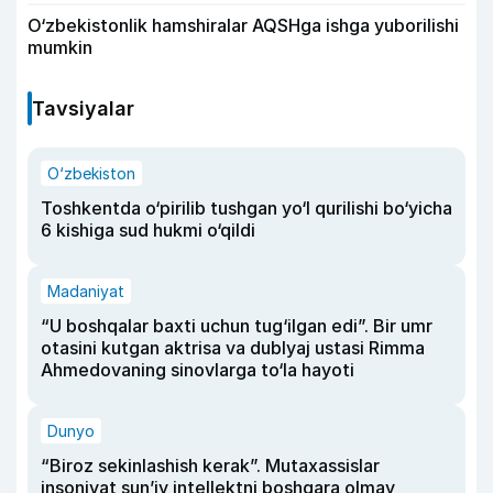
O‘zbekistonlik hamshiralar AQSHga ishga yuborilishi
mumkin
Tavsiyalar
O‘zbekiston
Toshkentda o‘pirilib tushgan yo‘l qurilishi bo‘yicha
6 kishiga sud hukmi o‘qildi
Madaniyat
“U boshqalar baxti uchun tug‘ilgan edi”. Bir umr
otasini kutgan aktrisa va dublyaj ustasi Rimma
Ahmedovaning sinovlarga to‘la hayoti
Dunyo
“Biroz sekinlashish kerak”. Mutaxassislar
insoniyat sun’iy intellektni boshqara olmay