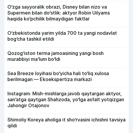
O‘zga sayyoralik obrazi, Disney bilan nizo va
Supermen bilan do‘stlik: aktyor Robin Uilyams
haqida ko‘pchilik bilmaydigan faktlar
O‘zbekistonda yarim yilda 700 ta yangi nodavlat
bog‘cha tashkil etildi
Qozog‘iston terma jamoasining yangi bosh
murabbiyi ma’lum bo‘ldi
Sea Breeze loyihasi bo‘yicha hali to‘liq xulosa
berilmagan — Ekoekspertiza markazi
Instagram: Mish-mishlarga javob qaytargan aktyor,
san’atga qaytgan Shahzoda, yo‘lga asfalt yotqizgan
Jahongir Otajonov
Shimoliy Koreya aholiga it sho‘rvasini ichishni tavsiya
qildi