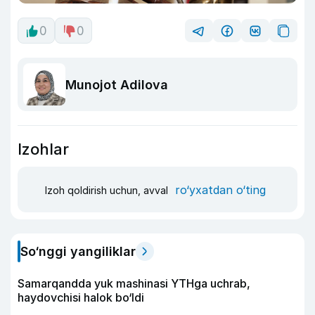
0
0
Munojot Adilova
Izohlar
ro‘yxatdan o‘ting
Izoh qoldirish uchun, avval
So‘nggi yangiliklar
Samarqandda yuk mashinasi YTHga uchrab,
haydovchisi halok bo‘ldi