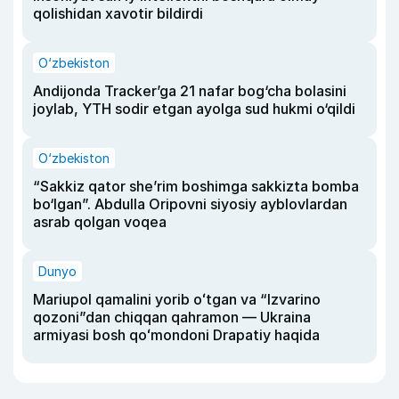
qolishidan xavotir bildirdi
O‘zbekiston
Andijonda Tracker’ga 21 nafar bog‘cha bolasini
joylab, YTH sodir etgan ayolga sud hukmi o‘qildi
O‘zbekiston
“Sakkiz qator she’rim boshimga sakkizta bomba
bo‘lgan”. Abdulla Oripovni siyosiy ayblovlardan
asrab qolgan voqea
Dunyo
Mariupol qamalini yorib oʻtgan va “Izvarino
qozoni”dan chiqqan qahramon — Ukraina
armiyasi bosh qoʻmondoni Drapatiy haqida