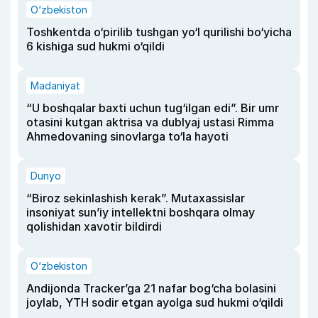
O‘zbekiston
Toshkentda o‘pirilib tushgan yo‘l qurilishi bo‘yicha
6 kishiga sud hukmi o‘qildi
Madaniyat
“U boshqalar baxti uchun tug‘ilgan edi”. Bir umr
otasini kutgan aktrisa va dublyaj ustasi Rimma
Ahmedovaning sinovlarga to‘la hayoti
Dunyo
“Biroz sekinlashish kerak”. Mutaxassislar
insoniyat sun’iy intellektni boshqara olmay
qolishidan xavotir bildirdi
O‘zbekiston
Andijonda Tracker’ga 21 nafar bog‘cha bolasini
joylab, YTH sodir etgan ayolga sud hukmi o‘qildi