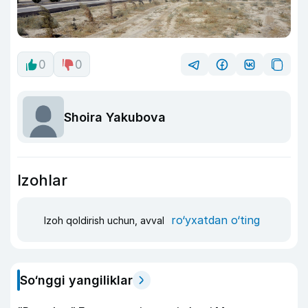
0
0
Shoira Yakubova
Izohlar
ro‘yxatdan o‘ting
Izoh qoldirish uchun, avval
So‘nggi yangiliklar