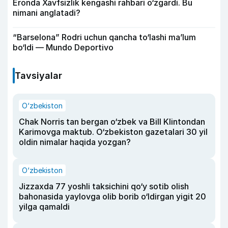
Eronda Xavfsizlik kengashi rahbari o‘zgardi. Bu
nimani anglatadi?
“Barselona” Rodri uchun qancha to‘lashi ma’lum
bo‘ldi — Mundo Deportivo
Tavsiyalar
O‘zbekiston
Chak Norris tan bergan o‘zbek va Bill Klintondan
Karimovga maktub. O‘zbekiston gazetalari 30 yil
oldin nimalar haqida yozgan?
O‘zbekiston
Jizzaxda 77 yoshli taksichini qo‘y sotib olish
bahonasida yaylovga olib borib o‘ldirgan yigit 20
yilga qamaldi