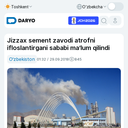
Toshkent
O‘zbekcha
Jizzax sement zavodi atrofni
ifloslantirgani sababi ma’lum qilindi
O‘zbekiston
01:32 / 29.09.2018
845