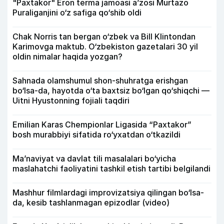
"Paxtakor" Eron terma jamoasi a’zosi Murtazo
Puraliganjini o‘z safiga qo‘shib oldi
Chak Norris tan bergan o‘zbek va Bill Klintondan
Karimovga maktub. O‘zbekiston gazetalari 30 yil
oldin nimalar haqida yozgan?
Sahnada olamshumul shon-shuhratga erishgan
bo‘lsa-da, hayotda o‘ta baxtsiz bo‘lgan qo‘shiqchi —
Uitni Hyustonning fojiali taqdiri
Emilian Karas Chempionlar Ligasida “Paxtakor”
bosh murabbiyi sifatida ro‘yxatdan o‘tkazildi
Ma’naviyat va davlat tili masalalari bo‘yicha
maslahatchi faoliyatini tashkil etish tartibi belgilandi
Mashhur filmlardagi improvizatsiya qilingan bo‘lsa-
da, kesib tashlanmagan epizodlar (video)