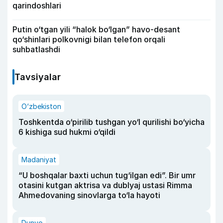
qarindoshlari
Putin o‘tgan yili “halok bo‘lgan” havo-desant
qo‘shinlari polkovnigi bilan telefon orqali
suhbatlashdi
Tavsiyalar
O‘zbekiston
Toshkentda o‘pirilib tushgan yo‘l qurilishi bo‘yicha
6 kishiga sud hukmi o‘qildi
Madaniyat
“U boshqalar baxti uchun tug‘ilgan edi”. Bir umr
otasini kutgan aktrisa va dublyaj ustasi Rimma
Ahmedovaning sinovlarga to‘la hayoti
Dunyo