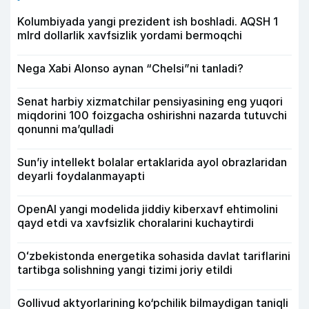
Kolumbiyada yangi prezident ish boshladi. AQSH 1
mlrd dollarlik xavfsizlik yordami bermoqchi
Nega Xabi Alonso aynan “Chelsi”ni tanladi?
Senat harbiy xizmatchilar pensiyasining eng yuqori
miqdorini 100 foizgacha oshirishni nazarda tutuvchi
qonunni ma’qulladi
Sun’iy intellekt bolalar ertaklarida ayol obrazlaridan
deyarli foydalanmayapti
OpenAI yangi modelida jiddiy kiberxavf ehtimolini
qayd etdi va xavfsizlik choralarini kuchaytirdi
Oʻzbekistonda energetika sohasida davlat tariflarini
tartibga solishning yangi tizimi joriy etildi
Gollivud aktyorlarining ko‘pchilik bilmaydigan taniqli