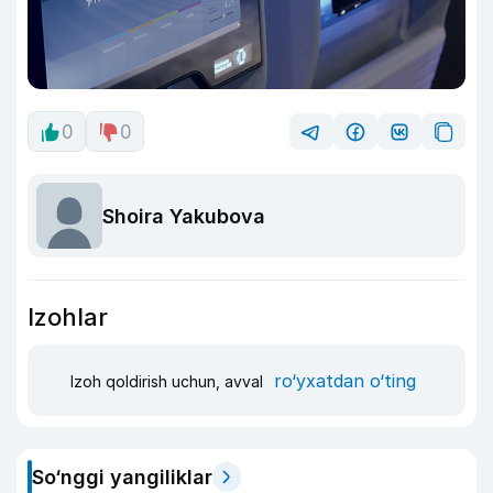
0
0
Shoira Yakubova
Izohlar
ro‘yxatdan o‘ting
Izoh qoldirish uchun, avval
So‘nggi yangiliklar