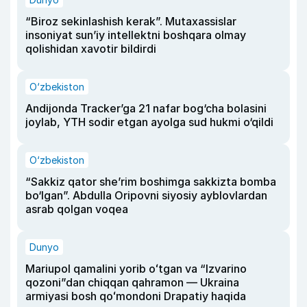
“Biroz sekinlashish kerak”. Mutaxassislar
insoniyat sun’iy intellektni boshqara olmay
qolishidan xavotir bildirdi
O‘zbekiston
Andijonda Tracker’ga 21 nafar bog‘cha bolasini
joylab, YTH sodir etgan ayolga sud hukmi o‘qildi
O‘zbekiston
“Sakkiz qator she’rim boshimga sakkizta bomba
bo‘lgan”. Abdulla Oripovni siyosiy ayblovlardan
asrab qolgan voqea
Dunyo
Mariupol qamalini yorib oʻtgan va “Izvarino
qozoni”dan chiqqan qahramon — Ukraina
armiyasi bosh qoʻmondoni Drapatiy haqida