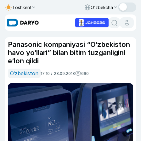
Toshkent
O‘zbekcha
Panasonic kompaniyasi “O‘zbekiston
havo yo‘llari” bilan bitim tuzganligini
e’lon qildi
O‘zbekiston
17:10 / 28.09.2018
690