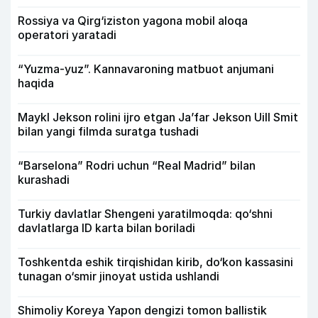
Rossiya va Qirg‘iziston yagona mobil aloqa
operatori yaratadi
“Yuzma-yuz”. Kannavaroning matbuot anjumani
haqida
Maykl Jekson rolini ijro etgan Ja’far Jekson Uill Smit
bilan yangi filmda suratga tushadi
“Barselona” Rodri uchun “Real Madrid” bilan
kurashadi
Turkiy davlatlar Shengeni yaratilmoqda: qo‘shni
davlatlarga ID karta bilan boriladi
Toshkentda eshik tirqishidan kirib, do‘kon kassasini
tunagan o‘smir jinoyat ustida ushlandi
Shimoliy Koreya Yapon dengizi tomon ballistik