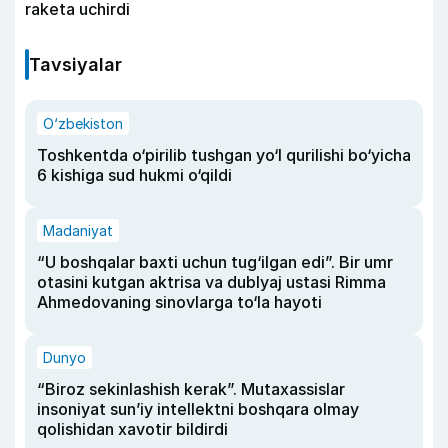
raketa uchirdi
Tavsiyalar
O‘zbekiston
Toshkentda o‘pirilib tushgan yo‘l qurilishi bo‘yicha
6 kishiga sud hukmi o‘qildi
Madaniyat
“U boshqalar baxti uchun tug‘ilgan edi”. Bir umr
otasini kutgan aktrisa va dublyaj ustasi Rimma
Ahmedovaning sinovlarga to‘la hayoti
Dunyo
“Biroz sekinlashish kerak”. Mutaxassislar
insoniyat sun’iy intellektni boshqara olmay
qolishidan xavotir bildirdi