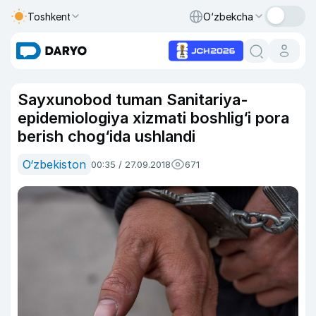
Toshkent
O‘zbekcha
Sayxunobod tuman Sanitariya-
epidemiologiya xizmati boshlig‘i pora
berish chog‘ida ushlandi
O‘zbekiston
00:35 / 27.09.2018
671