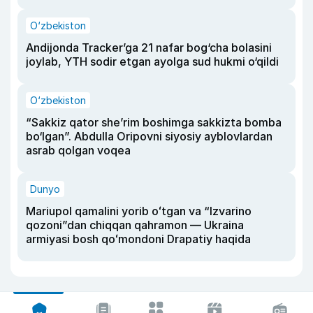
O‘zbekiston
Andijonda Tracker’ga 21 nafar bog‘cha bolasini
joylab, YTH sodir etgan ayolga sud hukmi o‘qildi
O‘zbekiston
“Sakkiz qator she’rim boshimga sakkizta bomba
bo‘lgan”. Abdulla Oripovni siyosiy ayblovlardan
asrab qolgan voqea
Dunyo
Mariupol qamalini yorib oʻtgan va “Izvarino
qozoni”dan chiqqan qahramon — Ukraina
armiyasi bosh qoʻmondoni Drapatiy haqida