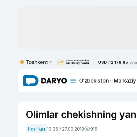
Toshkent
USD :
12 178,85
so'm
O‘zbekiston
Markaziy
Olimlar chekishning yana
Ilm-fan
10:35 / 27.09.2018
915