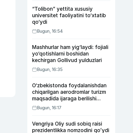
“Tolibon” yettita xususiy
universitet faoliyatini to‘xtatib
qo‘ydi
Bugun, 16:54
Mashhurlar ham yig‘laydi: fojiali
yo‘qotishlarni boshidan
kechirgan Gollivud yulduzlari
Bugun, 16:35
O‘zbekistonda foydalanishdan
chiqarilgan aerodromlar turizm
maqsadida ijaraga berilishi
mumkin
Bugun, 16:17
Vengriya Oliy sudi sobiq raisi
prezidentlikka nomzodini qoʻydi