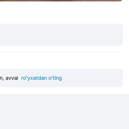
un, avval
ro‘yxatdan o‘ting