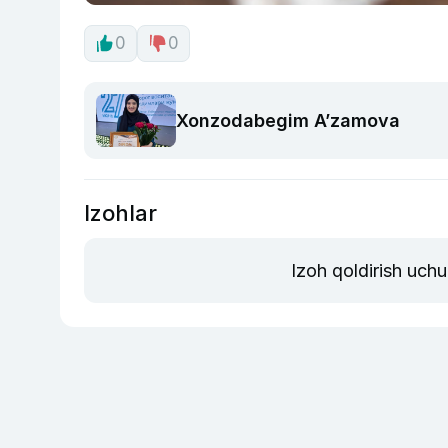
0
0
Xonzodabegim A’zamova
Izohlar
Izoh qoldirish uch