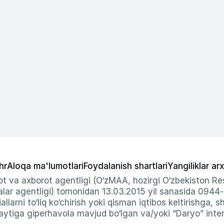
hr
Aloqa ma'lumotlari
Foydalanish shartlari
Yangiliklar arx
t va axborot agentligi (O‘zMAA, hozirgi O‘zbekiston Res
ar agentligi) tomonidan 13.03.2015 yil sanasida 0944
allarni to‘liq ko‘chirish yoki qisman iqtibos keltirishga, 
ytiga giperhavola mavjud bo‘lgan va/yoki “Daryo” intern