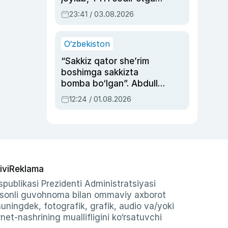
ayolga sud hukmi o‘qildi
23:41 / 03.08.2026
O‘zbekiston
“Sakkiz qator she’rim
boshimga sakkizta
bomba bo‘lgan”. Abdulla
Oripovni siyosiy
12:24 / 01.08.2026
ayblovlardan asrab
qolgan voqea
ivi
Reklama
publikasi Prezidenti Administratsiyasi
-sonli guvohnoma bilan ommaviy axborot
shuningdek, fotografik, grafik, audio va/yoki
et-nashrining muallifligini ko‘rsatuvchi