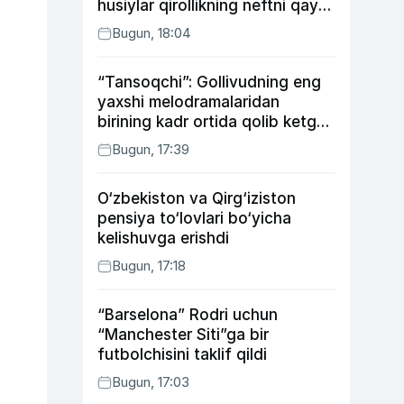
husiylar qirollikning neftni qayta
ishlash zavodiga hujum qildi
Bugun, 18:04
“Tansoqchi”: Gollivudning eng
yaxshi melodramalaridan
birining kadr ortida qolib ketgan
voqealari
Bugun, 17:39
O‘zbekiston va Qirg‘iziston
pensiya to‘lovlari bo‘yicha
kelishuvga erishdi
Bugun, 17:18
“Barselona” Rodri uchun
“Manchester Siti”ga bir
futbolchisini taklif qildi
Bugun, 17:03