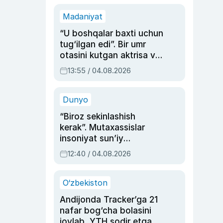
Madaniyat
“U boshqalar baxti uchun
tug‘ilgan edi”. Bir umr
otasini kutgan aktrisa va
dublyaj ustasi Rimma
13:55 / 04.08.2026
Ahmedovaning
sinovlarga to‘la hayoti
Dunyo
“Biroz sekinlashish
kerak”. Mutaxassislar
insoniyat sun’iy
intellektni boshqara
12:40 / 04.08.2026
olmay qolishidan xavotir
bildirdi
O‘zbekiston
Andijonda Tracker’ga 21
nafar bog‘cha bolasini
joylab, YTH sodir etgan