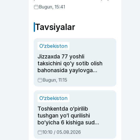
Bugun, 15:41
Tavsiyalar
O‘zbekiston
Jizzaxda 77 yoshli
taksichini qo‘y sotib olish
bahonasida yaylovga
olib borib o‘ldirgan yigit
Bugun, 11:15
20 yilga qamaldi
O‘zbekiston
Toshkentda o‘pirilib
tushgan yo‘l qurilishi
bo‘yicha 6 kishiga sud
hukmi o‘qildi
10:10 / 05.08.2026