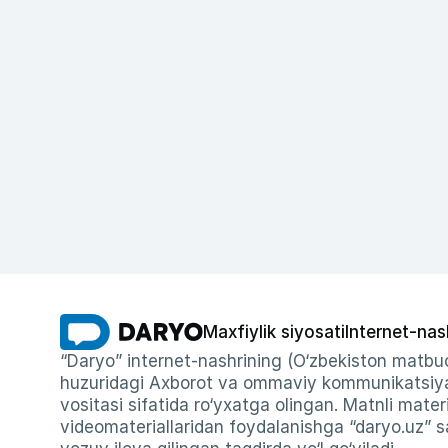
Maxfiylik siyosati
Internet-nas
“Daryo” internet-nashrining (O‘zbekiston matbuo
huzuridagi Axborot va ommaviy kommunikatsiyal
vositasi sifatida ro‘yxatga olingan. Matnli materi
videomateriallaridan foydalanishga “daryo.uz” sa