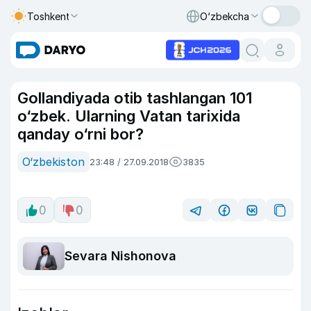
Toshkent
O‘zbekcha
Gollandiyada otib tashlangan 101
o‘zbek. Ularning Vatan tarixida
qanday o‘rni bor?
O‘zbekiston
23:48 / 27.09.2018
3835
0
0
Sevara Nishonova