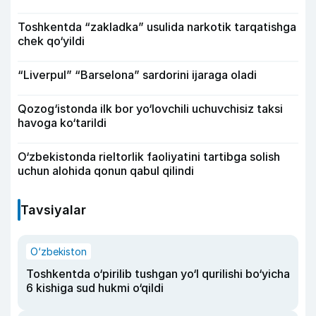
Toshkentda “zakladka” usulida narkotik tarqatishga
chek qo‘yildi
“Liverpul” “Barselona” sardorini ijaraga oladi
Qozog‘istonda ilk bor yo‘lovchili uchuvchisiz taksi
havoga ko‘tarildi
O‘zbekistonda rieltorlik faoliyatini tartibga solish
uchun alohida qonun qabul qilindi
Tavsiyalar
O‘zbekiston
Toshkentda o‘pirilib tushgan yo‘l qurilishi bo‘yicha
6 kishiga sud hukmi o‘qildi