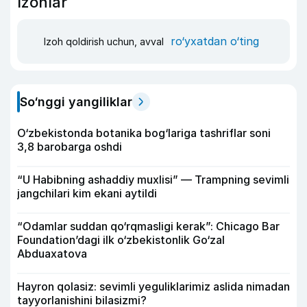
Izohlar
ro‘yxatdan o‘ting
Izoh qoldirish uchun, avval
So‘nggi yangiliklar
O‘zbekistonda botanika bog‘lariga tashriflar soni
3,8 barobarga oshdi
“U Habibning ashaddiy muxlisi” — Trampning sevimli
jangchilari kim ekani aytildi
“Odamlar suddan qo‘rqmasligi kerak”: Chicago Bar
Foundation’dagi ilk o‘zbekistonlik Go‘zal
Abduaxatova
Hayron qolasiz: sevimli yeguliklarimiz aslida nimadan
tayyorlanishini bilasizmi?