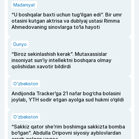
Madaniyat
“U boshqalar baxti uchun tug‘ilgan edi”. Bir umr
otasini kutgan aktrisa va dublyaj ustasi Rimma
Ahmedovaning sinovlarga to‘la hayoti
Dunyo
“Biroz sekinlashish kerak”. Mutaxassislar
insoniyat sun’iy intellektni boshqara olmay
qolishidan xavotir bildirdi
O‘zbekiston
Andijonda Tracker’ga 21 nafar bog‘cha bolasini
joylab, YTH sodir etgan ayolga sud hukmi o‘qildi
O‘zbekiston
“Sakkiz qator she’rim boshimga sakkizta bomba
bo‘lgan”. Abdulla Oripovni siyosiy ayblovlardan
asrab qolgan voqea