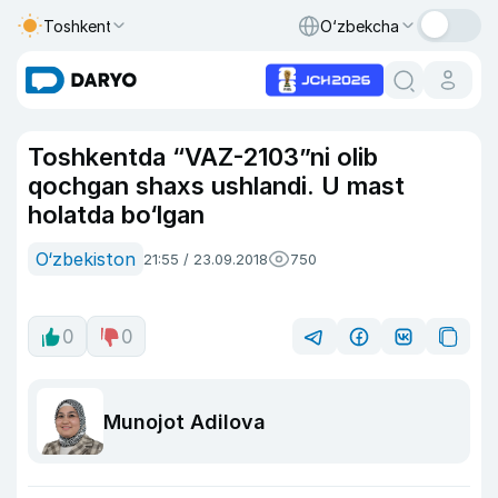
Toshkent
O‘zbekcha
Toshkentda “VAZ-2103”ni olib
qochgan shaxs ushlandi. U mast
holatda bo‘lgan
O‘zbekiston
21:55 / 23.09.2018
750
0
0
Munojot Adilova