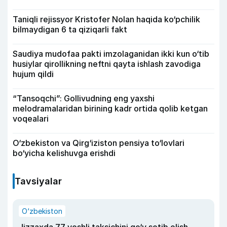
Taniqli rejissyor Kristofer Nolan haqida ko‘pchilik
bilmaydigan 6 ta qiziqarli fakt
Saudiya mudofaa pakti imzolaganidan ikki kun o‘tib
husiylar qirollikning neftni qayta ishlash zavodiga
hujum qildi
“Tansoqchi”: Gollivudning eng yaxshi
melodramalaridan birining kadr ortida qolib ketgan
voqealari
O‘zbekiston va Qirg‘iziston pensiya to‘lovlari
bo‘yicha kelishuvga erishdi
Tavsiyalar
O‘zbekiston