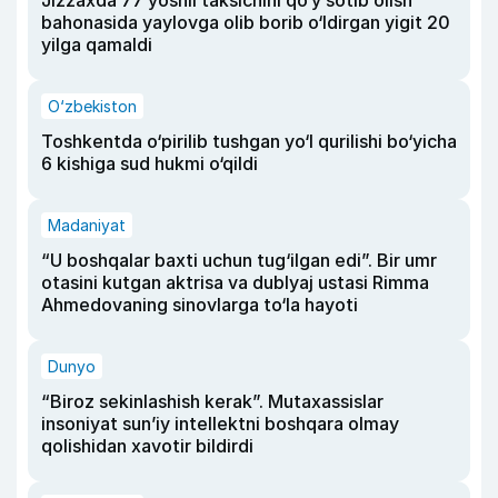
Jizzaxda 77 yoshli taksichini qo‘y sotib olish
bahonasida yaylovga olib borib o‘ldirgan yigit 20
yilga qamaldi
O‘zbekiston
Toshkentda o‘pirilib tushgan yo‘l qurilishi bo‘yicha
6 kishiga sud hukmi o‘qildi
Madaniyat
“U boshqalar baxti uchun tug‘ilgan edi”. Bir umr
otasini kutgan aktrisa va dublyaj ustasi Rimma
Ahmedovaning sinovlarga to‘la hayoti
Dunyo
“Biroz sekinlashish kerak”. Mutaxassislar
insoniyat sun’iy intellektni boshqara olmay
qolishidan xavotir bildirdi