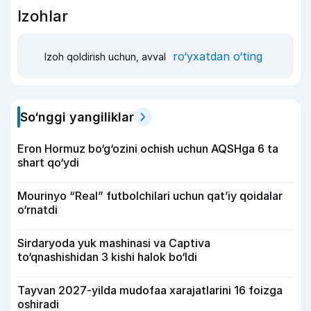
Izohlar
ro‘yxatdan o‘ting
Izoh qoldirish uchun, avval
So‘nggi yangiliklar
Eron Hormuz bo‘g‘ozini ochish uchun AQSHga 6 ta
shart qo‘ydi
Mourinyo “Real” futbolchilari uchun qat’iy qoidalar
o‘rnatdi
Sirdaryoda yuk mashinasi va Captiva
to‘qnashishidan 3 kishi halok bo‘ldi
Tayvan 2027-yilda mudofaa xarajatlarini 16 foizga
oshiradi