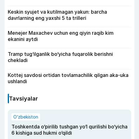
Keskin syujet va kutilmagan yakun: barcha
davrlarning eng yaxshi 5 ta trilleri
Menejer Maxachev uchun eng qiyin raqib kim
ekanini aytdi
Tramp tug‘ilganlik bo‘yicha fuqarolik berishni
chekladi
Kottej savdosi ortidan tovlamachilik qilgan aka-uka
ushlandi
Tavsiyalar
O‘zbekiston
Toshkentda o‘pirilib tushgan yo‘l qurilishi bo‘yicha
6 kishiga sud hukmi o‘qildi