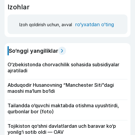
Izohlar
ro‘yxatdan o‘ting
Izoh qoldirish uchun, avval
So‘nggi yangiliklar
O‘zbekistonda chorvachilik sohasida subsidiyalar
ajratiladi
Abduqodir Husanovning “Manchester Siti”dagi
maoshi ma’lum bo‘ldi
Tailandda o‘quvchi maktabda otishma uyushtirdi,
qurbonlar bor (foto)
Tojikiston qo‘shni davlatlardan uch baravar ko‘p
yonilg‘i sotib oldi — OAV