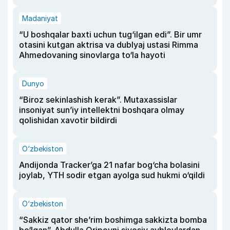
Madaniyat
“U boshqalar baxti uchun tug‘ilgan edi”. Bir umr
otasini kutgan aktrisa va dublyaj ustasi Rimma
Ahmedovaning sinovlarga to‘la hayoti
Dunyo
“Biroz sekinlashish kerak”. Mutaxassislar
insoniyat sun’iy intellektni boshqara olmay
qolishidan xavotir bildirdi
O‘zbekiston
Andijonda Tracker’ga 21 nafar bog‘cha bolasini
joylab, YTH sodir etgan ayolga sud hukmi o‘qildi
O‘zbekiston
“Sakkiz qator she’rim boshimga sakkizta bomba