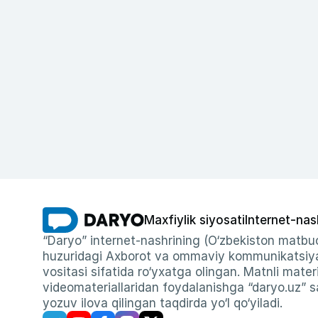
Maxfiylik siyosati
Internet-nas
“Daryo” internet-nashrining (O‘zbekiston matbuo
huzuridagi Axborot va ommaviy kommunikatsiyal
vositasi sifatida ro‘yxatga olingan. Matnli materi
videomateriallaridan foydalanishga “daryo.uz” sa
yozuv ilova qilingan taqdirda yo‘l qo‘yiladi.