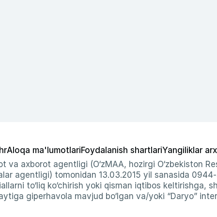
hr
Aloqa ma'lumotlari
Foydalanish shartlari
Yangiliklar arx
t va axborot agentligi (O‘zMAA, hozirgi O‘zbekiston Res
ar agentligi) tomonidan 13.03.2015 yil sanasida 0944
allarni to‘liq ko‘chirish yoki qisman iqtibos keltirishga, 
ytiga giperhavola mavjud bo‘lgan va/yoki “Daryo” intern