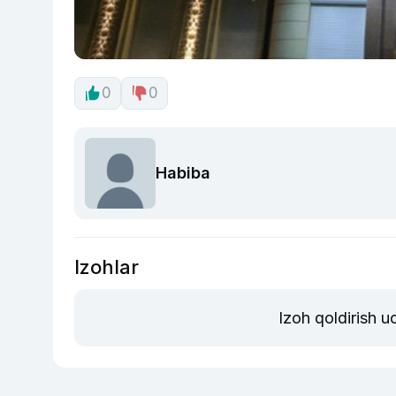
0
0
Habiba
Izohlar
Izoh qoldirish 