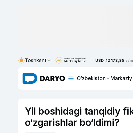
Toshkent
USD :
12 178,85
so'm
O‘zbekiston
Markaziy
Yil boshidagi tanqidiy f
o‘zgarishlar bo‘ldimi?