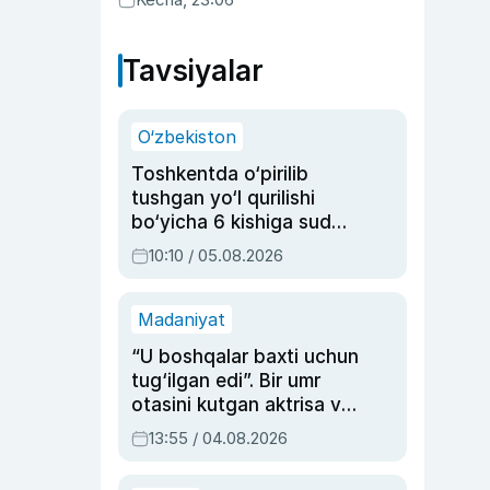
ma’qulladi
Tavsiyalar
O‘zbekiston
Toshkentda o‘pirilib
tushgan yo‘l qurilishi
bo‘yicha 6 kishiga sud
hukmi o‘qildi
10:10 / 05.08.2026
Madaniyat
“U boshqalar baxti uchun
tug‘ilgan edi”. Bir umr
otasini kutgan aktrisa va
dublyaj ustasi Rimma
13:55 / 04.08.2026
Ahmedovaning
sinovlarga to‘la hayoti