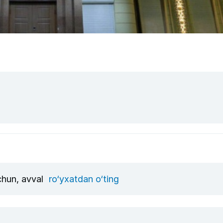
uchun, avval
ro‘yxatdan o‘ting