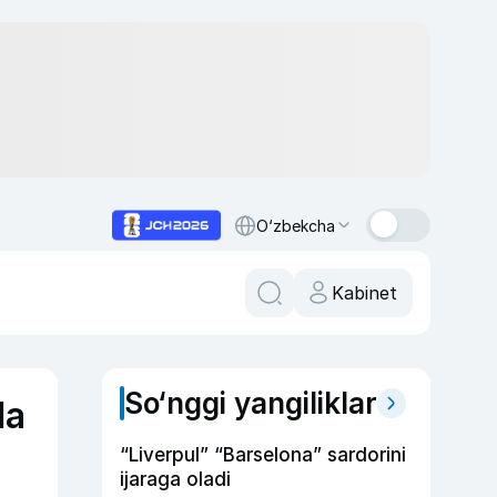
O‘zbekcha
Kabinet
So‘nggi yangiliklar
da
“Liverpul” “Barselona” sardorini
ijaraga oladi