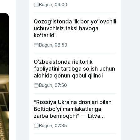
Bugun, 09:00
Qozog‘istonda ilk bor yo‘lovchili
uchuvchisiz taksi havoga
ko‘tarildi
Bugun, 08:50
O‘zbekistonda rieltorlik
faoliyatini tartibga solish uchun
alohida qonun qabul qilindi
Bugun, 07:50
“Rossiya Ukraina dronlari bilan
Boltiqbo‘yi mamlakatlariga
zarba bermoqchi” — Litva
mudofaa vaziri
Bugun, 07:35