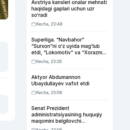
Avstriya kansleri onalar mehnati
haqidagi gaplari uchun uzr
so‘radi
Kecha, 23:48
Superliga. “Navbahor”
“Surxon”ni o‘z uyida mag‘lub
etdi, “Lokomotiv” va “Xorazm”
uyda g‘alaba qozondi
Kecha, 23:26
Aktyor Abdu­mannon
Ubaydullayev vafot etdi
Kecha, 23:08
Senat Prezident
administratsiyasining huquqiy
maqomini belgilovchi
konstitutsiyaviy qonunni
Kecha, 23:06