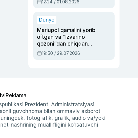
12:24 / 01.08.2026
ayblovlardan asrab
qolgan voqea
Dunyo
Mariupol qamalini yorib
oʻtgan va “Izvarino
qozoni”dan chiqqan
qahramon — Ukraina
19:50 / 29.07.2026
armiyasi bosh
qoʻmondoni Drapatiy
haqida
ivi
Reklama
publikasi Prezidenti Administratsiyasi
-sonli guvohnoma bilan ommaviy axborot
shuningdek, fotografik, grafik, audio va/yoki
et-nashrining muallifligini ko‘rsatuvchi