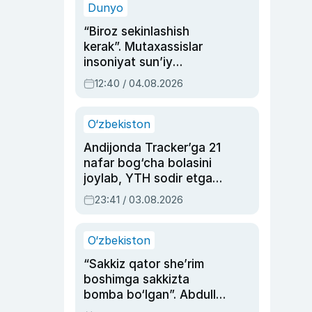
Dunyo
“Biroz sekinlashish
kerak”. Mutaxassislar
insoniyat sun’iy
intellektni boshqara
12:40 / 04.08.2026
olmay qolishidan xavotir
bildirdi
O‘zbekiston
Andijonda Tracker’ga 21
nafar bog‘cha bolasini
joylab, YTH sodir etgan
ayolga sud hukmi o‘qildi
23:41 / 03.08.2026
O‘zbekiston
“Sakkiz qator she’rim
boshimga sakkizta
bomba bo‘lgan”. Abdulla
Oripovni siyosiy