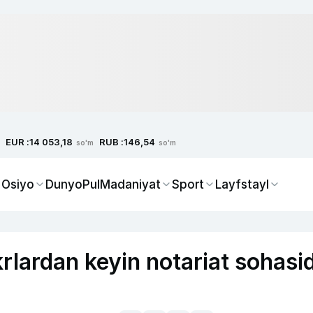
EUR :
RUB :
14 053,18
146,54
so'm
so'm
 Osiyo
Dunyo
Pul
Madaniyat
Sport
Layfstayl
ikrlardan keyin notariat sohasi