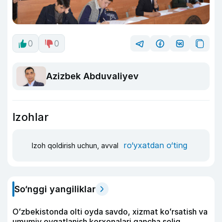
0
0
Azizbek Abduvaliyev
Izohlar
ro‘yxatdan o‘ting
Izoh qoldirish uchun, avval
So‘nggi yangiliklar
Oʻzbekistonda olti oyda savdo, xizmat koʻrsatish va
umumiy ovqatlanish korxonalari qancha soliq