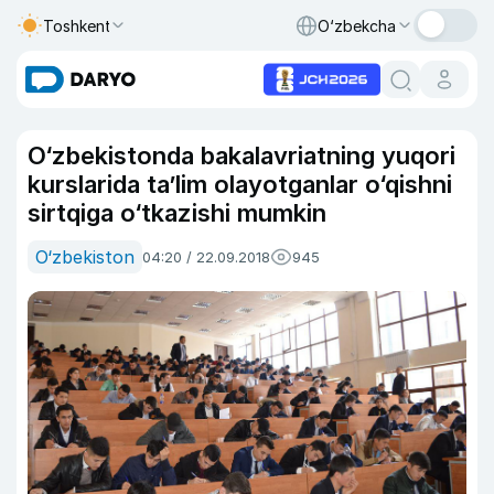
Toshkent
O‘zbekcha
O‘zbekistonda bakalavriatning yuqori
kurslarida ta’lim olayotganlar o‘qishni
sirtqiga o‘tkazishi mumkin
O‘zbekiston
04:20 / 22.09.2018
945