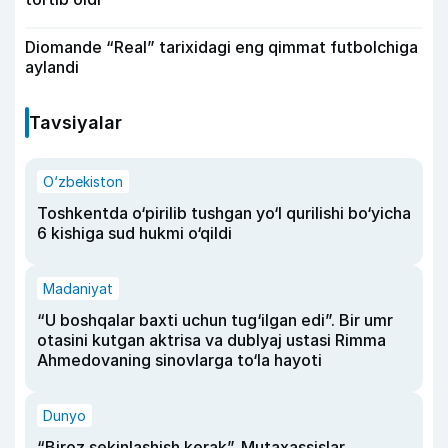
Diomande “Real” tarixidagi eng qimmat futbolchiga
aylandi
Tavsiyalar
O‘zbekiston
Toshkentda o‘pirilib tushgan yo‘l qurilishi bo‘yicha
6 kishiga sud hukmi o‘qildi
Madaniyat
“U boshqalar baxti uchun tug‘ilgan edi”. Bir umr
otasini kutgan aktrisa va dublyaj ustasi Rimma
Ahmedovaning sinovlarga to‘la hayoti
Dunyo
“Biroz sekinlashish kerak”. Mutaxassislar