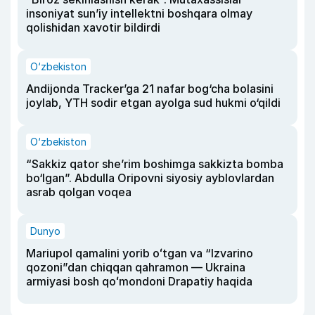
insoniyat sun’iy intellektni boshqara olmay
qolishidan xavotir bildirdi
O‘zbekiston
Andijonda Tracker’ga 21 nafar bog‘cha bolasini
joylab, YTH sodir etgan ayolga sud hukmi o‘qildi
O‘zbekiston
“Sakkiz qator she’rim boshimga sakkizta bomba
bo‘lgan”. Abdulla Oripovni siyosiy ayblovlardan
asrab qolgan voqea
Dunyo
Mariupol qamalini yorib oʻtgan va “Izvarino
qozoni”dan chiqqan qahramon — Ukraina
armiyasi bosh qoʻmondoni Drapatiy haqida