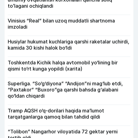
toʻlagani ochiqlandi
Vinisius “Real” bilan uzoq muddatli shartnoma
imzoladi
Husiylar hukumat kuchlariga qarshi raketalar uchirdi,
kamida 30 kishi halok bo‘ldi
Toshkentda Kichik halqa avtomobil yo‘lining bir
qismi to‘rt kunga yopildi (xarita)
Superliga. “So‘g‘diyona” “Andijon”ni mag‘lub etdi,
“Paxtakor” “Buxoro”ga qarshi bahsda g‘alabani
qo‘ldan chiqardi
Tramp AQSH o‘q-dorilari haqida ma’lumot
tarqatganlarga qamoq bilan tahdid qildi
“Tolibon” Nangarhor viloyatida 72 gektar yerni
tortib oldi