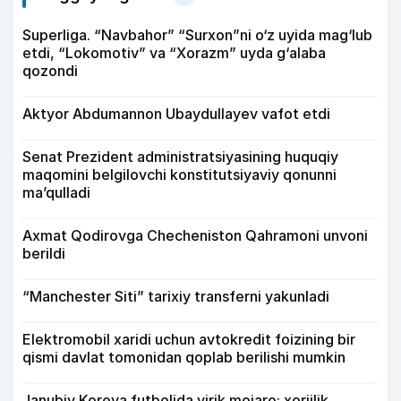
Superliga. “Navbahor” “Surxon”ni o‘z uyida mag‘lub
etdi, “Lokomotiv” va “Xorazm” uyda g‘alaba
qozondi
Aktyor Abdu­mannon Ubaydullayev vafot etdi
Senat Prezident administratsiyasining huquqiy
maqomini belgilovchi konstitutsiyaviy qonunni
ma’qulladi
Axmat Qodirovga Checheniston Qahramoni unvoni
berildi
“Manchester Siti” tarixiy transferni yakunladi
Elektromobil xaridi uchun avtokredit foizining bir
qismi davlat tomonidan qoplab berilishi mumkin
Janubiy Koreya futbolida yirik mojaro: xorijlik