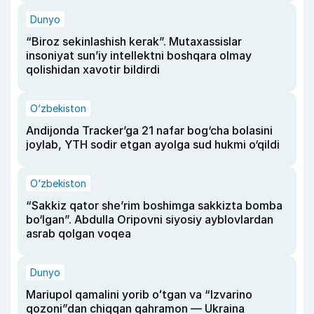
Dunyo
“Biroz sekinlashish kerak”. Mutaxassislar
insoniyat sun’iy intellektni boshqara olmay
qolishidan xavotir bildirdi
O‘zbekiston
Andijonda Tracker’ga 21 nafar bog‘cha bolasini
joylab, YTH sodir etgan ayolga sud hukmi o‘qildi
O‘zbekiston
“Sakkiz qator she’rim boshimga sakkizta bomba
bo‘lgan”. Abdulla Oripovni siyosiy ayblovlardan
asrab qolgan voqea
Dunyo
Mariupol qamalini yorib oʻtgan va “Izvarino
qozoni”dan chiqqan qahramon — Ukraina