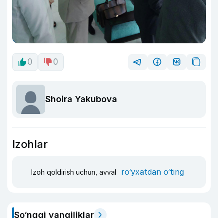
0
0
Shoira Yakubova
Izohlar
ro‘yxatdan o‘ting
Izoh qoldirish uchun, avval
So‘nggi yangiliklar