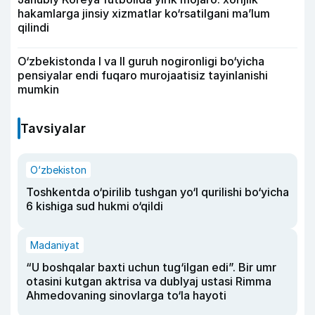
hakamlarga jinsiy xizmatlar ko‘rsatilgani ma’lum
qilindi
O‘zbekistonda I va II guruh nogironligi bo‘yicha
pensiyalar endi fuqaro murojaatisiz tayinlanishi
mumkin
Tavsiyalar
O‘zbekiston
Toshkentda o‘pirilib tushgan yo‘l qurilishi bo‘yicha
6 kishiga sud hukmi o‘qildi
Madaniyat
“U boshqalar baxti uchun tug‘ilgan edi”. Bir umr
otasini kutgan aktrisa va dublyaj ustasi Rimma
Ahmedovaning sinovlarga to‘la hayoti