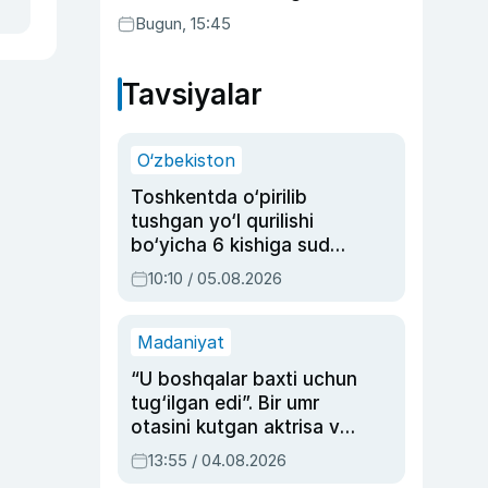
Bugun, 15:45
Tavsiyalar
O‘zbekiston
Toshkentda o‘pirilib
tushgan yo‘l qurilishi
bo‘yicha 6 kishiga sud
hukmi o‘qildi
10:10 / 05.08.2026
Madaniyat
“U boshqalar baxti uchun
tug‘ilgan edi”. Bir umr
otasini kutgan aktrisa va
dublyaj ustasi Rimma
13:55 / 04.08.2026
Ahmedovaning