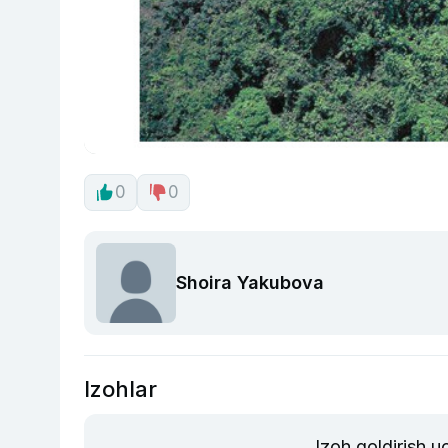
0
0
Shoira Yakubova
Izohlar
Izoh qoldirish 