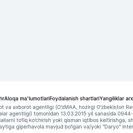
hr
Aloqa ma'lumotlari
Foydalanish shartlari
Yangiliklar arx
t va axborot agentligi (O‘zMAA, hozirgi O‘zbekiston Res
ar agentligi) tomonidan 13.03.2015 yil sanasida 0944
allarni to‘liq ko‘chirish yoki qisman iqtibos keltirishga, 
ytiga giperhavola mavjud bo‘lgan va/yoki “Daryo” intern