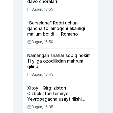
davo choralari
Bugun, 16:55
“Barselona” Rodri uchun
qancha to‘lamoqchi ekanligi
ma’lum bo‘ldi — Romano
Bugun, 16:50
Namangan shahar sobiq hokimi
11 yilga ozodlikdan mahrum
qilindi
Bugun, 16:43
Xitoy—Qirg‘iziston—
O‘zbekiston temiryo‘li
Yevropagacha uzaytirilishi
mumkin
Bugun, 16:35