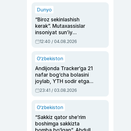
sinovlarga to‘la hayoti
Dunyo
“Biroz sekinlashish
kerak”. Mutaxassislar
insoniyat sun’iy
intellektni boshqara
12:40 / 04.08.2026
olmay qolishidan xavotir
bildirdi
O‘zbekiston
Andijonda Tracker’ga 21
nafar bog‘cha bolasini
joylab, YTH sodir etgan
ayolga sud hukmi o‘qildi
23:41 / 03.08.2026
O‘zbekiston
“Sakkiz qator she’rim
boshimga sakkizta
bomba bo‘lgan”. Abdulla