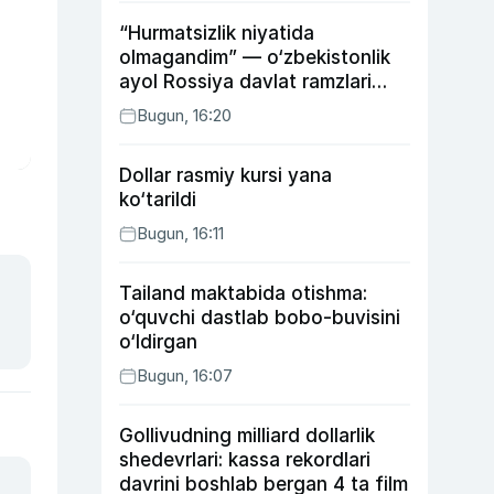
“Hurmatsizlik niyatida
olmagandim” — o‘zbekistonlik
ayol Rossiya davlat ramzlari
tushirilgan poyandoz haqida
Bugun, 16:20
Dollar rasmiy kursi yana
ko‘tarildi
Bugun, 16:11
Tailand maktabida otishma:
o‘quvchi dastlab bobo-buvisini
o‘ldirgan
Bugun, 16:07
Gollivudning milliard dollarlik
shedevrlari: kassa rekordlari
davrini boshlab bergan 4 ta film