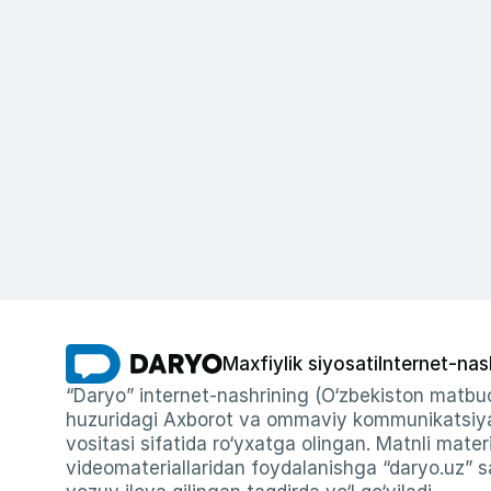
Maxfiylik siyosati
Internet-nas
“Daryo” internet-nashrining (O‘zbekiston matbuo
huzuridagi Axborot va ommaviy kommunikatsiyal
vositasi sifatida ro‘yxatga olingan. Matnli materi
videomateriallaridan foydalanishga “daryo.uz” sa