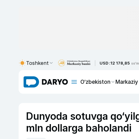
Toshkent
USD :
12 178,85
so'm
O‘zbekiston
Markaziy
Dunyoda sotuvga qo‘yi
mln dollarga baholandi