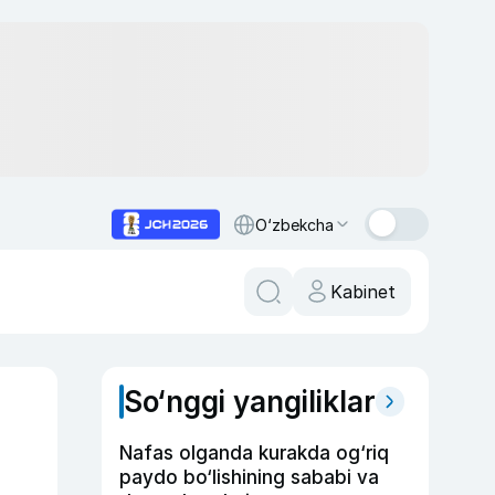
O‘zbekcha
Kabinet
So‘nggi yangiliklar
Nafas olganda kurakda og‘riq
paydo bo‘lishining sababi va