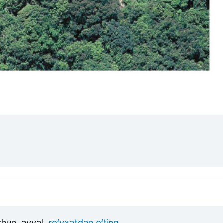
uchun, avval
ro‘yxatdan o‘ting