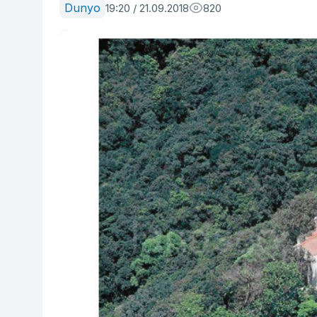
Dunyo
19:20 / 21.09.2018
820