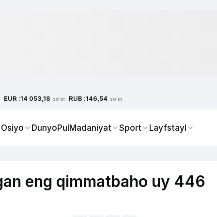
EUR :
RUB :
14 053,18
146,54
so'm
so'm
 Osiyo
Dunyo
Pul
Madaniyat
Sport
Layfstayl
lgan eng qimmatbaho uy 446