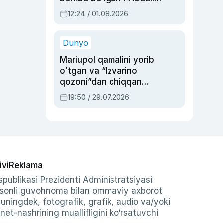
Oripovni siyosiy
12:24 / 01.08.2026
ayblovlardan asrab
qolgan voqea
Dunyo
Mariupol qamalini yorib
oʻtgan va “Izvarino
qozoni”dan chiqqan
qahramon — Ukraina
19:50 / 29.07.2026
armiyasi bosh
qoʻmondoni Drapatiy
haqida
ivi
Reklama
publikasi Prezidenti Administratsiyasi
-sonli guvohnoma bilan ommaviy axborot
shuningdek, fotografik, grafik, audio va/yoki
et-nashrining muallifligini ko‘rsatuvchi