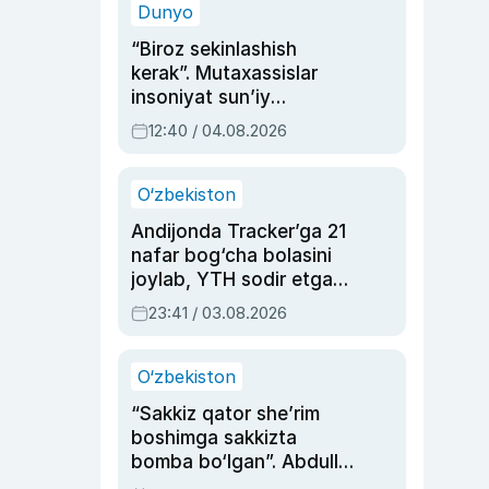
Dunyo
“Biroz sekinlashish
kerak”. Mutaxassislar
insoniyat sun’iy
intellektni boshqara
12:40 / 04.08.2026
olmay qolishidan xavotir
bildirdi
O‘zbekiston
Andijonda Tracker’ga 21
nafar bog‘cha bolasini
joylab, YTH sodir etgan
ayolga sud hukmi o‘qildi
23:41 / 03.08.2026
O‘zbekiston
“Sakkiz qator she’rim
boshimga sakkizta
bomba bo‘lgan”. Abdulla
Oripovni siyosiy