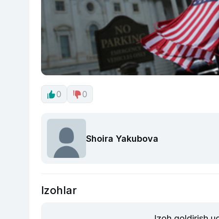
0
0
Shoira Yakubova
Izohlar
Izoh qoldirish 