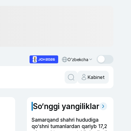
O‘zbekcha
Kabinet
So‘nggi yangiliklar
Samarqand shahri hududiga
qo‘shni tumanlardan qariyb 17,2