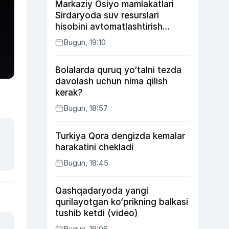
Markaziy Osiyo mamlakatlari
Sirdaryoda suv resurslari
hisobini avtomatlashtirish
rejasini ishlab chiqishni
Bugun, 19:10
ma’qulladi
Bolalarda quruq yo‘talni tezda
davolash uchun nima qilish
kerak?
Bugun, 18:57
Turkiya Qora dengizda kemalar
harakatini chekladi
Bugun, 18:45
Qashqadaryoda yangi
qurilayotgan ko‘prikning balkasi
tushib ketdi (video)
Bugun, 18:06