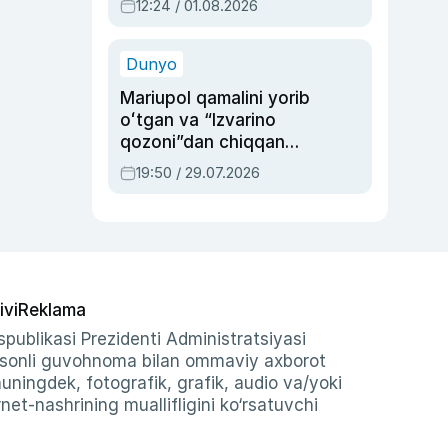
12:24 / 01.08.2026
ayblovlardan asrab
qolgan voqea
Dunyo
Mariupol qamalini yorib
oʻtgan va “Izvarino
qozoni”dan chiqqan
qahramon — Ukraina
19:50 / 29.07.2026
armiyasi bosh
qoʻmondoni Drapatiy
haqida
ivi
Reklama
publikasi Prezidenti Administratsiyasi
-sonli guvohnoma bilan ommaviy axborot
shuningdek, fotografik, grafik, audio va/yoki
et-nashrining muallifligini ko‘rsatuvchi