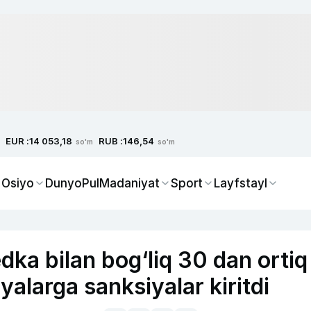
EUR :
RUB :
14 053,18
146,54
so'm
so'm
 Osiyo
Dunyo
Pul
Madaniyat
Sport
Layfstayl
a bilan bog‘liq 30 dan ortiq
yalarga sanksiyalar kiritdi