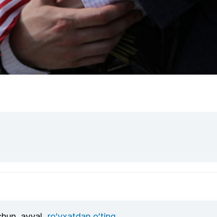
uchun, avval
ro‘yxatdan o‘ting