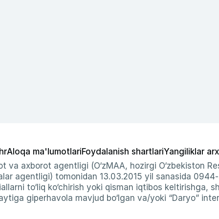
hr
Aloqa ma'lumotlari
Foydalanish shartlari
Yangiliklar arx
t va axborot agentligi (O‘zMAA, hozirgi O‘zbekiston Res
ar agentligi) tomonidan 13.03.2015 yil sanasida 0944
allarni to‘liq ko‘chirish yoki qisman iqtibos keltirishga, 
ytiga giperhavola mavjud bo‘lgan va/yoki “Daryo” intern