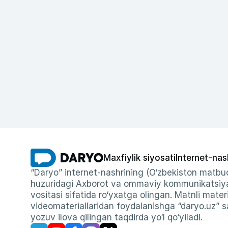
Maxfiylik siyosati
Internet-nas
“Daryo” internet-nashrining (O‘zbekiston matbuo
huzuridagi Axborot va ommaviy kommunikatsiyal
vositasi sifatida ro‘yxatga olingan. Matnli materi
videomateriallaridan foydalanishga “daryo.uz” sa
yozuv ilova qilingan taqdirda yo‘l qo‘yiladi.