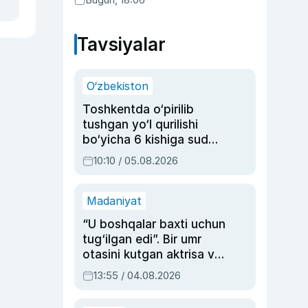
Tavsiyalar
O‘zbekiston
Toshkentda o‘pirilib
tushgan yo‘l qurilishi
bo‘yicha 6 kishiga sud
hukmi o‘qildi
10:10 / 05.08.2026
Madaniyat
“U boshqalar baxti uchun
tug‘ilgan edi”. Bir umr
otasini kutgan aktrisa va
dublyaj ustasi Rimma
13:55 / 04.08.2026
Ahmedovaning
sinovlarga to‘la hayoti