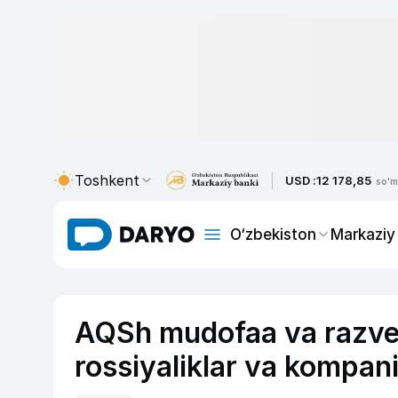
Toshkent
USD :
12 178,85
so'm
O‘zbekiston
Markaziy
AQSh mudofaa va razvedk
rossiyaliklar va kompani