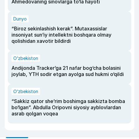
Ahmedovaning sinovlarga to‘la hayoti
Dunyo
“Biroz sekinlashish kerak”. Mutaxassislar
insoniyat sun’iy intellektni boshqara olmay
qolishidan xavotir bildirdi
O‘zbekiston
Andijonda Tracker’ga 21 nafar bog‘cha bolasini
joylab, YTH sodir etgan ayolga sud hukmi o‘qildi
O‘zbekiston
“Sakkiz qator she’rim boshimga sakkizta bomba
bo‘lgan”. Abdulla Oripovni siyosiy ayblovlardan
asrab qolgan voqea