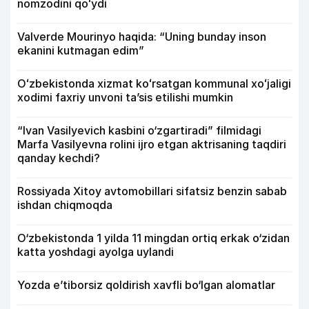
nomzodini qoʻydi
Valverde Mourinyo haqida: “Uning bunday inson
ekanini kutmagan edim”
Oʻzbekistonda xizmat koʻrsatgan kommunal xoʻjaligi
xodimi faxriy unvoni taʼsis etilishi mumkin
“Ivan Vasilyevich kasbini o‘zgartiradi” filmidagi
Marfa Vasilyevna rolini ijro etgan aktrisaning taqdiri
qanday kechdi?
Rossiyada Xitoy avtomobillari sifatsiz benzin sabab
ishdan chiqmoqda
O‘zbekistonda 1 yilda 11 mingdan ortiq erkak o‘zidan
katta yoshdagi ayolga uylandi
Yozda e’tiborsiz qoldirish xavfli bo‘lgan alomatlar