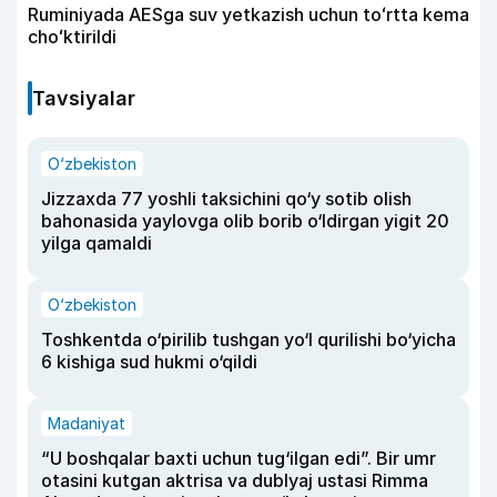
Ruminiyada AESga suv yetkazish uchun toʻrtta kema
choʻktirildi
Tavsiyalar
O‘zbekiston
Jizzaxda 77 yoshli taksichini qo‘y sotib olish
bahonasida yaylovga olib borib o‘ldirgan yigit 20
yilga qamaldi
O‘zbekiston
Toshkentda o‘pirilib tushgan yo‘l qurilishi bo‘yicha
6 kishiga sud hukmi o‘qildi
Madaniyat
“U boshqalar baxti uchun tug‘ilgan edi”. Bir umr
otasini kutgan aktrisa va dublyaj ustasi Rimma