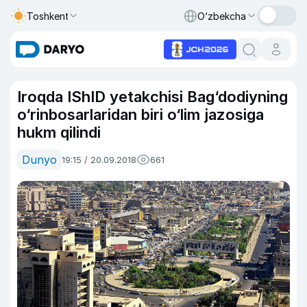
Toshkent
O‘zbekcha
Iroqda IShID yetakchisi Bag‘dodiyning
o‘rinbosarlaridan biri o‘lim jazosiga
hukm qilindi
Dunyo
19:15 / 20.09.2018
661