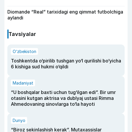
Diomande “Real” tarixidagi eng qimmat futbolchiga
aylandi
Tavsiyalar
O‘zbekiston
Toshkentda o‘pirilib tushgan yo‘l qurilishi bo‘yicha
6 kishiga sud hukmi o‘qildi
Madaniyat
“U boshqalar baxti uchun tug‘ilgan edi”. Bir umr
otasini kutgan aktrisa va dublyaj ustasi Rimma
Ahmedovaning sinovlarga to‘la hayoti
Dunyo
“Biroz sekinlashish kerak”. Mutaxassislar