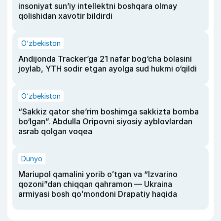
insoniyat sun’iy intellektni boshqara olmay
qolishidan xavotir bildirdi
O‘zbekiston
Andijonda Tracker’ga 21 nafar bog‘cha bolasini
joylab, YTH sodir etgan ayolga sud hukmi o‘qildi
O‘zbekiston
“Sakkiz qator she’rim boshimga sakkizta bomba
bo‘lgan”. Abdulla Oripovni siyosiy ayblovlardan
asrab qolgan voqea
Dunyo
Mariupol qamalini yorib oʻtgan va “Izvarino
qozoni”dan chiqqan qahramon — Ukraina
armiyasi bosh qoʻmondoni Drapatiy haqida