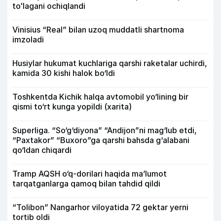
toʻlagani ochiqlandi
Vinisius “Real” bilan uzoq muddatli shartnoma
imzoladi
Husiylar hukumat kuchlariga qarshi raketalar uchirdi,
kamida 30 kishi halok bo‘ldi
Toshkentda Kichik halqa avtomobil yo‘lining bir
qismi to‘rt kunga yopildi (xarita)
Superliga. “So‘g‘diyona” “Andijon”ni mag‘lub etdi,
“Paxtakor” “Buxoro”ga qarshi bahsda g‘alabani
qo‘ldan chiqardi
Tramp AQSH o‘q-dorilari haqida ma’lumot
tarqatganlarga qamoq bilan tahdid qildi
“Tolibon” Nangarhor viloyatida 72 gektar yerni
tortib oldi