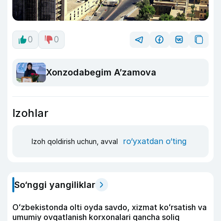
0
0
Xonzodabegim A’zamova
Izohlar
ro‘yxatdan o‘ting
Izoh qoldirish uchun, avval
So‘nggi yangiliklar
Oʻzbekistonda olti oyda savdo, xizmat koʻrsatish va
umumiy ovqatlanish korxonalari qancha soliq