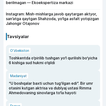
berilmagan — Ekoekspertiza markazi
Instagram: Mish-mishlarga javob qaytargan aktyor,
san’atga qaytgan Shahzoda, yo‘lga asfalt yotqizgan
Jahongir Otajonov
Tavsiyalar
O‘zbekiston
Toshkentda o‘pirilib tushgan yo‘l qurilishi bo‘yicha
6 kishiga sud hukmi o‘qildi
Madaniyat
“U boshqalar baxti uchun tug‘ilgan edi”. Bir umr
otasini kutgan aktrisa va dublyaj ustasi Rimma
Ahmedovaning sinovlarga to‘la hayoti
Dunyo