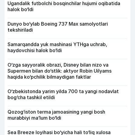
Ugandalik futbolchi bosqinchilar hujumi oqibatida
halok bo‘ldi
Dunyo bo‘ylab Boeing 737 Max samolyotlari
tekshiriladi
Samarqandda yuk mashinasi YTHga uchrab,
haydovchisi halok bo‘ldi
O‘zga sayyoralik obrazi, Disney bilan nizo va
Supermen bilan do‘stlik: aktyor Robin Uilyams
haqida ko‘pchilik bilmaydigan faktlar
O‘zbekistonda yarim yilda 700 ta yangi nodavlat
bog‘cha tashkil etildi
Qozog‘iston terma jamoasining yangi bosh
murabbiyi ma’lum bo‘ldi
Sea Breeze loyihasi bo‘yicha hali to‘liq xulosa