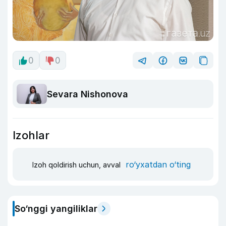
0
0
Sevara Nishonova
Izohlar
ro‘yxatdan o‘ting
Izoh qoldirish uchun, avval
So‘nggi yangiliklar