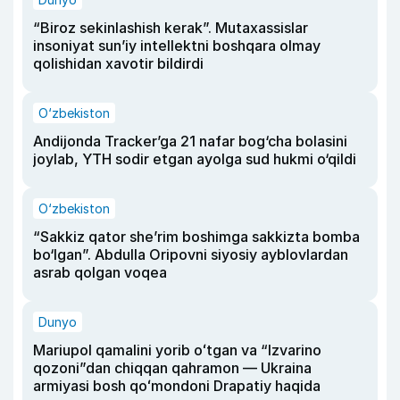
“Biroz sekinlashish kerak”. Mutaxassislar
insoniyat sun’iy intellektni boshqara olmay
qolishidan xavotir bildirdi
O‘zbekiston
Andijonda Tracker’ga 21 nafar bog‘cha bolasini
joylab, YTH sodir etgan ayolga sud hukmi o‘qildi
O‘zbekiston
“Sakkiz qator she’rim boshimga sakkizta bomba
bo‘lgan”. Abdulla Oripovni siyosiy ayblovlardan
asrab qolgan voqea
Dunyo
Mariupol qamalini yorib oʻtgan va “Izvarino
qozoni”dan chiqqan qahramon — Ukraina
armiyasi bosh qoʻmondoni Drapatiy haqida