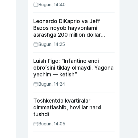
Bugun, 14:40
Leonardo DiKaprio va Jeff
Bezos noyob hayvonlarni
asrashga 200 million dollar
ajratdi
Bugun, 14:25
Luish Figo: “Infantino endi
obroʻsini tiklay olmaydi. Yagona
yechim — ketish”
Bugun, 14:24
Toshkentda kvartiralar
qimmatlashib, hovlilar narxi
tushdi
Bugun, 14:05