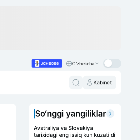
O‘zbekcha
Kabinet
So‘nggi yangiliklar
Avstraliya va Slovakiya
tarixidagi eng issiq kun kuzatildi