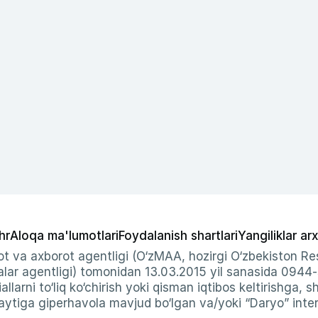
hr
Aloqa ma'lumotlari
Foydalanish shartlari
Yangiliklar arx
t va axborot agentligi (O‘zMAA, hozirgi O‘zbekiston Res
ar agentligi) tomonidan 13.03.2015 yil sanasida 0944
allarni to‘liq ko‘chirish yoki qisman iqtibos keltirishga, 
ytiga giperhavola mavjud bo‘lgan va/yoki “Daryo” intern