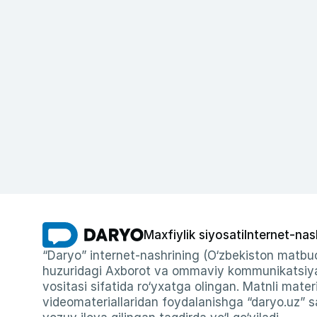
Maxfiylik siyosati
Internet-nas
“Daryo” internet-nashrining (O‘zbekiston matbuo
huzuridagi Axborot va ommaviy kommunikatsiyal
vositasi sifatida ro‘yxatga olingan. Matnli materi
videomateriallaridan foydalanishga “daryo.uz” sa