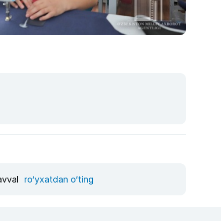
 avval
ro‘yxatdan o‘ting