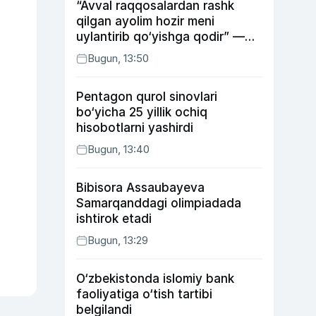
“Avval raqqosalardan rashk
qilgan ayolim hozir meni
uylantirib qo‘yishga qodir” —
Anvar Sobirov davlat ishidagi
Bugun, 13:50
faoliyati va o‘g‘il tarbiyasidagi
xatosi haqida gapirdi
Pentagon qurol sinovlari
bo‘yicha 25 yillik ochiq
hisobotlarni yashirdi
Bugun, 13:40
Bibisora Assaubayeva
Samarqanddagi olimpiadada
ishtirok etadi
Bugun, 13:29
O‘zbekistonda islomiy bank
faoliyatiga o‘tish tartibi
belgilandi