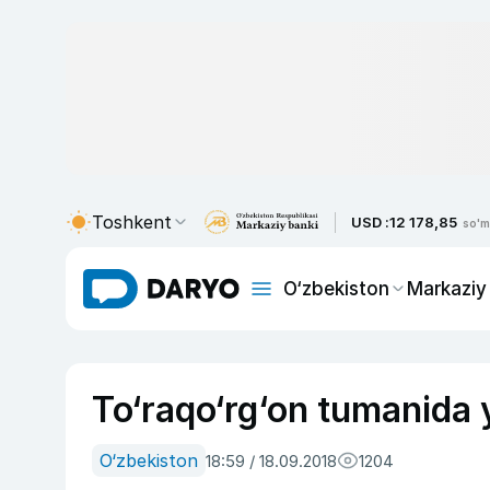
Toshkent
USD :
12 178,85
so'm
O‘zbekiston
Markaziy
To‘raqo‘rg‘on tumanida y
O‘zbekiston
18:59 / 18.09.2018
1204