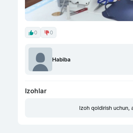
0
0
Habiba
Izohlar
Izoh qoldirish uchun,