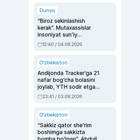
sinovlarga to‘la hayoti
Dunyo
“Biroz sekinlashish
kerak”. Mutaxassislar
insoniyat sun’iy
intellektni boshqara
12:40 / 04.08.2026
olmay qolishidan xavotir
bildirdi
O‘zbekiston
Andijonda Tracker’ga 21
nafar bog‘cha bolasini
joylab, YTH sodir etgan
ayolga sud hukmi o‘qildi
23:41 / 03.08.2026
O‘zbekiston
“Sakkiz qator she’rim
boshimga sakkizta
bomba bo‘lgan”. Abdulla