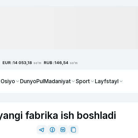
EUR :
RUB :
14 053,18
146,54
so'm
so'm
 Osiyo
Dunyo
Pul
Madaniyat
Sport
Layfstayl
angi fabrika ish boshladi