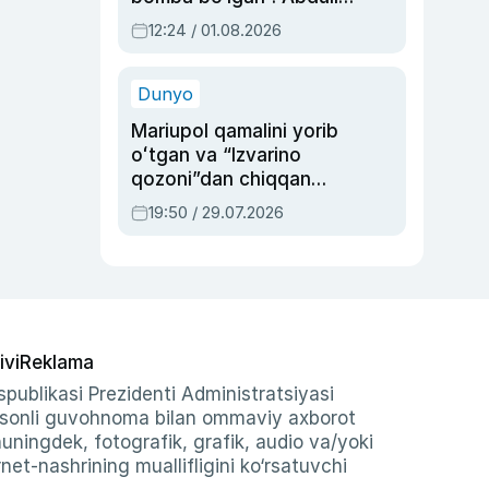
Oripovni siyosiy
12:24 / 01.08.2026
ayblovlardan asrab
qolgan voqea
Dunyo
Mariupol qamalini yorib
oʻtgan va “Izvarino
qozoni”dan chiqqan
qahramon — Ukraina
19:50 / 29.07.2026
armiyasi bosh
qoʻmondoni Drapatiy
haqida
ivi
Reklama
publikasi Prezidenti Administratsiyasi
-sonli guvohnoma bilan ommaviy axborot
shuningdek, fotografik, grafik, audio va/yoki
et-nashrining muallifligini ko‘rsatuvchi