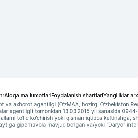
hr
Aloqa ma'lumotlari
Foydalanish shartlari
Yangiliklar arx
t va axborot agentligi (O‘zMAA, hozirgi O‘zbekiston Res
ar agentligi) tomonidan 13.03.2015 yil sanasida 0944
allarni to‘liq ko‘chirish yoki qisman iqtibos keltirishga, 
ytiga giperhavola mavjud bo‘lgan va/yoki “Daryo” intern