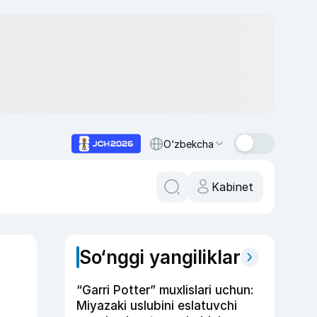
O‘zbekcha
Kabinet
So‘nggi yangiliklar
“Garri Potter” muxlislari uchun:
Miyazaki uslubini eslatuvchi