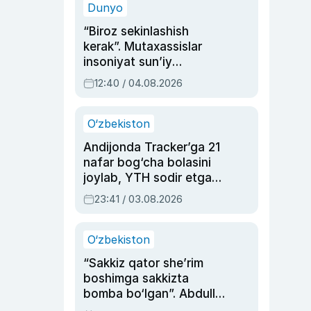
Dunyo
“Biroz sekinlashish
kerak”. Mutaxassislar
insoniyat sun’iy
intellektni boshqara
12:40 / 04.08.2026
olmay qolishidan xavotir
bildirdi
O‘zbekiston
Andijonda Tracker’ga 21
nafar bog‘cha bolasini
joylab, YTH sodir etgan
ayolga sud hukmi o‘qildi
23:41 / 03.08.2026
O‘zbekiston
“Sakkiz qator she’rim
boshimga sakkizta
bomba bo‘lgan”. Abdulla
Oripovni siyosiy