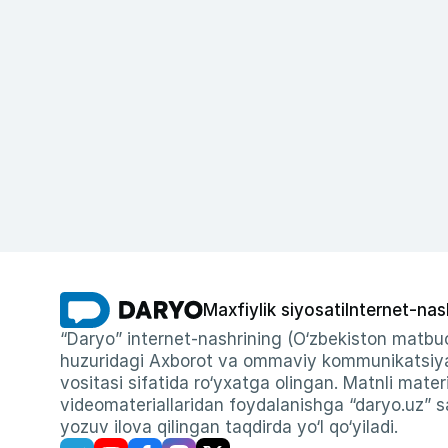
Maxfiylik siyosati
Internet-nas
“Daryo” internet-nashrining (O‘zbekiston matbuo
huzuridagi Axborot va ommaviy kommunikatsiyal
vositasi sifatida ro‘yxatga olingan. Matnli materi
videomateriallaridan foydalanishga “daryo.uz” sa
yozuv ilova qilingan taqdirda yo‘l qo‘yiladi.