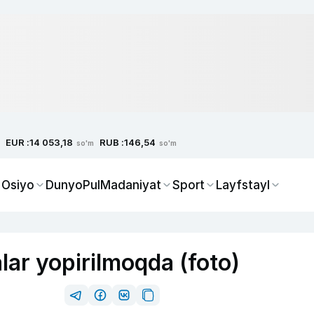
EUR :
RUB :
14 053,18
146,54
so'm
so'm
 Osiyo
Dunyo
Pul
Madaniyat
Sport
Layfstayl
ar yopirilmoqda (foto)