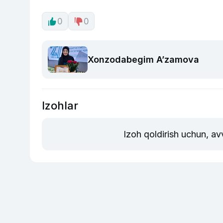
0
0
Xonzodabegim A’zamova
Izohlar
Izoh qoldirish uchun, av