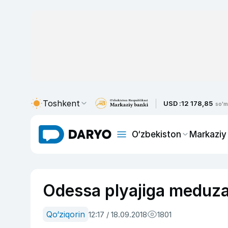
Toshkent
USD :
12 178,85
so'm
O‘zbekiston
Markaziy
Odessa plyajiga meduzal
Qo‘ziqorin
12:17 / 18.09.2018
1801