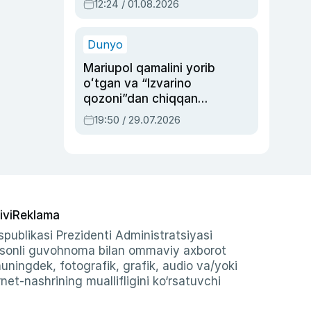
12:24 / 01.08.2026
ayblovlardan asrab
qolgan voqea
Dunyo
Mariupol qamalini yorib
oʻtgan va “Izvarino
qozoni”dan chiqqan
qahramon — Ukraina
19:50 / 29.07.2026
armiyasi bosh
qoʻmondoni Drapatiy
haqida
ivi
Reklama
publikasi Prezidenti Administratsiyasi
-sonli guvohnoma bilan ommaviy axborot
shuningdek, fotografik, grafik, audio va/yoki
et-nashrining muallifligini ko‘rsatuvchi