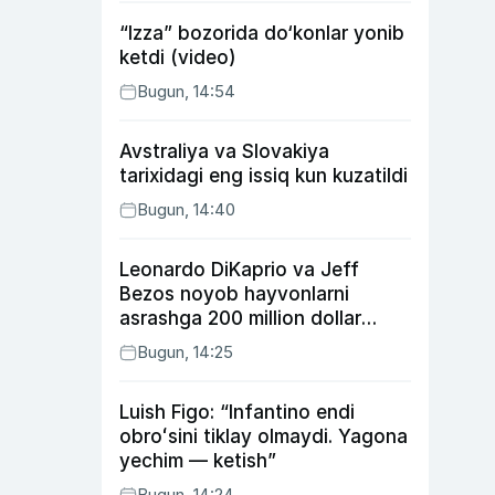
“Izza” bozorida do‘konlar yonib
ketdi (video)
Bugun, 14:54
Avstraliya va Slovakiya
tarixidagi eng issiq kun kuzatildi
Bugun, 14:40
Leonardo DiKaprio va Jeff
Bezos noyob hayvonlarni
asrashga 200 million dollar
ajratdi
Bugun, 14:25
Luish Figo: “Infantino endi
obroʻsini tiklay olmaydi. Yagona
yechim — ketish”
Bugun, 14:24