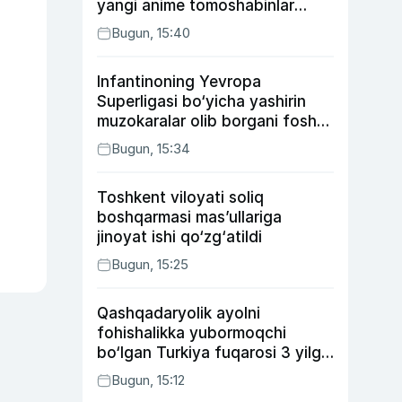
yangi anime tomoshabinlar
e’tiborini qozonmoqda
Bugun, 15:40
Infantinoning Yevropa
Superligasi bo‘yicha yashirin
muzokaralar olib borgani fosh
bo‘ldi
Bugun, 15:34
Toshkent viloyati soliq
boshqarmasi mas’ullariga
jinoyat ishi qo‘zg‘atildi
Bugun, 15:25
Qashqadaryolik ayolni
fohishalikka yubormoqchi
bo‘lgan Turkiya fuqarosi 3 yilga
qamaldi
Bugun, 15:12