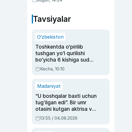
Tavsiyalar
O‘zbekiston
Toshkentda o‘pirilib
tushgan yo‘l qurilishi
bo‘yicha 6 kishiga sud
hukmi o‘qildi
Kecha, 10:10
Madaniyat
“U boshqalar baxti uchun
tug‘ilgan edi”. Bir umr
otasini kutgan aktrisa va
dublyaj ustasi Rimma
13:55 / 04.08.2026
Ahmedovaning
sinovlarga to‘la hayoti