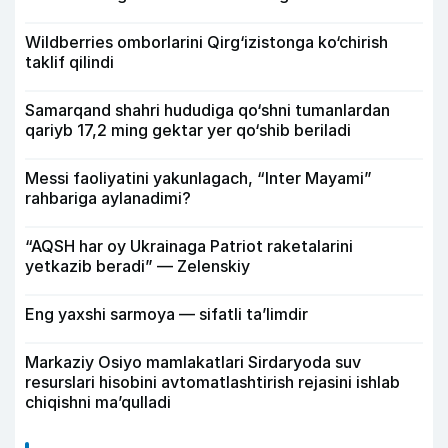
Wildberries omborlarini Qirg‘izistonga ko‘chirish
taklif qilindi
Samarqand shahri hududiga qo‘shni tumanlardan
qariyb 17,2 ming gektar yer qo‘shib beriladi
Messi faoliyatini yakunlagach, “Inter Mayami”
rahbariga aylanadimi?
“AQSH har oy Ukrainaga Patriot raketalarini
yetkazib beradi” — Zelenskiy
Eng yaxshi sarmoya — sifatli ta’limdir
Markaziy Osiyo mamlakatlari Sirdaryoda suv
resurslari hisobini avtomatlashtirish rejasini ishlab
chiqishni ma’qulladi