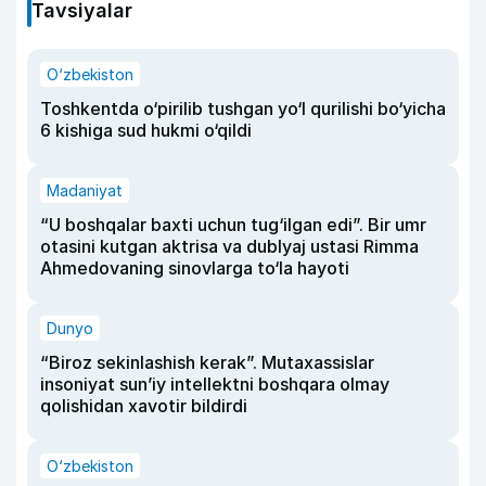
Tavsiyalar
O‘zbekiston
Toshkentda o‘pirilib tushgan yo‘l qurilishi bo‘yicha
6 kishiga sud hukmi o‘qildi
Madaniyat
“U boshqalar baxti uchun tug‘ilgan edi”. Bir umr
otasini kutgan aktrisa va dublyaj ustasi Rimma
Ahmedovaning sinovlarga to‘la hayoti
Dunyo
“Biroz sekinlashish kerak”. Mutaxassislar
insoniyat sun’iy intellektni boshqara olmay
qolishidan xavotir bildirdi
O‘zbekiston