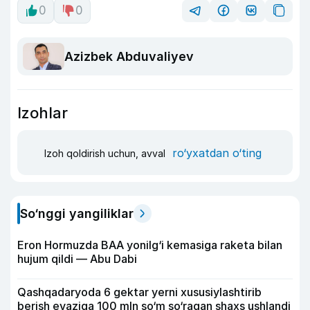
0
0
Azizbek Abduvaliyev
Izohlar
ro‘yxatdan o‘ting
Izoh qoldirish uchun, avval
So‘nggi yangiliklar
Eron Hormuzda BAA yonilg‘i kemasiga raketa bilan
hujum qildi — Abu Dabi
Qashqadaryoda 6 gektar yerni xususiylashtirib
berish evaziga 100 mln so‘m so‘ragan shaxs ushlandi