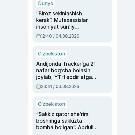
Dunyo
“Biroz sekinlashish
kerak”. Mutaxassislar
insoniyat sun’iy
intellektni boshqara
12:40 / 04.08.2026
olmay qolishidan xavotir
bildirdi
O‘zbekiston
Andijonda Tracker’ga 21
nafar bog‘cha bolasini
joylab, YTH sodir etgan
ayolga sud hukmi o‘qildi
23:41 / 03.08.2026
O‘zbekiston
“Sakkiz qator she’rim
boshimga sakkizta
bomba bo‘lgan”. Abdulla
Oripovni siyosiy