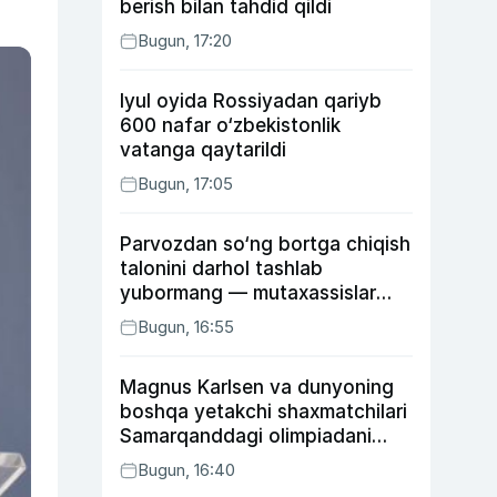
berish bilan tahdid qildi
Bugun, 17:20
Iyul oyida Rossiyadan qariyb
600 nafar o‘zbekistonlik
vatanga qaytarildi
Bugun, 17:05
Parvozdan so‘ng bortga chiqish
talonini darhol tashlab
yubormang — mutaxassislar
buning sababini tushuntirdi
Bugun, 16:55
Magnus Karlsen va dunyoning
boshqa yetakchi shaxmatchilari
Samarqanddagi olimpiadani
o‘tkazib yuboradi
Bugun, 16:40