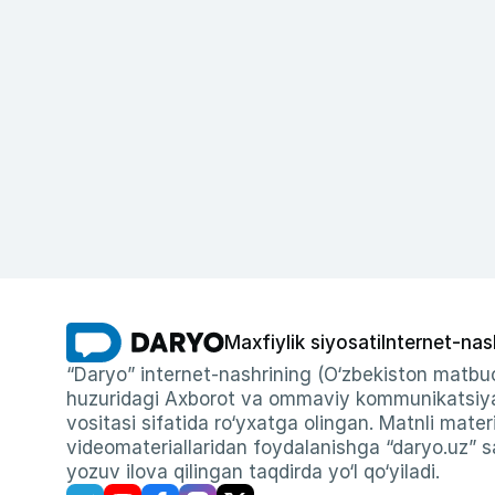
Maxfiylik siyosati
Internet-nas
“Daryo” internet-nashrining (O‘zbekiston matbuo
huzuridagi Axborot va ommaviy kommunikatsiyal
vositasi sifatida ro‘yxatga olingan. Matnli materi
videomateriallaridan foydalanishga “daryo.uz” sa
yozuv ilova qilingan taqdirda yo‘l qo‘yiladi.