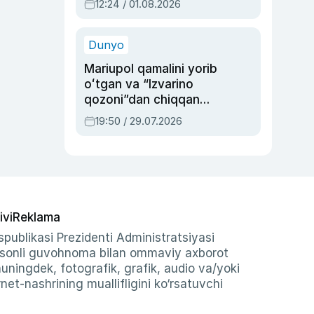
12:24 / 01.08.2026
ayblovlardan asrab
qolgan voqea
Dunyo
Mariupol qamalini yorib
oʻtgan va “Izvarino
qozoni”dan chiqqan
qahramon — Ukraina
19:50 / 29.07.2026
armiyasi bosh
qoʻmondoni Drapatiy
haqida
ivi
Reklama
publikasi Prezidenti Administratsiyasi
-sonli guvohnoma bilan ommaviy axborot
shuningdek, fotografik, grafik, audio va/yoki
et-nashrining muallifligini ko‘rsatuvchi