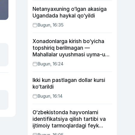
Netanyaxuning o‘lgan akasiga
Ugandada haykal qo‘yildi
Bugun, 16:35
Xonadonlarga kirish bo‘yicha
topshiriq berilmagan —
Mahallalar uyushmasi uyma-uy
yurgan mas’ullar haqida
Bugun, 16:24
Ikki kun pastlagan dollar kursi
ko‘tarildi
Bugun, 16:14
O‘zbekistonda hayvonlarni
identifikatsiya qilish tartibi va
ijtimoiy tarmoqlardagi feyk
xabarlarga izoh berildi
Bugun, 16:05