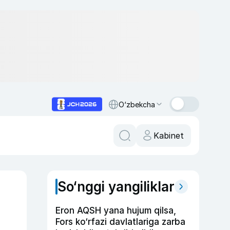
O‘zbekcha
Kabinet
So‘nggi yangiliklar
Eron AQSH yana hujum qilsa,
Fors ko‘rfazi davlatlariga zarba