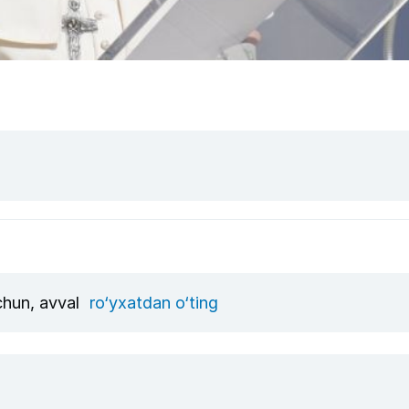
uchun, avval
ro‘yxatdan o‘ting