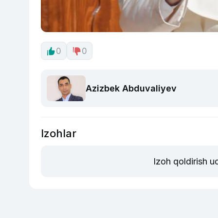
0
0
Azizbek Abduvaliyev
Izohlar
Izoh qoldirish 