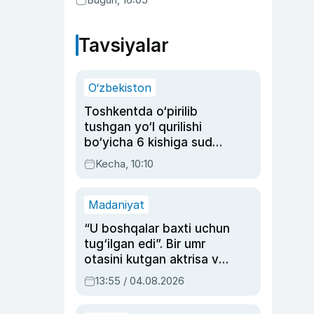
Tavsiyalar
O‘zbekiston
Toshkentda o‘pirilib
tushgan yo‘l qurilishi
bo‘yicha 6 kishiga sud
hukmi o‘qildi
Kecha, 10:10
Madaniyat
“U boshqalar baxti uchun
tug‘ilgan edi”. Bir umr
otasini kutgan aktrisa va
dublyaj ustasi Rimma
13:55 / 04.08.2026
Ahmedovaning
sinovlarga to‘la hayoti