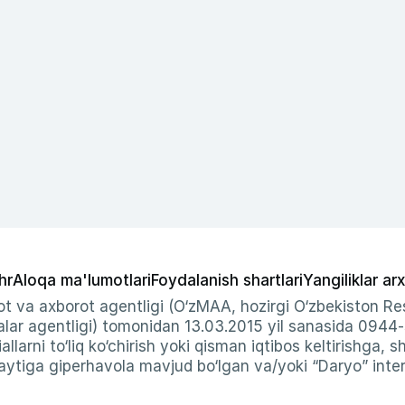
hr
Aloqa ma'lumotlari
Foydalanish shartlari
Yangiliklar arx
t va axborot agentligi (O‘zMAA, hozirgi O‘zbekiston Res
ar agentligi) tomonidan 13.03.2015 yil sanasida 0944
allarni to‘liq ko‘chirish yoki qisman iqtibos keltirishga, 
ytiga giperhavola mavjud bo‘lgan va/yoki “Daryo” intern