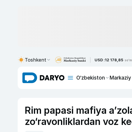
Toshkent
USD :
12 178,85
so'm
O‘zbekiston
Markaziy
Rim papasi mafiya a’zola
zo‘ravonliklardan voz k