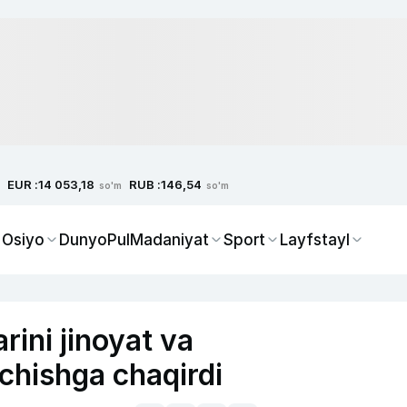
EUR :
RUB :
14 053,18
146,54
so'm
so'm
 Osiyo
Dunyo
Pul
Madaniyat
Sport
Layfstayl
rini jinoyat va
echishga chaqirdi