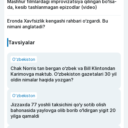
Mashhur filmlardagi improvizatsiya qilingan bo‘lsa-
da, kesib tashlanmagan epizodlar (video)
Eronda Xavfsizlik kengashi rahbari o‘zgardi. Bu
nimani anglatadi?
Tavsiyalar
O‘zbekiston
Chak Norris tan bergan o‘zbek va Bill Klintondan
Karimovga maktub. O‘zbekiston gazetalari 30 yil
oldin nimalar haqida yozgan?
O‘zbekiston
Jizzaxda 77 yoshli taksichini qo‘y sotib olish
bahonasida yaylovga olib borib o‘ldirgan yigit 20
yilga qamaldi