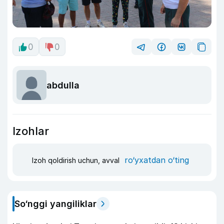
0
0
abdulla
Izohlar
ro‘yxatdan o‘ting
Izoh qoldirish uchun, avval
So‘nggi yangiliklar