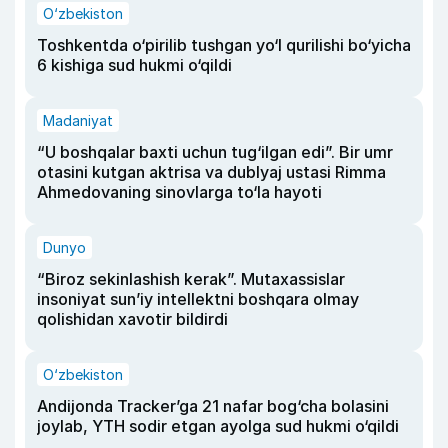
O‘zbekiston
Toshkentda o‘pirilib tushgan yo‘l qurilishi bo‘yicha
6 kishiga sud hukmi o‘qildi
Madaniyat
“U boshqalar baxti uchun tug‘ilgan edi”. Bir umr
otasini kutgan aktrisa va dublyaj ustasi Rimma
Ahmedovaning sinovlarga to‘la hayoti
Dunyo
“Biroz sekinlashish kerak”. Mutaxassislar
insoniyat sun’iy intellektni boshqara olmay
qolishidan xavotir bildirdi
O‘zbekiston
Andijonda Tracker’ga 21 nafar bog‘cha bolasini
joylab, YTH sodir etgan ayolga sud hukmi o‘qildi