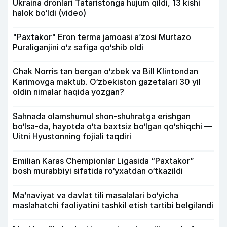
Ukraina dronlari Tataristonga hujum qildi, 13 kishi
halok bo‘ldi (video)
"Paxtakor" Eron terma jamoasi a’zosi Murtazo
Puraliganjini o‘z safiga qo‘shib oldi
Chak Norris tan bergan o‘zbek va Bill Klintondan
Karimovga maktub. O‘zbekiston gazetalari 30 yil
oldin nimalar haqida yozgan?
Sahnada olamshumul shon-shuhratga erishgan
bo‘lsa-da, hayotda o‘ta baxtsiz bo‘lgan qo‘shiqchi —
Uitni Hyustonning fojiali taqdiri
Emilian Karas Chempionlar Ligasida “Paxtakor”
bosh murabbiyi sifatida ro‘yxatdan o‘tkazildi
Ma’naviyat va davlat tili masalalari bo‘yicha
maslahatchi faoliyatini tashkil etish tartibi belgilandi