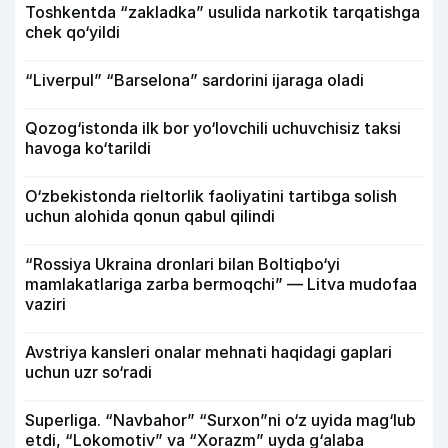
Toshkentda “zakladka” usulida narkotik tarqatishga
chek qo‘yildi
“Liverpul” “Barselona” sardorini ijaraga oladi
Qozog‘istonda ilk bor yo‘lovchili uchuvchisiz taksi
havoga ko‘tarildi
O‘zbekistonda rieltorlik faoliyatini tartibga solish
uchun alohida qonun qabul qilindi
“Rossiya Ukraina dronlari bilan Boltiqbo‘yi
mamlakatlariga zarba bermoqchi” — Litva mudofaa
vaziri
Avstriya kansleri onalar mehnati haqidagi gaplari
uchun uzr so‘radi
Superliga. “Navbahor” “Surxon”ni o‘z uyida mag‘lub
etdi, “Lokomotiv” va “Xorazm” uyda g‘alaba