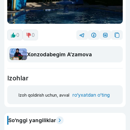
0
0
Xonzodabegim A’zamova
Izohlar
ro‘yxatdan o‘ting
Izoh qoldirish uchun, avval
So‘nggi yangiliklar