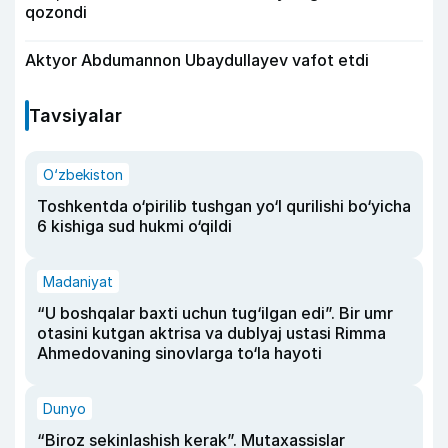
qozondi
Aktyor Abdu­mannon Ubaydullayev vafot etdi
Tavsiyalar
O‘zbekiston
Toshkentda o‘pirilib tushgan yo‘l qurilishi bo‘yicha
6 kishiga sud hukmi o‘qildi
Madaniyat
“U boshqalar baxti uchun tug‘ilgan edi”. Bir umr
otasini kutgan aktrisa va dublyaj ustasi Rimma
Ahmedovaning sinovlarga to‘la hayoti
Dunyo
“Biroz sekinlashish kerak”. Mutaxassislar