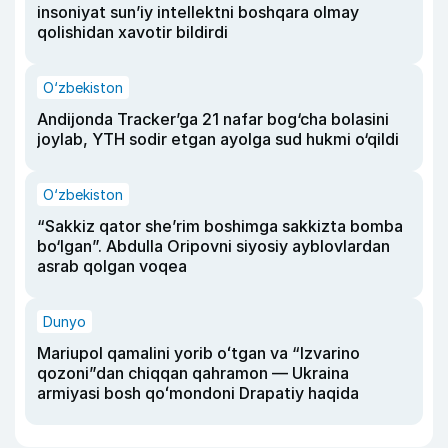
insoniyat sun’iy intellektni boshqara olmay
qolishidan xavotir bildirdi
O‘zbekiston
Andijonda Tracker’ga 21 nafar bog‘cha bolasini
joylab, YTH sodir etgan ayolga sud hukmi o‘qildi
O‘zbekiston
“Sakkiz qator she’rim boshimga sakkizta bomba
bo‘lgan”. Abdulla Oripovni siyosiy ayblovlardan
asrab qolgan voqea
Dunyo
Mariupol qamalini yorib oʻtgan va “Izvarino
qozoni”dan chiqqan qahramon — Ukraina
armiyasi bosh qoʻmondoni Drapatiy haqida