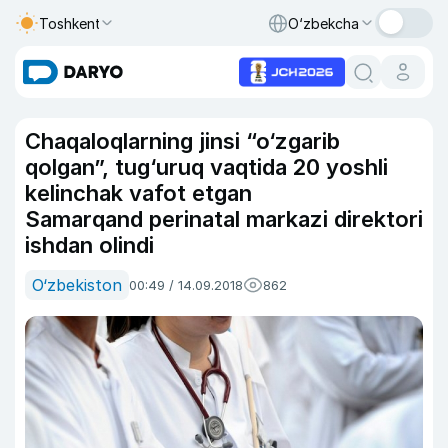
Toshkent
O‘zbekcha
Chaqaloqlarning jinsi “o‘zgarib
qolgan”, tug‘uruq vaqtida 20 yoshli
kelinchak vafot etgan
Samarqand perinatal markazi direktori
ishdan olindi
O‘zbekiston
00:49 / 14.09.2018
862