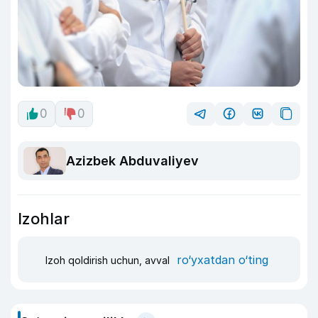
0
0
Azizbek Abduvaliyev
Izohlar
ro‘yxatdan o‘ting
Izoh qoldirish uchun, avval