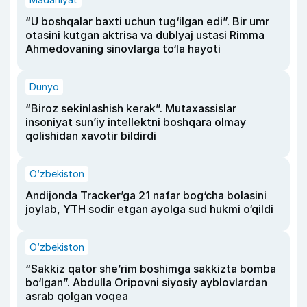
“U boshqalar baxti uchun tug‘ilgan edi”. Bir umr
otasini kutgan aktrisa va dublyaj ustasi Rimma
Ahmedovaning sinovlarga to‘la hayoti
Dunyo
“Biroz sekinlashish kerak”. Mutaxassislar
insoniyat sun’iy intellektni boshqara olmay
qolishidan xavotir bildirdi
O‘zbekiston
Andijonda Tracker’ga 21 nafar bog‘cha bolasini
joylab, YTH sodir etgan ayolga sud hukmi o‘qildi
O‘zbekiston
“Sakkiz qator she’rim boshimga sakkizta bomba
bo‘lgan”. Abdulla Oripovni siyosiy ayblovlardan
asrab qolgan voqea