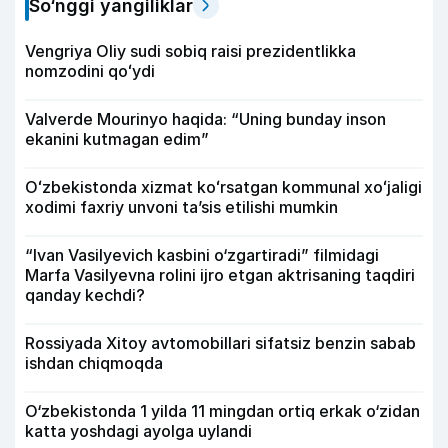
So‘nggi yangiliklar
Vengriya Oliy sudi sobiq raisi prezidentlikka
nomzodini qoʻydi
Valverde Mourinyo haqida: “Uning bunday inson
ekanini kutmagan edim”
Oʻzbekistonda xizmat koʻrsatgan kommunal xoʻjaligi
xodimi faxriy unvoni taʼsis etilishi mumkin
“Ivan Vasilyevich kasbini o‘zgartiradi” filmidagi
Marfa Vasilyevna rolini ijro etgan aktrisaning taqdiri
qanday kechdi?
Rossiyada Xitoy avtomobillari sifatsiz benzin sabab
ishdan chiqmoqda
O‘zbekistonda 1 yilda 11 mingdan ortiq erkak o‘zidan
katta yoshdagi ayolga uylandi