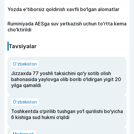
Yozda e’tiborsiz qoldirish xavfli bo‘lgan alomatlar
Ruminiyada AESga suv yetkazish uchun toʻrtta kema
choʻktirildi
Tavsiyalar
O‘zbekiston
Jizzaxda 77 yoshli taksichini qo‘y sotib olish
bahonasida yaylovga olib borib o‘ldirgan yigit 20
yilga qamaldi
O‘zbekiston
Toshkentda o‘pirilib tushgan yo‘l qurilishi bo‘yicha
6 kishiga sud hukmi o‘qildi
Madaniyat