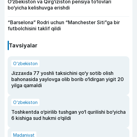
O‘zbekiston va Qirg‘iziston pensiya to‘lovlari
bo‘yicha kelishuvga erishdi
“Barselona” Rodri uchun “Manchester Siti”ga bir
futbolchisini taklif qildi
Tavsiyalar
O‘zbekiston
Jizzaxda 77 yoshli taksichini qo‘y sotib olish
bahonasida yaylovga olib borib o‘ldirgan yigit 20
yilga qamaldi
O‘zbekiston
Toshkentda o‘pirilib tushgan yo‘l qurilishi bo‘yicha
6 kishiga sud hukmi o‘qildi
Madaniyat