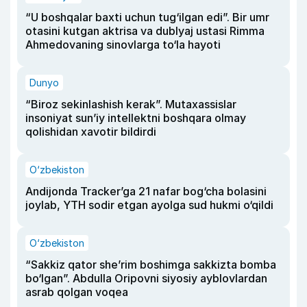
“U boshqalar baxti uchun tug‘ilgan edi”. Bir umr
otasini kutgan aktrisa va dublyaj ustasi Rimma
Ahmedovaning sinovlarga to‘la hayoti
Dunyo
“Biroz sekinlashish kerak”. Mutaxassislar
insoniyat sun’iy intellektni boshqara olmay
qolishidan xavotir bildirdi
O‘zbekiston
Andijonda Tracker’ga 21 nafar bog‘cha bolasini
joylab, YTH sodir etgan ayolga sud hukmi o‘qildi
O‘zbekiston
“Sakkiz qator she’rim boshimga sakkizta bomba
bo‘lgan”. Abdulla Oripovni siyosiy ayblovlardan
asrab qolgan voqea