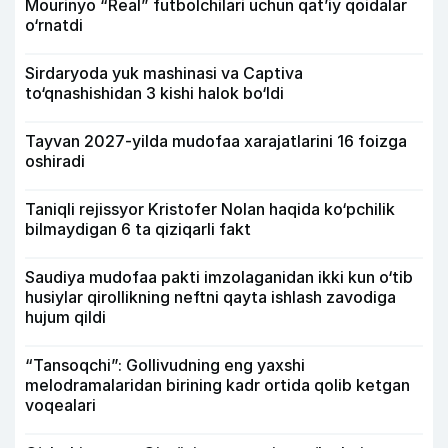
Mourinyo “Real” futbolchilari uchun qat’iy qoidalar
o‘rnatdi
Sirdaryoda yuk mashinasi va Captiva
to‘qnashishidan 3 kishi halok bo‘ldi
Tayvan 2027-yilda mudofaa xarajatlarini 16 foizga
oshiradi
Taniqli rejissyor Kristofer Nolan haqida ko‘pchilik
bilmaydigan 6 ta qiziqarli fakt
Saudiya mudofaa pakti imzolaganidan ikki kun o‘tib
husiylar qirollikning neftni qayta ishlash zavodiga
hujum qildi
“Tansoqchi”: Gollivudning eng yaxshi
melodramalaridan birining kadr ortida qolib ketgan
voqealari