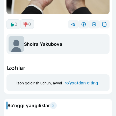
0
0
Shoira Yakubova
Izohlar
ro‘yxatdan o‘ting
Izoh qoldirish uchun, avval
So‘nggi yangiliklar