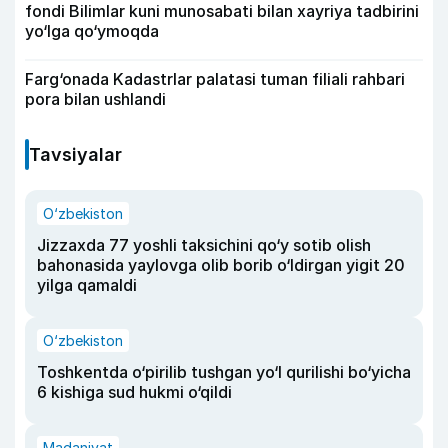
fondi Bilimlar kuni munosabati bilan xayriya tadbirini
yo‘lga qo‘ymoqda
Farg‘onada Kadastrlar palatasi tuman filiali rahbari
pora bilan ushlandi
Tavsiyalar
O‘zbekiston
Jizzaxda 77 yoshli taksichini qo‘y sotib olish
bahonasida yaylovga olib borib o‘ldirgan yigit 20
yilga qamaldi
O‘zbekiston
Toshkentda o‘pirilib tushgan yo‘l qurilishi bo‘yicha
6 kishiga sud hukmi o‘qildi
Madaniyat