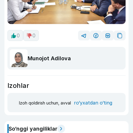
0
0
Munojot Adilova
Izohlar
ro‘yxatdan o‘ting
Izoh qoldirish uchun, avval
So‘nggi yangiliklar