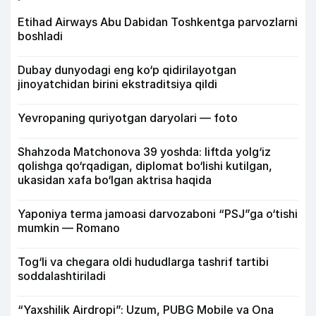
Etihad Airways Abu Dabidan Toshkentga parvozlarni
boshladi
Dubay dunyodagi eng ko‘p qidirilayotgan
jinoyatchidan birini ekstraditsiya qildi
Yevropaning quriyotgan daryolari — foto
Shahzoda Matchonova 39 yoshda: liftda yolg‘iz
qolishga qo‘rqadigan, diplomat bo‘lishi kutilgan,
ukasidan xafa bo‘lgan aktrisa haqida
Yaponiya terma jamoasi darvozaboni “PSJ”ga o‘tishi
mumkin — Romano
Tog‘li va chegara oldi hududlarga tashrif tartibi
soddalashtiriladi
“Yaxshilik Airdropi”: Uzum, PUBG Mobile va Ona