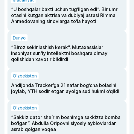
“U boshqalar baxti uchun tug‘ilgan edi”. Bir umr
otasini kutgan aktrisa va dublyaj ustasi Rimma
Ahmedovaning sinovlarga to‘la hayoti
Dunyo
“Biroz sekinlashish kerak”. Mutaxassislar
insoniyat sun’iy intellektni boshqara olmay
qolishidan xavotir bildirdi
O‘zbekiston
Andijonda Tracker’ga 21 nafar bog‘cha bolasini
joylab, YTH sodir etgan ayolga sud hukmi o‘qildi
O‘zbekiston
“Sakkiz qator she’rim boshimga sakkizta bomba
bo‘lgan”. Abdulla Oripovni siyosiy ayblovlardan
asrab qolgan voqea