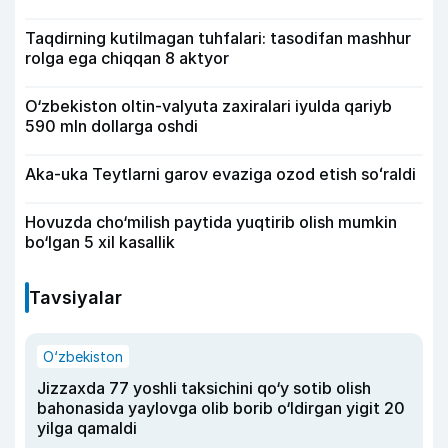
Taqdirning kutilmagan tuhfalari: tasodifan mashhur
rolga ega chiqqan 8 aktyor
O‘zbekiston oltin-valyuta zaxiralari iyulda qariyb
590 mln dollarga oshdi
Aka-uka Teytlarni garov evaziga ozod etish soʻraldi
Hovuzda cho‘milish paytida yuqtirib olish mumkin
bo‘lgan 5 xil kasallik
Tavsiyalar
O‘zbekiston
Jizzaxda 77 yoshli taksichini qo‘y sotib olish
bahonasida yaylovga olib borib o‘ldirgan yigit 20
yilga qamaldi