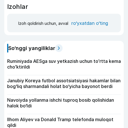
Izohlar
ro‘yxatdan o‘ting
Izoh qoldirish uchun, avval
So‘nggi yangiliklar
Ruminiyada AESga suv yetkazish uchun toʻrtta kema
choʻktirildi
Janubiy Koreya futbol assotsiatsiyasi hakamlar bilan
bog‘liq sharmandali holat bo‘yicha bayonot berdi
Navoiyda yollanma ishchi tuproq bosib qolishidan
halok bo‘ldi
Ilhom Aliyev va Donald Tramp telefonda muloqot
qildi