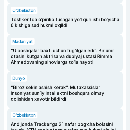
O‘zbekiston
Toshkentda o‘pirilib tushgan yo‘l qurilishi bo‘yicha
6 kishiga sud hukmi o‘qildi
Madaniyat
“U boshqalar baxti uchun tug‘ilgan edi”. Bir umr
otasini kutgan aktrisa va dublyaj ustasi Rimma
Ahmedovaning sinovlarga to‘la hayoti
Dunyo
“Biroz sekinlashish kerak”. Mutaxassislar
insoniyat sun’iy intellektni boshqara olmay
qolishidan xavotir bildirdi
O‘zbekiston
Andijonda Tracker’ga 21 nafar bog‘cha bolasini