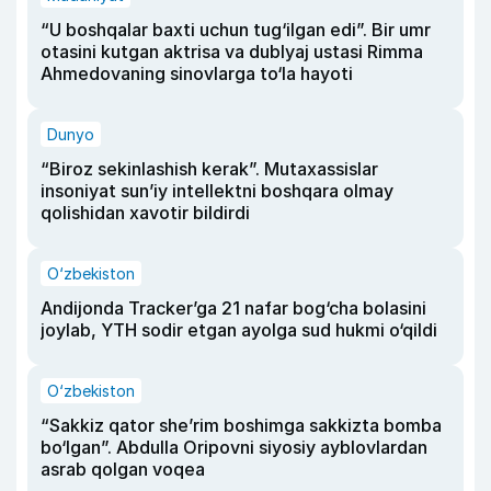
“U boshqalar baxti uchun tug‘ilgan edi”. Bir umr
otasini kutgan aktrisa va dublyaj ustasi Rimma
Ahmedovaning sinovlarga to‘la hayoti
Dunyo
“Biroz sekinlashish kerak”. Mutaxassislar
insoniyat sun’iy intellektni boshqara olmay
qolishidan xavotir bildirdi
O‘zbekiston
Andijonda Tracker’ga 21 nafar bog‘cha bolasini
joylab, YTH sodir etgan ayolga sud hukmi o‘qildi
O‘zbekiston
“Sakkiz qator she’rim boshimga sakkizta bomba
bo‘lgan”. Abdulla Oripovni siyosiy ayblovlardan
asrab qolgan voqea