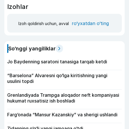
Izohlar
ro‘yxatdan o‘ting
Izoh qoldirish uchun, avval
So‘nggi yangiliklar
Jo Baydenning saratoni tanasiga tarqab ketdi
“Barselona” Alvaresni qo‘lga kiritishning yangi
usulini topdi
Grenlandiyada Trampga aloqador neft kompaniyasi
hukumat ruxsatisiz ish boshladi
Farg‘onada “Mansur Kazanskiy” va sherigi ushlandi
Zidanning o‘g‘li yangi jamoaga o‘tdi