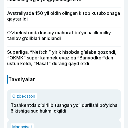
Avstraliyada 150 yil oldin olingan kitob kutubxonaga
qaytarildi
O‘zbekistonda kasbiy mahorat bo‘yicha ilk milliy
tanlov g‘oliblari aniqlandi
Superliga. “Neftchi” yirik hisobda g‘alaba qozondi,
“OKMK” super kambek evaziga “Bunyodkor”dan
ustun keldi, “Nasaf” durang qayd etdi
Tavsiyalar
O‘zbekiston
Toshkentda o‘pirilib tushgan yo‘l qurilishi bo‘yicha
6 kishiga sud hukmi o‘qildi
Madaniyat