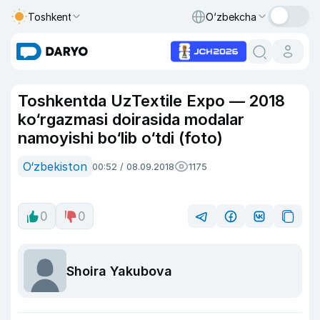
Toshkent
O‘zbekcha
Toshkentda UzTextile Expo — 2018
ko‘rgazmasi doirasida modalar
namoyishi bo‘lib o‘tdi (foto)
O‘zbekiston
00:52 / 08.09.2018
1175
0
0
Shoira Yakubova