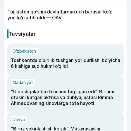
Tojikiston qo‘shni davlatlardan uch baravar ko‘p
yonilg‘i sotib oldi — OAV
Tavsiyalar
O‘zbekiston
Toshkentda o‘pirilib tushgan yo‘l qurilishi bo‘yicha
6 kishiga sud hukmi o‘qildi
Madaniyat
“U boshqalar baxti uchun tug‘ilgan edi”. Bir umr
otasini kutgan aktrisa va dublyaj ustasi Rimma
Ahmedovaning sinovlarga to‘la hayoti
Dunyo
“Biroz sekinlashish kerak”. Mutaxassislar