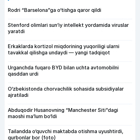
Rodri “Barselona”ga o‘tishga qaror qildi
Stenford olimlari sun’iy intellekt yordamida viruslar
yaratdi
Erkaklarda kortizol miqdorining yuqoriligi ularni
tavakkal qilishga undaydi — yangi tadqiqot
Urganchda fuqaro BYD bilan uchta avtomobilni
qasddan urdi
O‘zbekistonda chorvachilik sohasida subsidiyalar
ajratiladi
Abduqodir Husanovning “Manchester Siti”dagi
maoshi ma’lum bo‘ldi
Tailandda o‘quvchi maktabda otishma uyushtirdi,
qurbonlar bor (foto)