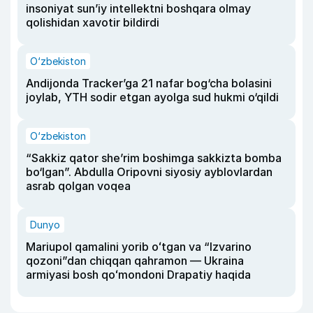
insoniyat sun’iy intellektni boshqara olmay
qolishidan xavotir bildirdi
O‘zbekiston
Andijonda Tracker’ga 21 nafar bog‘cha bolasini
joylab, YTH sodir etgan ayolga sud hukmi o‘qildi
O‘zbekiston
“Sakkiz qator she’rim boshimga sakkizta bomba
bo‘lgan”. Abdulla Oripovni siyosiy ayblovlardan
asrab qolgan voqea
Dunyo
Mariupol qamalini yorib oʻtgan va “Izvarino
qozoni”dan chiqqan qahramon — Ukraina
armiyasi bosh qoʻmondoni Drapatiy haqida