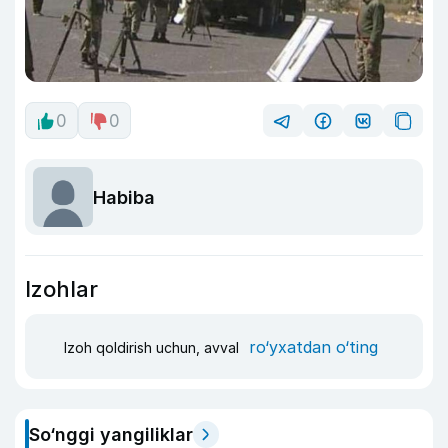
0
0
Habiba
Izohlar
ro‘yxatdan o‘ting
Izoh qoldirish uchun, avval
So‘nggi yangiliklar