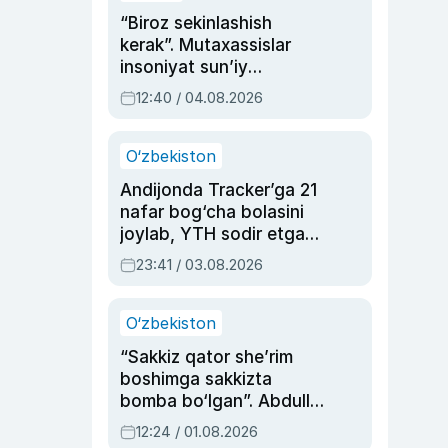
“Biroz sekinlashish
kerak”. Mutaxassislar
insoniyat sun’iy
intellektni boshqara
12:40 / 04.08.2026
olmay qolishidan xavotir
bildirdi
O‘zbekiston
Andijonda Tracker’ga 21
nafar bog‘cha bolasini
joylab, YTH sodir etgan
ayolga sud hukmi o‘qildi
23:41 / 03.08.2026
O‘zbekiston
“Sakkiz qator she’rim
boshimga sakkizta
bomba bo‘lgan”. Abdulla
Oripovni siyosiy
12:24 / 01.08.2026
ayblovlardan asrab