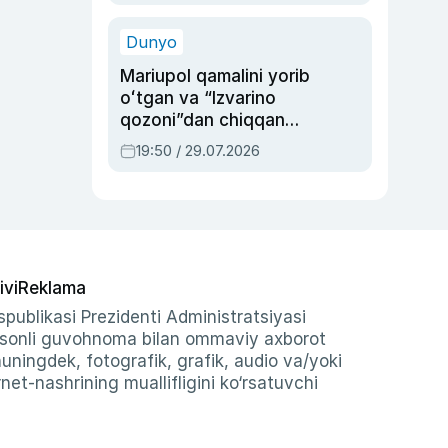
qolgan voqea
Dunyo
Mariupol qamalini yorib
oʻtgan va “Izvarino
qozoni”dan chiqqan
qahramon — Ukraina
19:50 / 29.07.2026
armiyasi bosh
qoʻmondoni Drapatiy
haqida
ivi
Reklama
publikasi Prezidenti Administratsiyasi
-sonli guvohnoma bilan ommaviy axborot
shuningdek, fotografik, grafik, audio va/yoki
et-nashrining muallifligini ko‘rsatuvchi