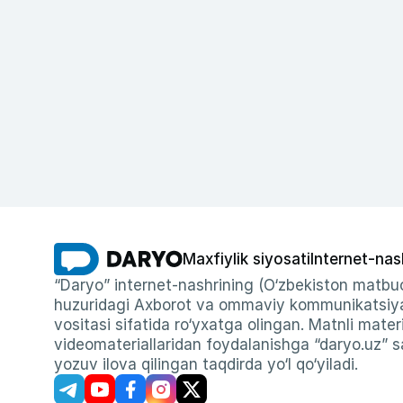
Maxfiylik siyosati
Internet-nas
“Daryo” internet-nashrining (O‘zbekiston matbuo
huzuridagi Axborot va ommaviy kommunikatsiyal
vositasi sifatida ro‘yxatga olingan. Matnli materi
videomateriallaridan foydalanishga “daryo.uz” sa
yozuv ilova qilingan taqdirda yo‘l qo‘yiladi.