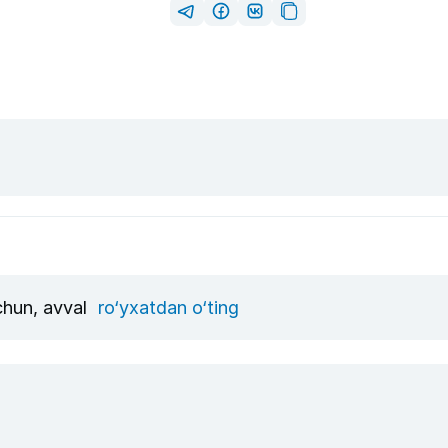
uchun, avval
ro‘yxatdan o‘ting