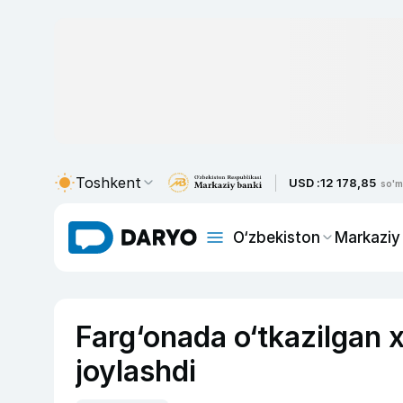
Toshkent
USD :
12 178,85
so'm
O‘zbekiston
Markaziy
Farg‘onada o‘tkazilgan x
joylashdi