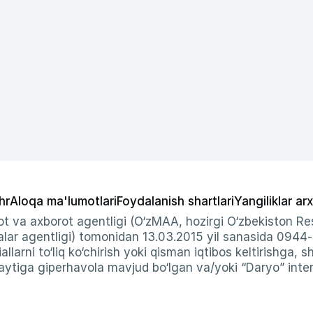
hr
Aloqa ma'lumotlari
Foydalanish shartlari
Yangiliklar arx
t va axborot agentligi (O‘zMAA, hozirgi O‘zbekiston Res
ar agentligi) tomonidan 13.03.2015 yil sanasida 0944
allarni to‘liq ko‘chirish yoki qisman iqtibos keltirishga, 
ytiga giperhavola mavjud bo‘lgan va/yoki “Daryo” intern