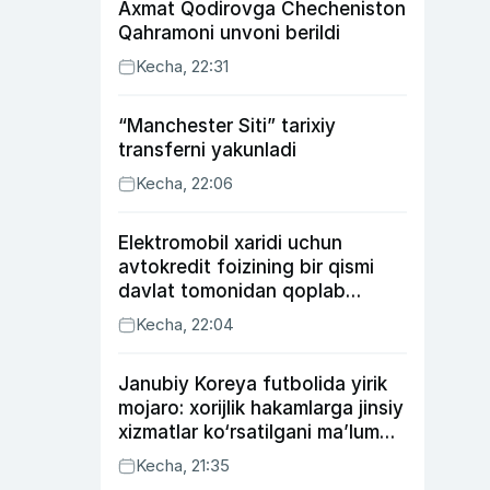
Axmat Qodirovga Checheniston
Qahramoni unvoni berildi
Kecha, 22:31
“Manchester Siti” tarixiy
transferni yakunladi
Kecha, 22:06
Elektromobil xaridi uchun
avtokredit foizining bir qismi
davlat tomonidan qoplab
berilishi mumkin
Kecha, 22:04
Janubiy Koreya futbolida yirik
mojaro: xorijlik hakamlarga jinsiy
xizmatlar ko‘rsatilgani ma’lum
qilindi
Kecha, 21:35