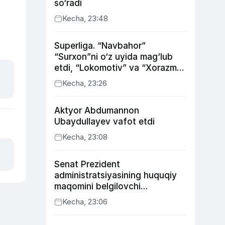
so‘radi
Kecha, 23:48
Superliga. “Navbahor”
“Surxon”ni o‘z uyida mag‘lub
etdi, “Lokomotiv” va “Xorazm”
uyda g‘alaba qozondi
Kecha, 23:26
Aktyor Abdu­mannon
Ubaydullayev vafot etdi
Kecha, 23:08
Senat Prezident
administratsiyasining huquqiy
maqomini belgilovchi
konstitutsiyaviy qonunni
Kecha, 23:06
ma’qulladi