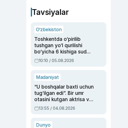
Tavsiyalar
O‘zbekiston
Toshkentda o‘pirilib
tushgan yo‘l qurilishi
bo‘yicha 6 kishiga sud
hukmi o‘qildi
10:10 / 05.08.2026
Madaniyat
“U boshqalar baxti uchun
tug‘ilgan edi”. Bir umr
otasini kutgan aktrisa va
dublyaj ustasi Rimma
13:55 / 04.08.2026
Ahmedovaning
sinovlarga to‘la hayoti
Dunyo