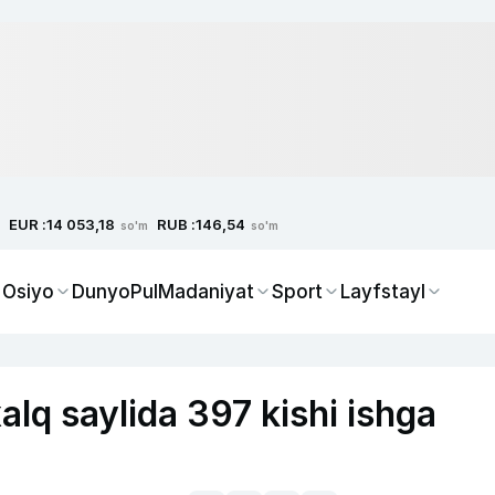
EUR :
RUB :
14 053,18
146,54
so'm
so'm
 Osiyo
Dunyo
Pul
Madaniyat
Sport
Layfstayl
alq saylida 397 kishi ishga