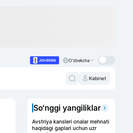
O‘zbekcha
Kabinet
So‘nggi yangiliklar
Avstriya kansleri onalar mehnati
haqidagi gaplari uchun uzr