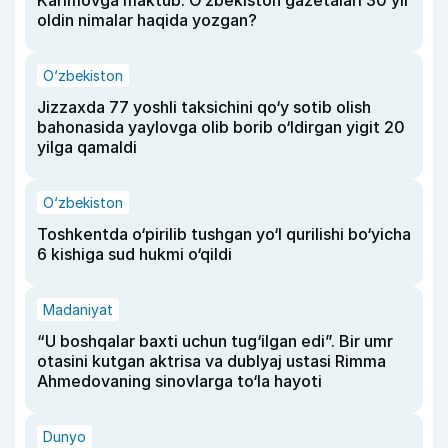
Karimovga maktub. O‘zbekiston gazetalari 30 yil
oldin nimalar haqida yozgan?
O‘zbekiston
Jizzaxda 77 yoshli taksichini qo‘y sotib olish
bahonasida yaylovga olib borib o‘ldirgan yigit 20
yilga qamaldi
O‘zbekiston
Toshkentda o‘pirilib tushgan yo‘l qurilishi bo‘yicha
6 kishiga sud hukmi o‘qildi
Madaniyat
“U boshqalar baxti uchun tug‘ilgan edi”. Bir umr
otasini kutgan aktrisa va dublyaj ustasi Rimma
Ahmedovaning sinovlarga to‘la hayoti
Dunyo