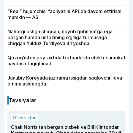
“Real” hujumchisi faoliyatini APLda davom ettirishi
mumkin — AS
Nahorgi oshga chiqqan, noyob qobiliyatga ega
bo‘lgan hamda ustozining o‘g‘liga turmushga
chiqqan Yulduz Turdiyeva 41 yoshda
Qozog‘iston poytaxtida trotuarlarda elektr samokat
haydash taqiqlanadi
Janubiy Koreyada jazirama issiqdan saqlovchi ilova
ommalashmoqda
Tavsiyalar
O‘zbekiston
Chak Norris tan bergan o‘zbek va Bill Klintondan