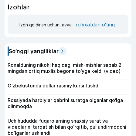
Izohlar
ro‘yxatdan o‘ting
Izoh qoldirish uchun, avval
So‘nggi yangiliklar
Ronalduning nikohi haqidagi mish-mishlar sabab 2
mingdan ortiq muxlis begona to‘yga keldi (video)
O‘zbekistonda dollar rasmiy kursi tushdi
Rossiyada harbiylar qabrini suratga olganlar qo‘lga
olinmoqda
Uch hududda fuqarolarning shaxsiy surat va
videolarini tarqatish bilan qoʻrqitib, pul undirmoqchi
boʻlganlar ushlandi