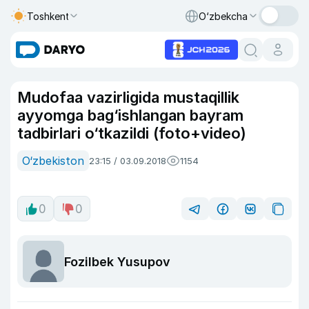
Toshkent
O‘zbekcha
Mudofaa vazirligida mustaqillik
ayyomga bag‘ishlangan bayram
tadbirlari o‘tkazildi (foto+video)
O‘zbekiston
23:15 / 03.09.2018
1154
0
0
Fozilbek Yusupov