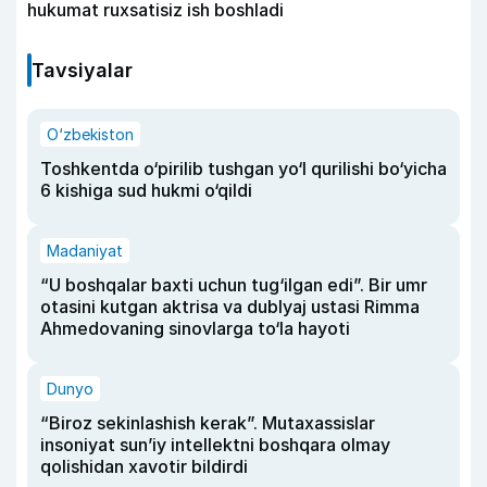
hukumat ruxsatisiz ish boshladi
Tavsiyalar
O‘zbekiston
Toshkentda o‘pirilib tushgan yo‘l qurilishi bo‘yicha
6 kishiga sud hukmi o‘qildi
Madaniyat
“U boshqalar baxti uchun tug‘ilgan edi”. Bir umr
otasini kutgan aktrisa va dublyaj ustasi Rimma
Ahmedovaning sinovlarga to‘la hayoti
Dunyo
“Biroz sekinlashish kerak”. Mutaxassislar
insoniyat sun’iy intellektni boshqara olmay
qolishidan xavotir bildirdi