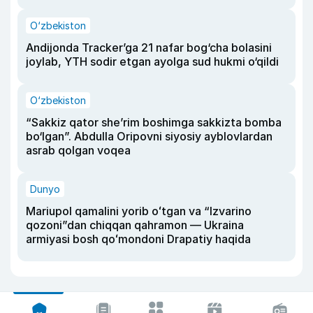
O‘zbekiston
Andijonda Tracker’ga 21 nafar bog‘cha bolasini
joylab, YTH sodir etgan ayolga sud hukmi o‘qildi
O‘zbekiston
“Sakkiz qator she’rim boshimga sakkizta bomba
bo‘lgan”. Abdulla Oripovni siyosiy ayblovlardan
asrab qolgan voqea
Dunyo
Mariupol qamalini yorib oʻtgan va “Izvarino
qozoni”dan chiqqan qahramon — Ukraina
armiyasi bosh qoʻmondoni Drapatiy haqida