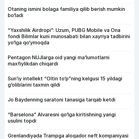
Otaning ismini bolaga familiya qilib berish mumkin
bo‘ladi
“Yaxshilik Airdropi”: Uzum, PUBG Mobile va Ona
fondi Bilimlar kuni munosabati bilan xayriya tadbirini
yo‘lga qo‘ymoqda
Pentagon NUJlarga oid yangi maʼlumotlarni
maxfiylikdan chiqardi
Sun’iy intellekt “Oltin to‘p”ning kelgusi 15 yildagi
g‘oliblarini taxmin qildi
Jo Baydenning saratoni tanasiga tarqab ketdi
“Barselona” Alvaresni qo‘lga kiritishning yangi
usulini topdi
Grenlandiyada Trampga aloqador neft kompaniyasi