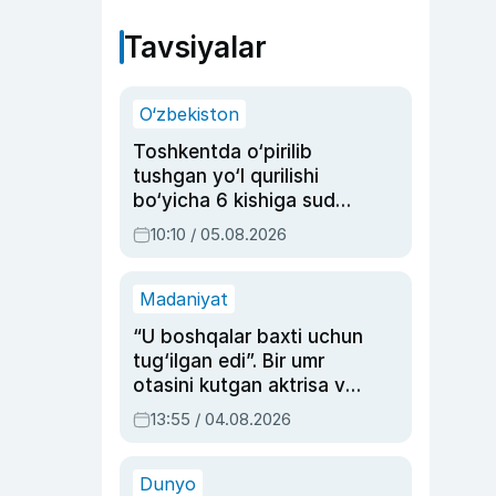
Tavsiyalar
O‘zbekiston
Toshkentda o‘pirilib
tushgan yo‘l qurilishi
bo‘yicha 6 kishiga sud
hukmi o‘qildi
10:10 / 05.08.2026
Madaniyat
“U boshqalar baxti uchun
tug‘ilgan edi”. Bir umr
otasini kutgan aktrisa va
dublyaj ustasi Rimma
13:55 / 04.08.2026
Ahmedovaning
sinovlarga to‘la hayoti
Dunyo