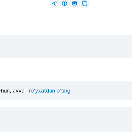
uchun, avval
ro‘yxatdan o‘ting