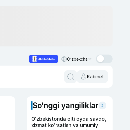
O‘zbekcha
Kabinet
So‘nggi yangiliklar
Oʻzbekistonda olti oyda savdo,
xizmat koʻrsatish va umumiy