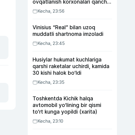
ovqatlanish korxonalari qancha
soliq toʻlagani ochiqlandi
Kecha, 23:56
Vinisius “Real” bilan uzoq
muddatli shartnoma imzoladi
Kecha, 23:45
Husiylar hukumat kuchlariga
qarshi raketalar uchirdi, kamida
30 kishi halok bo‘ldi
Kecha, 23:35
Toshkentda Kichik halqa
avtomobil yo‘lining bir qismi
to‘rt kunga yopildi (xarita)
Kecha, 23:10