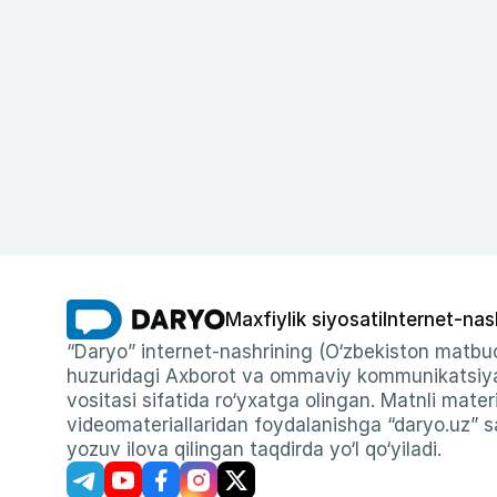
Maxfiylik siyosati
Internet-nas
“Daryo” internet-nashrining (O‘zbekiston matbuo
huzuridagi Axborot va ommaviy kommunikatsiyal
vositasi sifatida ro‘yxatga olingan. Matnli materi
videomateriallaridan foydalanishga “daryo.uz” sa
yozuv ilova qilingan taqdirda yo‘l qo‘yiladi.