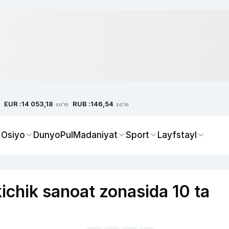
EUR :
RUB :
14 053,18
146,54
so'm
so'm
 Osiyo
Dunyo
Pul
Madaniyat
Sport
Layfstayl
chik sanoat zonasida 10 ta