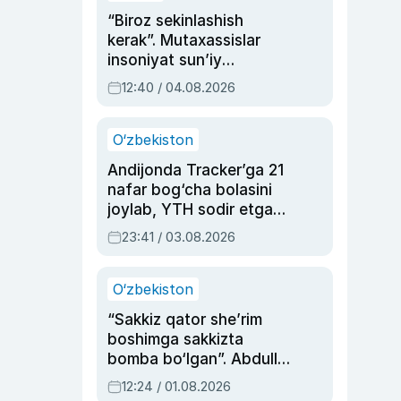
“Biroz sekinlashish
kerak”. Mutaxassislar
insoniyat sun’iy
intellektni boshqara
12:40 / 04.08.2026
olmay qolishidan xavotir
bildirdi
O‘zbekiston
Andijonda Tracker’ga 21
nafar bog‘cha bolasini
joylab, YTH sodir etgan
ayolga sud hukmi o‘qildi
23:41 / 03.08.2026
O‘zbekiston
“Sakkiz qator she’rim
boshimga sakkizta
bomba bo‘lgan”. Abdulla
Oripovni siyosiy
12:24 / 01.08.2026
ayblovlardan asrab