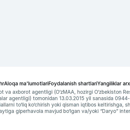
hr
Aloqa ma'lumotlari
Foydalanish shartlari
Yangiliklar arx
t va axborot agentligi (O‘zMAA, hozirgi O‘zbekiston Res
ar agentligi) tomonidan 13.03.2015 yil sanasida 0944
allarni to‘liq ko‘chirish yoki qisman iqtibos keltirishga, 
ytiga giperhavola mavjud bo‘lgan va/yoki “Daryo” intern