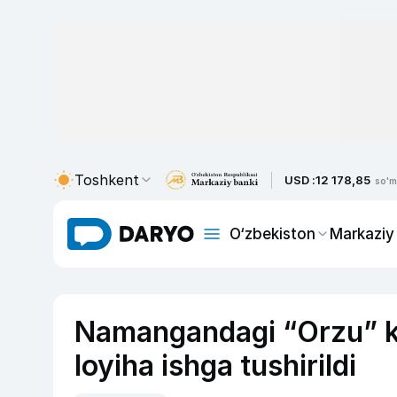
Toshkent
USD :
12 178,85
so'm
O‘zbekiston
Markaziy
Namangandagi “Orzu” ki
loyiha ishga tushirildi