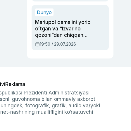
qolgan voqea
Dunyo
Mariupol qamalini yorib
oʻtgan va “Izvarino
qozoni”dan chiqqan
qahramon — Ukraina
19:50 / 29.07.2026
armiyasi bosh
qoʻmondoni Drapatiy
haqida
ivi
Reklama
publikasi Prezidenti Administratsiyasi
-sonli guvohnoma bilan ommaviy axborot
shuningdek, fotografik, grafik, audio va/yoki
et-nashrining muallifligini ko‘rsatuvchi