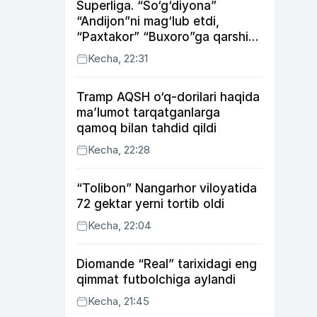
Superliga. “So‘g‘diyona”
“Andijon”ni mag‘lub etdi,
“Paxtakor” “Buxoro”ga qarshi
bahsda g‘alabani qo‘ldan
Kecha, 22:31
chiqardi
Tramp AQSH o‘q-dorilari haqida
ma’lumot tarqatganlarga
qamoq bilan tahdid qildi
Kecha, 22:28
“Tolibon” Nangarhor viloyatida
72 gektar yerni tortib oldi
Kecha, 22:04
Diomande “Real” tarixidagi eng
qimmat futbolchiga aylandi
Kecha, 21:45