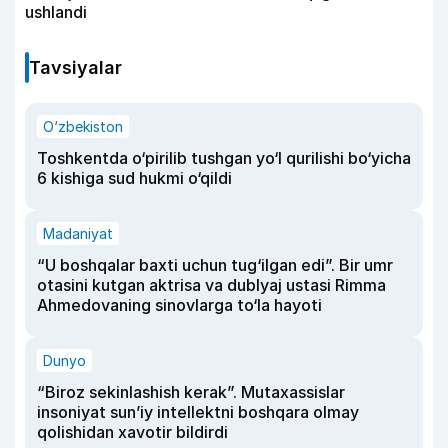
ushlandi
Tavsiyalar
O‘zbekiston
Toshkentda o‘pirilib tushgan yo‘l qurilishi bo‘yicha
6 kishiga sud hukmi o‘qildi
Madaniyat
“U boshqalar baxti uchun tug‘ilgan edi”. Bir umr
otasini kutgan aktrisa va dublyaj ustasi Rimma
Ahmedovaning sinovlarga to‘la hayoti
Dunyo
“Biroz sekinlashish kerak”. Mutaxassislar
insoniyat sun’iy intellektni boshqara olmay
qolishidan xavotir bildirdi