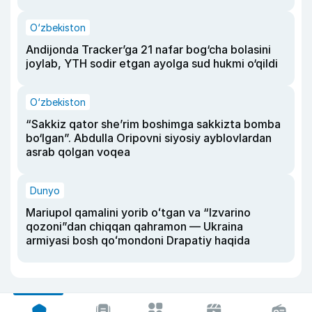
O‘zbekiston
Andijonda Tracker’ga 21 nafar bog‘cha bolasini
joylab, YTH sodir etgan ayolga sud hukmi o‘qildi
O‘zbekiston
“Sakkiz qator she’rim boshimga sakkizta bomba
bo‘lgan”. Abdulla Oripovni siyosiy ayblovlardan
asrab qolgan voqea
Dunyo
Mariupol qamalini yorib oʻtgan va “Izvarino
qozoni”dan chiqqan qahramon — Ukraina
armiyasi bosh qoʻmondoni Drapatiy haqida