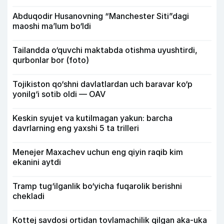
Abduqodir Husanovning “Manchester Siti”dagi
maoshi ma’lum bo‘ldi
Tailandda o‘quvchi maktabda otishma uyushtirdi,
qurbonlar bor (foto)
Tojikiston qo‘shni davlatlardan uch baravar ko‘p
yonilg‘i sotib oldi — OAV
Keskin syujet va kutilmagan yakun: barcha
davrlarning eng yaxshi 5 ta trilleri
Menejer Maxachev uchun eng qiyin raqib kim
ekanini aytdi
Tramp tug‘ilganlik bo‘yicha fuqarolik berishni
chekladi
Kottej savdosi ortidan tovlamachilik qilgan aka-uka