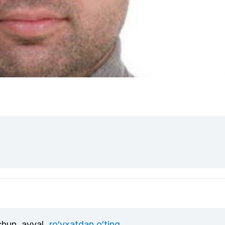
uchun, avval
ro‘yxatdan o‘ting