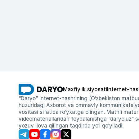
Maxfiylik siyosati
Internet-nas
“Daryo” internet-nashrining (O‘zbekiston matbuo
huzuridagi Axborot va ommaviy kommunikatsiyal
vositasi sifatida ro‘yxatga olingan. Matnli materi
videomateriallaridan foydalanishga “daryo.uz” sa
yozuv ilova qilingan taqdirda yo‘l qo‘yiladi.