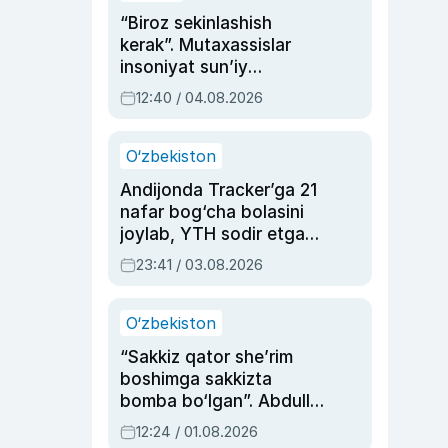
“Biroz sekinlashish
kerak”. Mutaxassislar
insoniyat sun’iy
intellektni boshqara
12:40 / 04.08.2026
olmay qolishidan xavotir
bildirdi
O‘zbekiston
Andijonda Tracker’ga 21
nafar bog‘cha bolasini
joylab, YTH sodir etgan
ayolga sud hukmi o‘qildi
23:41 / 03.08.2026
O‘zbekiston
“Sakkiz qator she’rim
boshimga sakkizta
bomba bo‘lgan”. Abdulla
Oripovni siyosiy
12:24 / 01.08.2026
ayblovlardan asrab