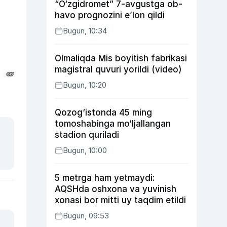
“O‘zgidromet” 7-avgustga ob-
havo prognozini e’lon qildi
Bugun, 10:34
Olmaliqda Mis boyitish fabrikasi
magistral quvuri yorildi (video)
Bugun, 10:20
Qozog‘istonda 45 ming
tomoshabinga mo‘ljallangan
stadion quriladi
Bugun, 10:00
5 metrga ham yetmaydi:
AQSHda oshxona va yuvinish
xonasi bor mitti uy taqdim etildi
Bugun, 09:53