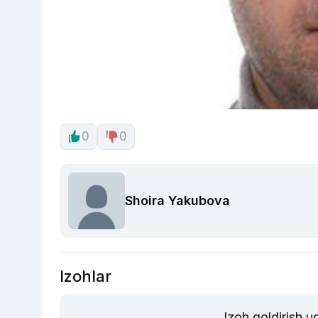
0
0
Shoira Yakubova
Izohlar
Izoh qoldirish 