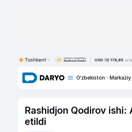
Toshkent
USD :
12 178,85
so'm
O‘zbekiston
Markaziy
Rashidjon Qodirov ishi:
etildi