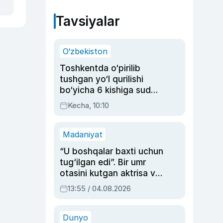
Tavsiyalar
O‘zbekiston
Toshkentda o‘pirilib
tushgan yo‘l qurilishi
bo‘yicha 6 kishiga sud
hukmi o‘qildi
Kecha, 10:10
Madaniyat
“U boshqalar baxti uchun
tug‘ilgan edi”. Bir umr
otasini kutgan aktrisa va
dublyaj ustasi Rimma
13:55 / 04.08.2026
Ahmedovaning
sinovlarga to‘la hayoti
Dunyo