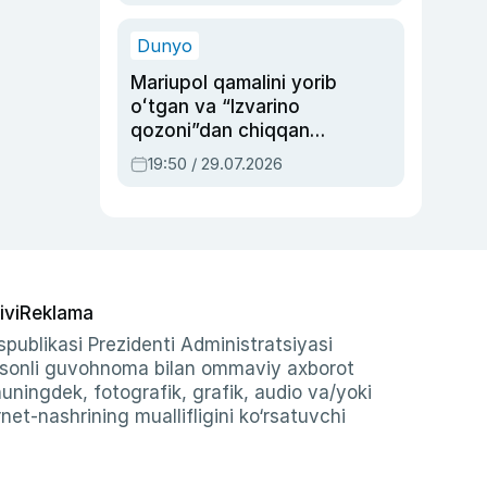
qolgan voqea
Dunyo
Mariupol qamalini yorib
oʻtgan va “Izvarino
qozoni”dan chiqqan
qahramon — Ukraina
19:50 / 29.07.2026
armiyasi bosh
qoʻmondoni Drapatiy
haqida
ivi
Reklama
publikasi Prezidenti Administratsiyasi
-sonli guvohnoma bilan ommaviy axborot
shuningdek, fotografik, grafik, audio va/yoki
et-nashrining muallifligini ko‘rsatuvchi