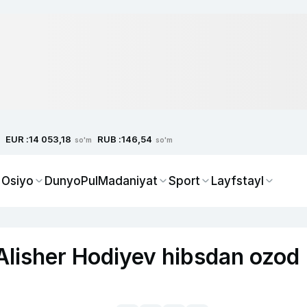
EUR :
RUB :
14 053,18
146,54
so'm
so'm
 Osiyo
Dunyo
Pul
Madaniyat
Sport
Layfstayl
 Alisher Hodiyev hibsdan ozod