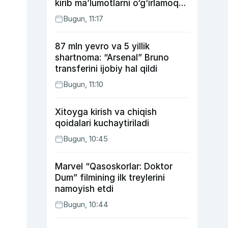
kirib ma’lumotlarni o‘g‘irlamoqda
— Microsoft
Bugun, 11:17
87 mln yevro va 5 yillik
shartnoma: “Arsenal” Bruno
transferini ijobiy hal qildi
Bugun, 11:10
Xitoyga kirish va chiqish
qoidalari kuchaytiriladi
Bugun, 10:45
Marvel “Qasoskorlar: Doktor
Dum” filmining ilk treylerini
namoyish etdi
Bugun, 10:44