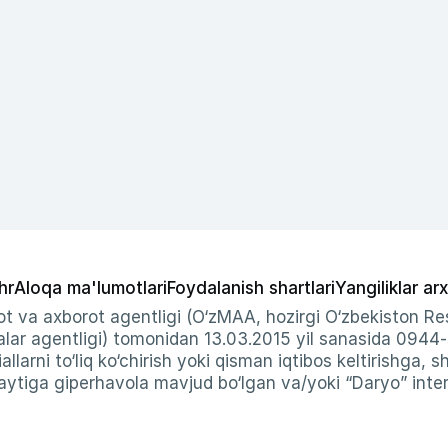
hr
Aloqa ma'lumotlari
Foydalanish shartlari
Yangiliklar arx
t va axborot agentligi (O‘zMAA, hozirgi O‘zbekiston Res
ar agentligi) tomonidan 13.03.2015 yil sanasida 0944
allarni to‘liq ko‘chirish yoki qisman iqtibos keltirishga, 
ytiga giperhavola mavjud bo‘lgan va/yoki “Daryo” intern