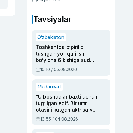
Abduaxatova
Tavsiyalar
O‘zbekiston
Toshkentda o‘pirilib
tushgan yo‘l qurilishi
bo‘yicha 6 kishiga sud
hukmi o‘qildi
10:10 / 05.08.2026
Madaniyat
“U boshqalar baxti uchun
tug‘ilgan edi”. Bir umr
otasini kutgan aktrisa va
dublyaj ustasi Rimma
13:55 / 04.08.2026
Ahmedovaning
sinovlarga to‘la hayoti