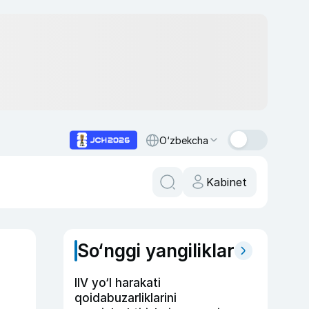
O‘zbekcha
Kabinet
So‘nggi yangiliklar
IIV yo‘l harakati
qoidabuzarliklarini