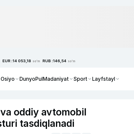
EUR :
RUB :
14 053,18
146,54
so'm
so'm
 Osiyo
Dunyo
Pul
Madaniyat
Sport
Layfstayl
 va oddiy avtomobil
sturi tasdiqlanadi