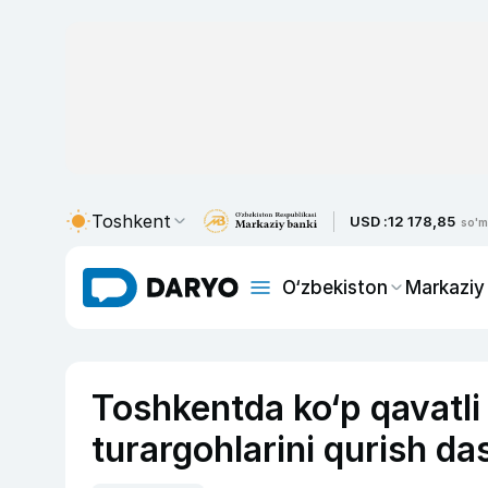
Toshkent
USD :
12 178,85
so'm
O‘zbekiston
Markaziy
Toshkentda ko‘p qavatli
turargohlarini qurish da