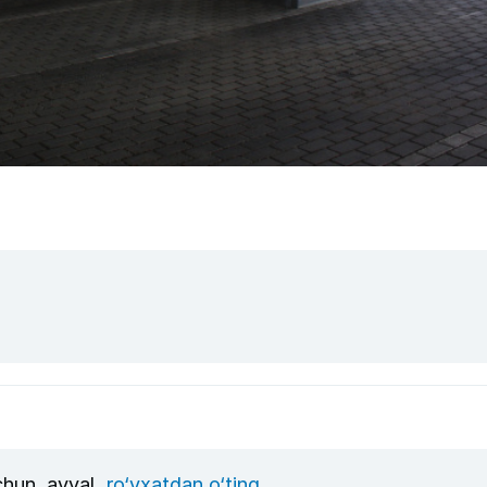
uchun, avval
ro‘yxatdan o‘ting