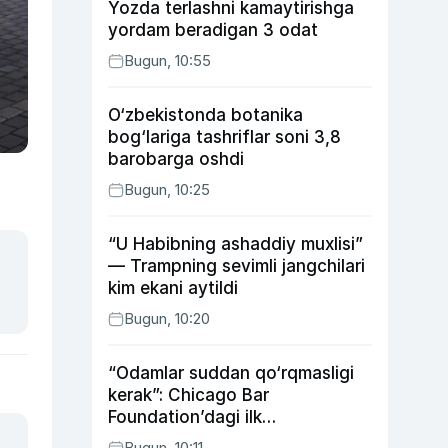
Yozda terlashni kamaytirishga
yordam beradigan 3 odat
Bugun, 10:55
O‘zbekistonda botanika
bog‘lariga tashriflar soni 3,8
barobarga oshdi
Bugun, 10:25
“U Habibning ashaddiy muxlisi”
— Trampning sevimli jangchilari
kim ekani aytildi
Bugun, 10:20
“Odamlar suddan qo‘rqmasligi
kerak”: Chicago Bar
Foundation’dagi ilk
o‘zbekistonlik Go‘zal
Bugun, 10:11