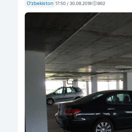
O‘zbekiston
17:50 / 30.08.2018
862