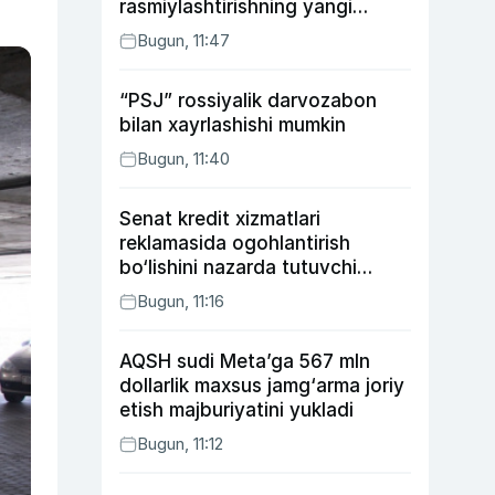
rasmiylashtirishning yangi
tartibini taklif qildi
Bugun, 11:47
“PSJ” rossiyalik darvozabon
bilan xayrlashishi mumkin
Bugun, 11:40
Senat kredit xizmatlari
reklamasida ogohlantirish
bo‘lishini nazarda tutuvchi
qonunni ma’qulladi
Bugun, 11:16
AQSH sudi Meta’ga 567 mln
dollarlik maxsus jamg‘arma joriy
etish majburiyatini yukladi
Bugun, 11:12