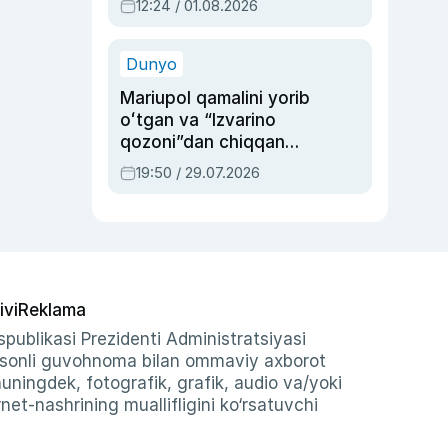
12:24 / 01.08.2026
ayblovlardan asrab
qolgan voqea
Dunyo
Mariupol qamalini yorib
oʻtgan va “Izvarino
qozoni”dan chiqqan
qahramon — Ukraina
19:50 / 29.07.2026
armiyasi bosh
qoʻmondoni Drapatiy
haqida
ivi
Reklama
publikasi Prezidenti Administratsiyasi
-sonli guvohnoma bilan ommaviy axborot
shuningdek, fotografik, grafik, audio va/yoki
et-nashrining muallifligini ko‘rsatuvchi