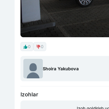
0
0
Shoira Yakubova
Izohlar
Izoh qoldirish 