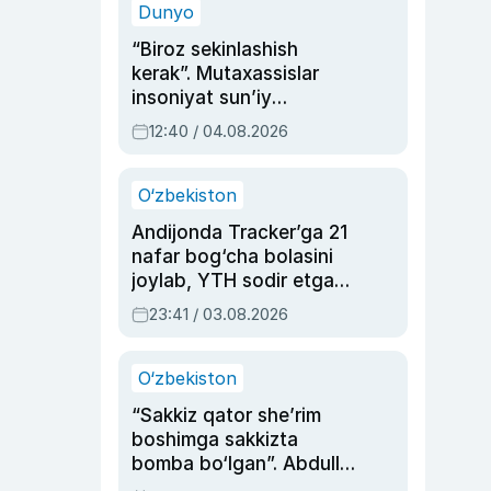
Dunyo
“Biroz sekinlashish
kerak”. Mutaxassislar
insoniyat sun’iy
intellektni boshqara
12:40 / 04.08.2026
olmay qolishidan xavotir
bildirdi
O‘zbekiston
Andijonda Tracker’ga 21
nafar bog‘cha bolasini
joylab, YTH sodir etgan
ayolga sud hukmi o‘qildi
23:41 / 03.08.2026
O‘zbekiston
“Sakkiz qator she’rim
boshimga sakkizta
bomba bo‘lgan”. Abdulla
Oripovni siyosiy