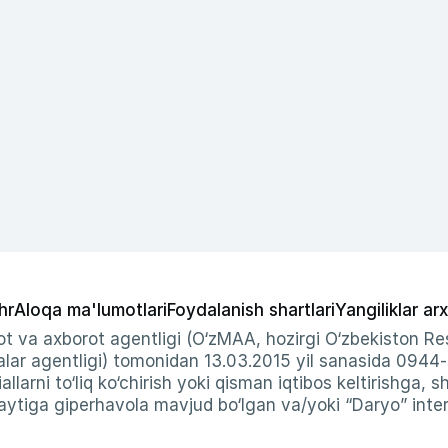
hr
Aloqa ma'lumotlari
Foydalanish shartlari
Yangiliklar arx
t va axborot agentligi (O‘zMAA, hozirgi O‘zbekiston Res
ar agentligi) tomonidan 13.03.2015 yil sanasida 0944
allarni to‘liq ko‘chirish yoki qisman iqtibos keltirishga, 
ytiga giperhavola mavjud bo‘lgan va/yoki “Daryo” intern