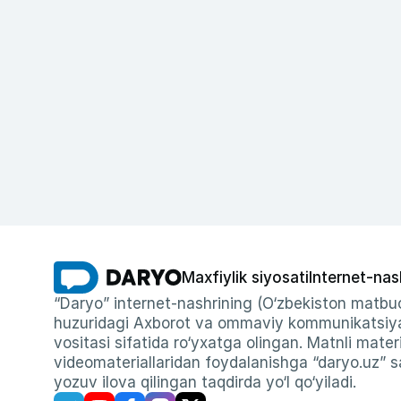
Maxfiylik siyosati
Internet-nas
“Daryo” internet-nashrining (O‘zbekiston matbuo
huzuridagi Axborot va ommaviy kommunikatsiyal
vositasi sifatida ro‘yxatga olingan. Matnli materi
videomateriallaridan foydalanishga “daryo.uz” sa
yozuv ilova qilingan taqdirda yo‘l qo‘yiladi.