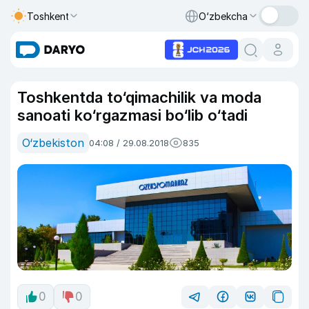
Toshkent
O‘zbekcha
Toshkentda to‘qimachilik va moda
sanoati ko‘rgazmasi bo‘lib o‘tadi
O‘zbekiston
04:08 / 29.08.2018
835
0
0