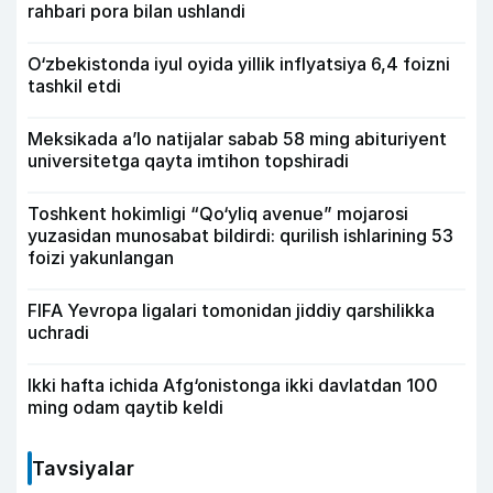
rahbari pora bilan ushlandi
O‘zbekistonda iyul oyida yillik inflyatsiya 6,4 foizni
tashkil etdi
Meksikada a’lo natijalar sabab 58 ming abituriyent
universitetga qayta imtihon topshiradi
Toshkent hokimligi “Qo‘yliq avenue” mojarosi
yuzasidan munosabat bildirdi: qurilish ishlarining 53
foizi yakunlangan
FIFA Yevropa ligalari tomonidan jiddiy qarshilikka
uchradi
Ikki hafta ichida Afg‘onistonga ikki davlatdan 100
ming odam qaytib keldi
Tavsiyalar