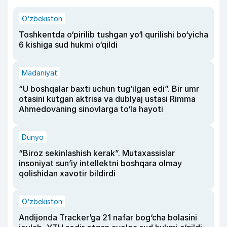
O‘zbekiston
Toshkentda o‘pirilib tushgan yo‘l qurilishi bo‘yicha
6 kishiga sud hukmi o‘qildi
Madaniyat
“U boshqalar baxti uchun tug‘ilgan edi”. Bir umr
otasini kutgan aktrisa va dublyaj ustasi Rimma
Ahmedovaning sinovlarga to‘la hayoti
Dunyo
“Biroz sekinlashish kerak”. Mutaxassislar
insoniyat sun’iy intellektni boshqara olmay
qolishidan xavotir bildirdi
O‘zbekiston
Andijonda Tracker’ga 21 nafar bog‘cha bolasini