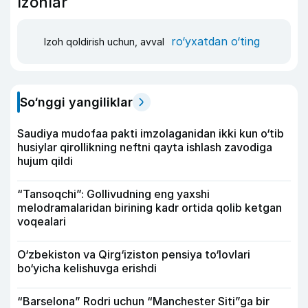
Izohlar
ro‘yxatdan o‘ting
Izoh qoldirish uchun, avval
So‘nggi yangiliklar
Saudiya mudofaa pakti imzolaganidan ikki kun o‘tib
husiylar qirollikning neftni qayta ishlash zavodiga
hujum qildi
“Tansoqchi”: Gollivudning eng yaxshi
melodramalaridan birining kadr ortida qolib ketgan
voqealari
O‘zbekiston va Qirg‘iziston pensiya to‘lovlari
bo‘yicha kelishuvga erishdi
“Barselona” Rodri uchun “Manchester Siti”ga bir