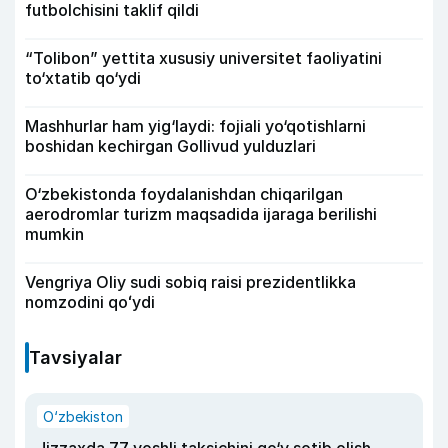
futbolchisini taklif qildi
“Tolibon” yettita xususiy universitet faoliyatini
to‘xtatib qo‘ydi
Mashhurlar ham yig‘laydi: fojiali yo‘qotishlarni
boshidan kechirgan Gollivud yulduzlari
O‘zbekistonda foydalanishdan chiqarilgan
aerodromlar turizm maqsadida ijaraga berilishi
mumkin
Vengriya Oliy sudi sobiq raisi prezidentlikka
nomzodini qoʻydi
Tavsiyalar
O‘zbekiston
Jizzaxda 77 yoshli taksichini qo‘y sotib olish