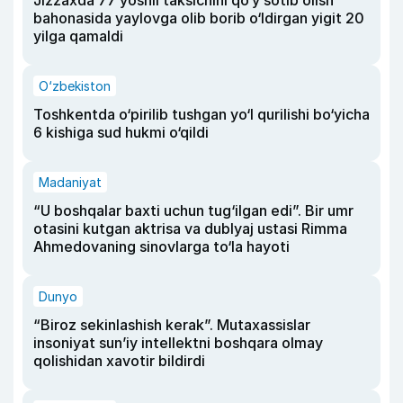
bahonasida yaylovga olib borib o‘ldirgan yigit 20
yilga qamaldi
O‘zbekiston
Toshkentda o‘pirilib tushgan yo‘l qurilishi bo‘yicha
6 kishiga sud hukmi o‘qildi
Madaniyat
“U boshqalar baxti uchun tug‘ilgan edi”. Bir umr
otasini kutgan aktrisa va dublyaj ustasi Rimma
Ahmedovaning sinovlarga to‘la hayoti
Dunyo
“Biroz sekinlashish kerak”. Mutaxassislar
insoniyat sun’iy intellektni boshqara olmay
qolishidan xavotir bildirdi