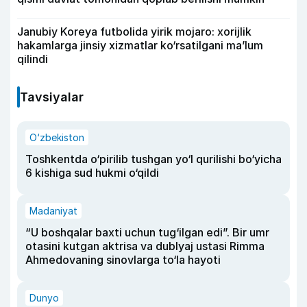
Janubiy Koreya futbolida yirik mojaro: xorijlik
hakamlarga jinsiy xizmatlar ko‘rsatilgani ma’lum
qilindi
Tavsiyalar
O‘zbekiston
Toshkentda o‘pirilib tushgan yo‘l qurilishi bo‘yicha
6 kishiga sud hukmi o‘qildi
Madaniyat
“U boshqalar baxti uchun tug‘ilgan edi”. Bir umr
otasini kutgan aktrisa va dublyaj ustasi Rimma
Ahmedovaning sinovlarga to‘la hayoti
Dunyo