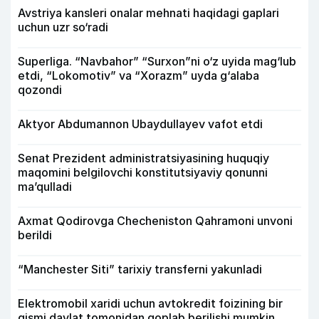
Avstriya kansleri onalar mehnati haqidagi gaplari
uchun uzr so‘radi
Superliga. “Navbahor” “Surxon”ni o‘z uyida mag‘lub
etdi, “Lokomotiv” va “Xorazm” uyda g‘alaba
qozondi
Aktyor Abdu­mannon Ubaydullayev vafot etdi
Senat Prezident administratsiyasining huquqiy
maqomini belgilovchi konstitutsiyaviy qonunni
ma’qulladi
Axmat Qodirovga Checheniston Qahramoni unvoni
berildi
“Manchester Siti” tarixiy transferni yakunladi
Elektromobil xaridi uchun avtokredit foizining bir
qismi davlat tomonidan qoplab berilishi mumkin