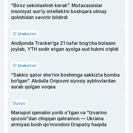
“Biroz sekinlashish kerak”. Mutaxassislar
insoniyat sun’iy intellektni boshqara olmay
qolishidan xavotir bildirdi
O‘zbekiston
Andijonda Tracker’ga 21 nafar bog‘cha bolasini
joylab, YTH sodir etgan ayolga sud hukmi o‘qildi
O‘zbekiston
“Sakkiz qator she’rim boshimga sakkizta bomba
bo‘lgan”. Abdulla Oripovni siyosiy ayblovlardan
asrab qolgan voqea
Dunyo
Mariupol qamalini yorib oʻtgan va “Izvarino
qozoni”dan chiqqan qahramon — Ukraina
armiyasi bosh qoʻmondoni Drapatiy haqida