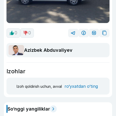
0
0
Azizbek Abduvaliyev
Izohlar
ro‘yxatdan o‘ting
Izoh qoldirish uchun, avval
So‘nggi yangiliklar