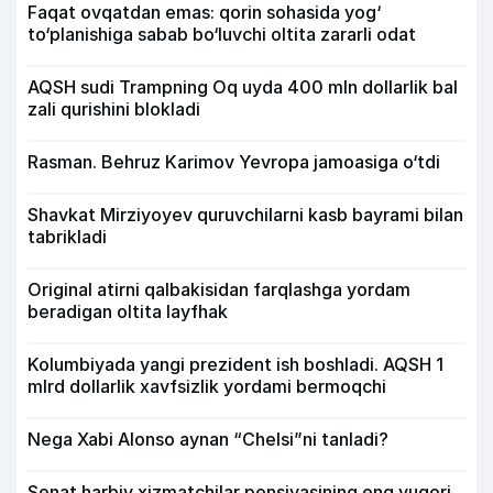
Faqat ovqatdan emas: qorin sohasida yog‘
to‘planishiga sabab bo‘luvchi oltita zararli odat
AQSH sudi Trampning Oq uyda 400 mln dollarlik bal
zali qurishini blokladi
Rasman. Behruz Karimov Yevropa jamoasiga o‘tdi
Shavkat Mirziyoyev quruvchilarni kasb bayrami bilan
tabrikladi
Original atirni qalbakisidan farqlashga yordam
beradigan oltita layfhak
Kolumbiyada yangi prezident ish boshladi. AQSH 1
mlrd dollarlik xavfsizlik yordami bermoqchi
Nega Xabi Alonso aynan “Chelsi”ni tanladi?
Senat harbiy xizmatchilar pensiyasining eng yuqori