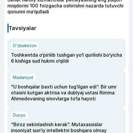
miqdorini 100 foizgacha oshirishni nazarda tutuvchi
qonunni ma’qulladi
Tavsiyalar
O‘zbekiston
Toshkentda o‘pirilib tushgan yo‘l qurilishi bo‘yicha
6 kishiga sud hukmi o‘qildi
Madaniyat
“U boshqalar baxti uchun tug‘ilgan edi”. Bir umr
otasini kutgan aktrisa va dublyaj ustasi Rimma
Ahmedovaning sinovlarga to‘la hayoti
Dunyo
“Biroz sekinlashish kerak”. Mutaxassislar
insoniyat sun’iy intellektni boshqara olmay