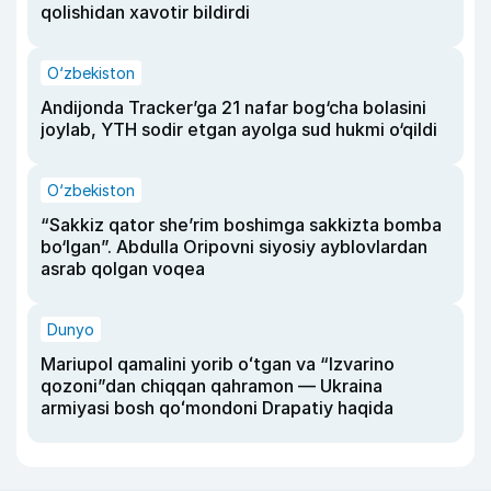
qolishidan xavotir bildirdi
O‘zbekiston
Andijonda Tracker’ga 21 nafar bog‘cha bolasini
joylab, YTH sodir etgan ayolga sud hukmi o‘qildi
O‘zbekiston
“Sakkiz qator she’rim boshimga sakkizta bomba
bo‘lgan”. Abdulla Oripovni siyosiy ayblovlardan
asrab qolgan voqea
Dunyo
Mariupol qamalini yorib oʻtgan va “Izvarino
qozoni”dan chiqqan qahramon — Ukraina
armiyasi bosh qoʻmondoni Drapatiy haqida