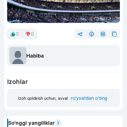
0
0
Habiba
Izohlar
ro‘yxatdan o‘ting
Izoh qoldirish uchun, avval
So‘nggi yangiliklar