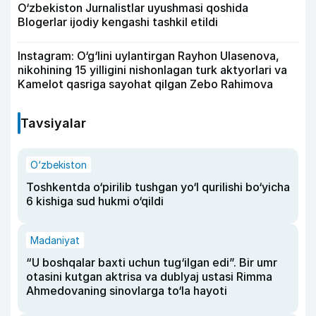
O‘zbekiston Jurnalistlar uyushmasi qoshida
Blogerlar ijodiy kengashi tashkil etildi
Instagram: O‘g‘lini uylantirgan Rayhon Ulasenova,
nikohining 15 yilligini nishonlagan turk aktyorlari va
Kamelot qasriga sayohat qilgan Zebo Rahimova
Tavsiyalar
O‘zbekiston
Toshkentda o‘pirilib tushgan yo‘l qurilishi bo‘yicha
6 kishiga sud hukmi o‘qildi
Madaniyat
“U boshqalar baxti uchun tug‘ilgan edi”. Bir umr
otasini kutgan aktrisa va dublyaj ustasi Rimma
Ahmedovaning sinovlarga to‘la hayoti