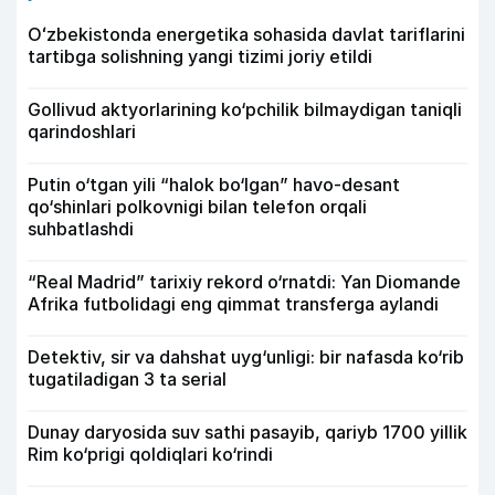
Oʻzbekistonda energetika sohasida davlat tariflarini
tartibga solishning yangi tizimi joriy etildi
Gollivud aktyorlarining ko‘pchilik bilmaydigan taniqli
qarindoshlari
Putin o‘tgan yili “halok bo‘lgan” havo-desant
qo‘shinlari polkovnigi bilan telefon orqali
suhbatlashdi
“Real Madrid” tarixiy rekord o‘rnatdi: Yan Diomande
Afrika futbolidagi eng qimmat transferga aylandi
Detektiv, sir va dahshat uyg‘unligi: bir nafasda ko‘rib
tugatiladigan 3 ta serial
Dunay daryosida suv sathi pasayib, qariyb 1700 yillik
Rim ko‘prigi qoldiqlari ko‘rindi