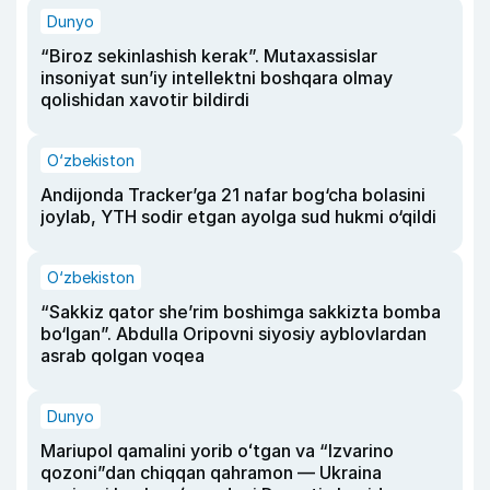
Dunyo
“Biroz sekinlashish kerak”. Mutaxassislar
insoniyat sun’iy intellektni boshqara olmay
qolishidan xavotir bildirdi
O‘zbekiston
Andijonda Tracker’ga 21 nafar bog‘cha bolasini
joylab, YTH sodir etgan ayolga sud hukmi o‘qildi
O‘zbekiston
“Sakkiz qator she’rim boshimga sakkizta bomba
bo‘lgan”. Abdulla Oripovni siyosiy ayblovlardan
asrab qolgan voqea
Dunyo
Mariupol qamalini yorib oʻtgan va “Izvarino
qozoni”dan chiqqan qahramon — Ukraina