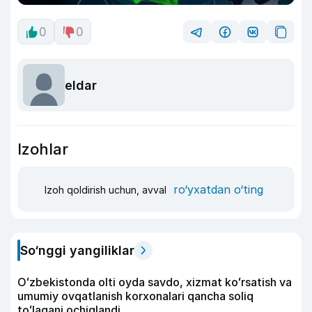
0
0
eldar
Izohlar
ro‘yxatdan o‘ting
Izoh qoldirish uchun, avval
So‘nggi yangiliklar
Oʻzbekistonda olti oyda savdo, xizmat koʻrsatish va
umumiy ovqatlanish korxonalari qancha soliq
toʻlagani ochiqlandi