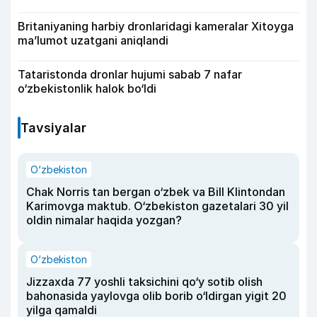
Britaniyaning harbiy dronlaridagi kameralar Xitoyga
ma’lumot uzatgani aniqlandi
Tataristonda dronlar hujumi sabab 7 nafar
o‘zbekistonlik halok bo‘ldi
Tavsiyalar
O‘zbekiston
Chak Norris tan bergan o‘zbek va Bill Klintondan
Karimovga maktub. O‘zbekiston gazetalari 30 yil
oldin nimalar haqida yozgan?
O‘zbekiston
Jizzaxda 77 yoshli taksichini qo‘y sotib olish
bahonasida yaylovga olib borib o‘ldirgan yigit 20
yilga qamaldi