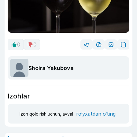
0
0
Shoira Yakubova
Izohlar
ro‘yxatdan o‘ting
Izoh qoldirish uchun, avval