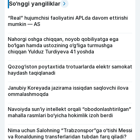
So‘nggi yangiliklar
“Real” hujumchisi faoliyatini APLda davom ettirishi
mumkin — AS
Nahorgi oshga chiqqan, noyob qobiliyatga ega
bo‘lgan hamda ustozining o‘g‘liga turmushga
chiqqan Yulduz Turdiyeva 41 yoshda
Qozog‘iston poytaxtida trotuarlarda elektr samokat
haydash taqiqlanadi
Janubiy Koreyada jazirama issiqdan saqlovchi ilova
ommalashmoqda
Navoiyda sun’iy intellekt orqali “obodonlashtirilgan”
mahalla rasmlari bo‘yicha hokimlik izoh berdi
Nima uchun Salohning “Trabzonspor”ga o‘tishi Messi
va Ronalduning transferlaridan tubdan farq qiladi?