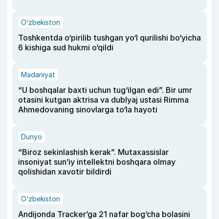
O‘zbekiston
Toshkentda o‘pirilib tushgan yo‘l qurilishi bo‘yicha
6 kishiga sud hukmi o‘qildi
Madaniyat
“U boshqalar baxti uchun tug‘ilgan edi”. Bir umr
otasini kutgan aktrisa va dublyaj ustasi Rimma
Ahmedovaning sinovlarga to‘la hayoti
Dunyo
“Biroz sekinlashish kerak”. Mutaxassislar
insoniyat sun’iy intellektni boshqara olmay
qolishidan xavotir bildirdi
O‘zbekiston
Andijonda Tracker’ga 21 nafar bog‘cha bolasini