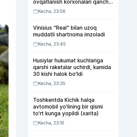
ovqatlanish korxonalari qancha
soliq toʻlagani ochiqlandi
Kecha, 23:56
Vinisius “Real” bilan uzoq
muddatli shartnoma imzoladi
Kecha, 23:45
Husiylar hukumat kuchlariga
qarshi raketalar uchirdi, kamida
30 kishi halok bo‘ldi
Kecha, 23:35
Toshkentda Kichik halqa
avtomobil yo‘lining bir qismi
to‘rt kunga yopildi (xarita)
Kecha, 23:10