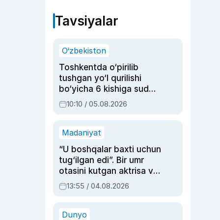
Tavsiyalar
O‘zbekiston
Toshkentda o‘pirilib
tushgan yo‘l qurilishi
bo‘yicha 6 kishiga sud
hukmi o‘qildi
10:10 / 05.08.2026
Madaniyat
“U boshqalar baxti uchun
tug‘ilgan edi”. Bir umr
otasini kutgan aktrisa va
dublyaj ustasi Rimma
13:55 / 04.08.2026
Ahmedovaning
sinovlarga to‘la hayoti
Dunyo