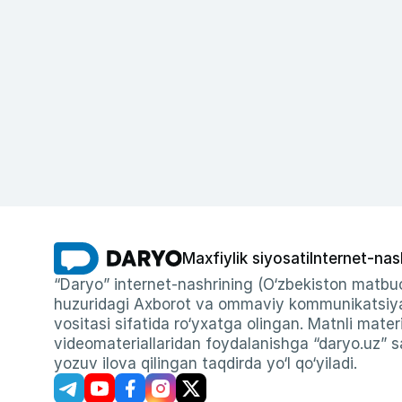
Maxfiylik siyosati
Internet-nas
“Daryo” internet-nashrining (O‘zbekiston matbuo
huzuridagi Axborot va ommaviy kommunikatsiyal
vositasi sifatida ro‘yxatga olingan. Matnli materi
videomateriallaridan foydalanishga “daryo.uz” sa
yozuv ilova qilingan taqdirda yo‘l qo‘yiladi.