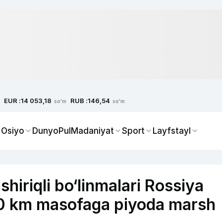
EUR :
RUB :
14 053,18
146,54
so'm
so'm
 Osiyo
Dunyo
Pul
Madaniyat
Sport
Layfstayl
hiriqli bo‘linmalari Rossiya
80 km masofaga piyoda marsh