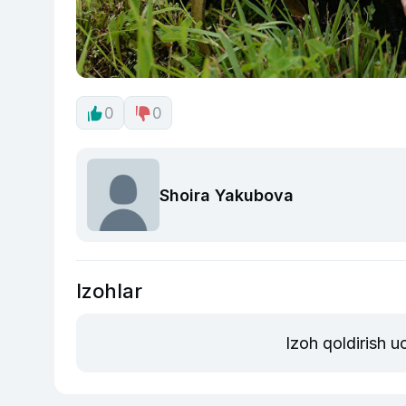
0
0
Shoira Yakubova
Izohlar
Izoh qoldirish 