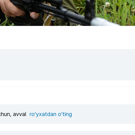
uchun, avval
ro‘yxatdan o‘ting