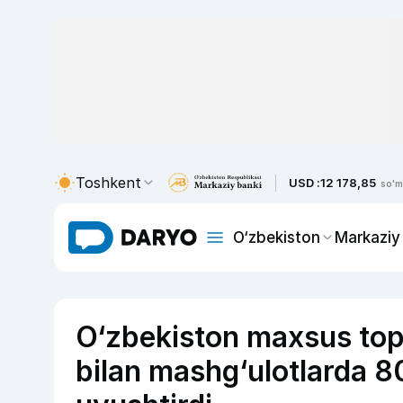
Toshkent
USD :
12 178,85
so'm
O‘zbekiston
Markaziy
O‘zbekiston maxsus tops
bilan mashg‘ulotlarda 