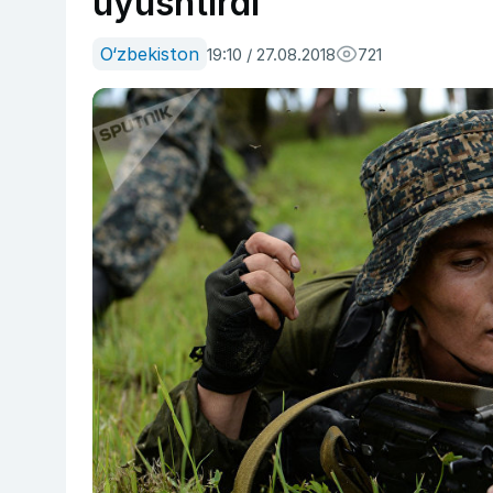
uyushtirdi
O‘zbekiston
19:10 / 27.08.2018
721