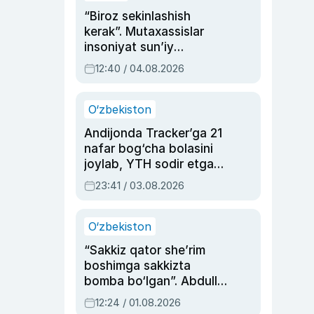
“Biroz sekinlashish
kerak”. Mutaxassislar
insoniyat sun’iy
intellektni boshqara
12:40 / 04.08.2026
olmay qolishidan xavotir
bildirdi
O‘zbekiston
Andijonda Tracker’ga 21
nafar bog‘cha bolasini
joylab, YTH sodir etgan
ayolga sud hukmi o‘qildi
23:41 / 03.08.2026
O‘zbekiston
“Sakkiz qator she’rim
boshimga sakkizta
bomba bo‘lgan”. Abdulla
Oripovni siyosiy
12:24 / 01.08.2026
ayblovlardan asrab