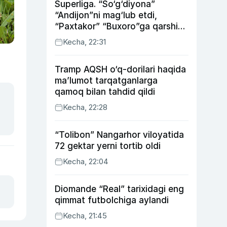
Superliga. “So‘g‘diyona”
“Andijon”ni mag‘lub etdi,
“Paxtakor” “Buxoro”ga qarshi
bahsda g‘alabani qo‘ldan
Kecha, 22:31
chiqardi
Tramp AQSH o‘q-dorilari haqida
ma’lumot tarqatganlarga
qamoq bilan tahdid qildi
Kecha, 22:28
“Tolibon” Nangarhor viloyatida
72 gektar yerni tortib oldi
Kecha, 22:04
Diomande “Real” tarixidagi eng
qimmat futbolchiga aylandi
Kecha, 21:45