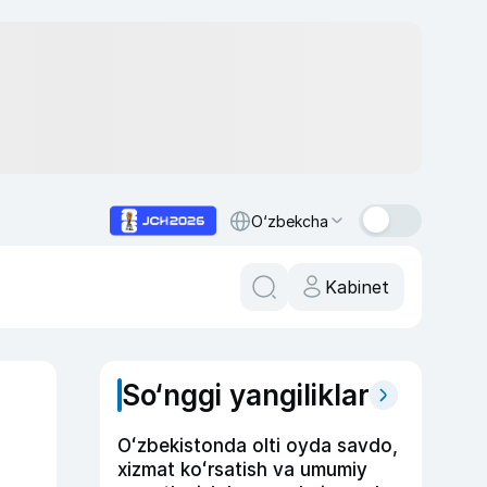
O‘zbekcha
Kabinet
So‘nggi yangiliklar
Oʻzbekistonda olti oyda savdo,
xizmat koʻrsatish va umumiy