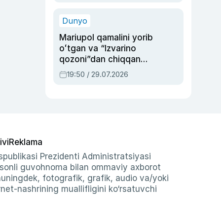
qolgan voqea
Dunyo
Mariupol qamalini yorib
oʻtgan va “Izvarino
qozoni”dan chiqqan
qahramon — Ukraina
19:50 / 29.07.2026
armiyasi bosh
qoʻmondoni Drapatiy
haqida
ivi
Reklama
publikasi Prezidenti Administratsiyasi
-sonli guvohnoma bilan ommaviy axborot
shuningdek, fotografik, grafik, audio va/yoki
et-nashrining muallifligini ko‘rsatuvchi