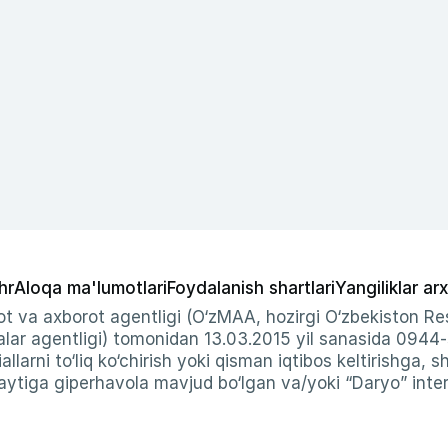
hr
Aloqa ma'lumotlari
Foydalanish shartlari
Yangiliklar arx
t va axborot agentligi (O‘zMAA, hozirgi O‘zbekiston Res
ar agentligi) tomonidan 13.03.2015 yil sanasida 0944
allarni to‘liq ko‘chirish yoki qisman iqtibos keltirishga, 
ytiga giperhavola mavjud bo‘lgan va/yoki “Daryo” intern