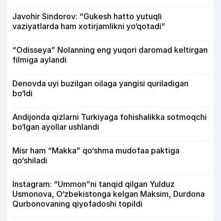
Javohir Sindorov: “Gukesh hatto yutuqli
vaziyatlarda ham xotirjamlikni yo‘qotadi”
“Odisseya” Nolanning eng yuqori daromad keltirgan
filmiga aylandi
Denovda uyi buzilgan oilaga yangisi quriladigan
bo‘ldi
Andijonda qizlarni Turkiyaga fohishalikka sotmoqchi
bo‘lgan ayollar ushlandi
Misr ham “Makka” qo‘shma mudofaa paktiga
qo‘shiladi
Instagram: “Ummon”ni tanqid qilgan Yulduz
Usmonova, O‘zbekistonga kelgan Maksim, Durdona
Qurbonovaning qiyofadoshi topildi