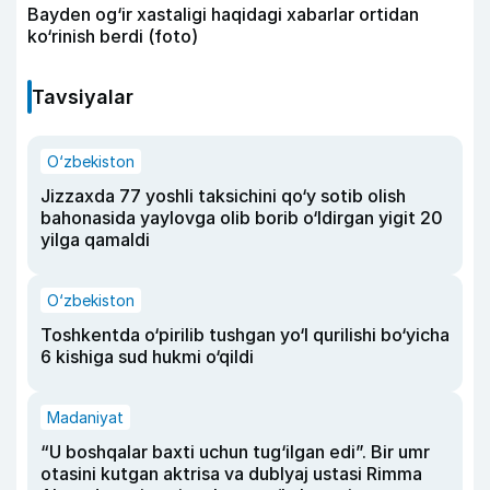
Bayden og‘ir xastaligi haqidagi xabarlar ortidan
ko‘rinish berdi (foto)
Tavsiyalar
O‘zbekiston
Jizzaxda 77 yoshli taksichini qo‘y sotib olish
bahonasida yaylovga olib borib o‘ldirgan yigit 20
yilga qamaldi
O‘zbekiston
Toshkentda o‘pirilib tushgan yo‘l qurilishi bo‘yicha
6 kishiga sud hukmi o‘qildi
Madaniyat
“U boshqalar baxti uchun tug‘ilgan edi”. Bir umr
otasini kutgan aktrisa va dublyaj ustasi Rimma