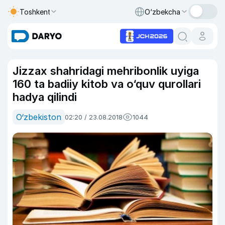
Toshkent
O‘zbekcha
Jizzax shahridagi mehribonlik uyiga
160 ta badiiy kitob va o‘quv qurollari
hadya qilindi
O‘zbekiston
02:20 / 23.08.2018
1044