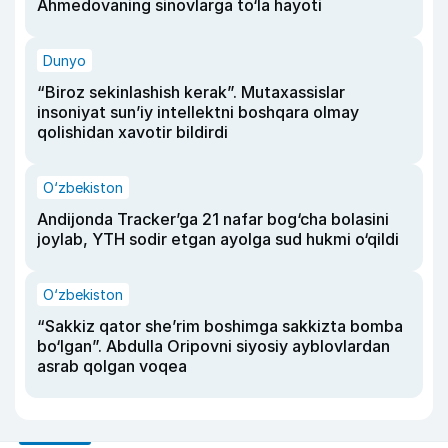
Ahmedovaning sinovlarga to‘la hayoti
Dunyo
“Biroz sekinlashish kerak”. Mutaxassislar
insoniyat sun’iy intellektni boshqara olmay
qolishidan xavotir bildirdi
O‘zbekiston
Andijonda Tracker’ga 21 nafar bog‘cha bolasini
joylab, YTH sodir etgan ayolga sud hukmi o‘qildi
O‘zbekiston
“Sakkiz qator she’rim boshimga sakkizta bomba
bo‘lgan”. Abdulla Oripovni siyosiy ayblovlardan
asrab qolgan voqea