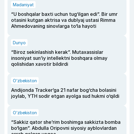
Madaniyat
“U boshqalar baxti uchun tug‘ilgan edi”. Bir umr
otasini kutgan aktrisa va dublyaj ustasi Rimma
Ahmedovaning sinovlarga to‘la hayoti
Dunyo
“Biroz sekinlashish kerak”. Mutaxassislar
insoniyat sun’iy intellektni boshqara olmay
qolishidan xavotir bildirdi
O‘zbekiston
Andijonda Tracker’ga 21 nafar bog‘cha bolasini
joylab, YTH sodir etgan ayolga sud hukmi o‘qildi
O‘zbekiston
“Sakkiz qator she’rim boshimga sakkizta bomba
bo‘lgan”. Abdulla Oripovni siyosiy ayblovlardan
asrab qolgan voqea