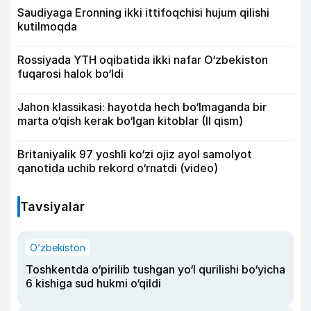
Saudiyaga Eronning ikki ittifoqchisi hujum qilishi
kutilmoqda
Rossiyada YTH oqibatida ikki nafar O‘zbekiston
fuqarosi halok bo‘ldi
Jahon klassikasi: hayotda hech bo‘lmaganda bir
marta o‘qish kerak bo‘lgan kitoblar (II qism)
Britaniyalik 97 yoshli ko‘zi ojiz ayol samolyot
qanotida uchib rekord o‘rnatdi (video)
Tavsiyalar
O‘zbekiston
Toshkentda o‘pirilib tushgan yo‘l qurilishi bo‘yicha
6 kishiga sud hukmi o‘qildi