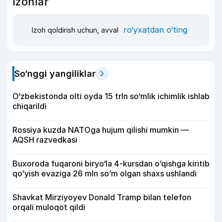
Izohlar
ro‘yxatdan o‘ting
Izoh qoldirish uchun, avval
So‘nggi yangiliklar
O‘zbekistonda olti oyda 15 trln so‘mlik ichimlik ishlab
chiqarildi
Rossiya kuzda NATOga hujum qilishi mumkin —
AQSH razvedkasi
Buxoroda fuqaroni biryo‘la 4-kursdan o’qishga kiritib
qo’yish evaziga 26 mln so’m olgan shaxs ushlandi
Shavkat Mirziyoyev Donald Tramp bilan telefon
orqali muloqot qildi