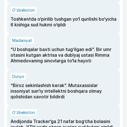
O‘zbekiston
Toshkentda o‘pirilib tushgan yo‘l qurilishi bo‘yicha
6 kishiga sud hukmi o‘qildi
Madaniyat
“U boshqalar baxti uchun tug‘ilgan edi”. Bir umr
otasini kutgan aktrisa va dublyaj ustasi Rimma
Ahmedovaning sinovlarga to‘la hayoti
Dunyo
“Biroz sekinlashish kerak”. Mutaxassislar
insoniyat sun’iy intellektni boshqara olmay
qolishidan xavotir bildirdi
O‘zbekiston
Andijonda Tracker’ga 21 nafar bog‘cha bolasini
joylab, YTH sodir etgan ayolga sud hukmi o‘qildi