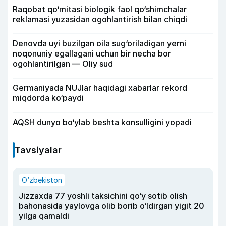
Raqobat qo‘mitasi biologik faol qo‘shimchalar
reklamasi yuzasidan ogohlantirish bilan chiqdi
Denovda uyi buzilgan oila sug‘oriladigan yerni
noqonuniy egallagani uchun bir necha bor
ogohlantirilgan — Oliy sud
Germaniyada NUJlar haqidagi xabarlar rekord
miqdorda ko‘paydi
AQSH dunyo bo‘ylab beshta konsulligini yopadi
Tavsiyalar
O‘zbekiston
Jizzaxda 77 yoshli taksichini qo‘y sotib olish
bahonasida yaylovga olib borib o‘ldirgan yigit 20
yilga qamaldi