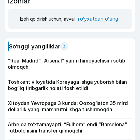
Izohlar
ro‘yxatdan o‘ting
Izoh qoldirish uchun, avval
So‘nggi yangiliklar
“Real Madrid” “Arsenal” yarim himoyachisini sotib
olmoqchi
Toshkent viloyatida Koreyaga ishga yuborish bilan
bog‘liq firibgarlik holati fosh etildi
Xitoydan Yevropaga 3 kunda: Qozog‘iston 35 mlrd
dollarlik yangi marshrutni ishga tushirmoqda
Arbeloa to‘xtamayapti: “Fulhem” endi “Barselona”
futbolchisini transfer qilmoqchi