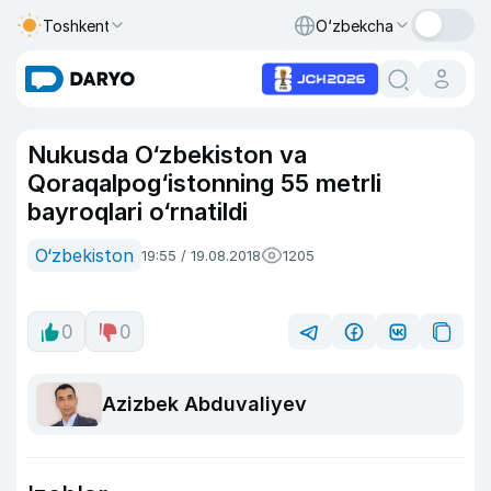
Toshkent
O‘zbekcha
Nukusda O‘zbekiston va
Qoraqalpog‘istonning 55 metrli
bayroqlari o‘rnatildi
O‘zbekiston
19:55 / 19.08.2018
1205
0
0
Azizbek Abduvaliyev