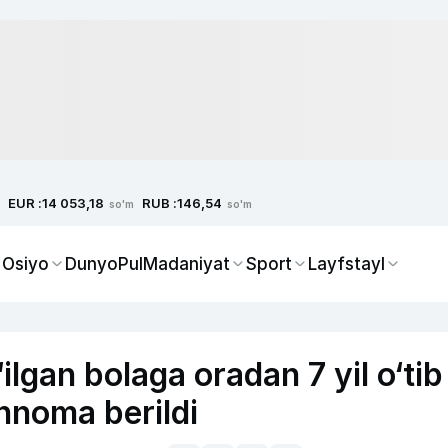
EUR :
RUB :
14 053,18
146,54
so'm
so'm
 Osiyo
Dunyo
Pul
Madaniyat
Sport
Layfstayl
ilgan bolaga oradan 7 yil o‘tib
ohnoma berildi