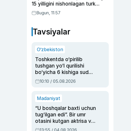
15 yilligini nishonlagan turk
aktyorlari va Kamelot qasriga
Bugun, 11:57
sayohat qilgan Zebo Rahimova
Tavsiyalar
O‘zbekiston
Toshkentda o‘pirilib
tushgan yo‘l qurilishi
bo‘yicha 6 kishiga sud
hukmi o‘qildi
10:10 / 05.08.2026
Madaniyat
“U boshqalar baxti uchun
tug‘ilgan edi”. Bir umr
otasini kutgan aktrisa va
dublyaj ustasi Rimma
13:55 / 04.08.2026