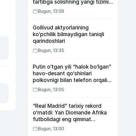
tartibga solishning yangi tizimi
joriy etildi
Bugun, 13:58
Gollivud aktyorlarining
ko‘pchilik bilmaydigan taniqli
qarindoshlari
Bugun, 13:35
Putin o‘tgan yili “halok bo‘lgan”
havo-desant qo‘shinlari
polkovnigi bilan telefon orqali
suhbatlashdi
Bugun, 13:05
“Real Madrid” tarixiy rekord
o‘rnatdi: Yan Diomande Afrika
futbolidagi eng qimmat
transferga aylandi
Bugun, 13:00