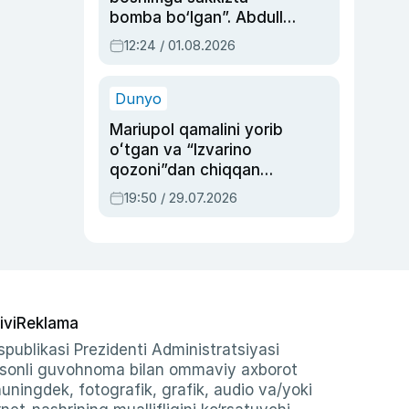
bomba bo‘lgan”. Abdulla
Oripovni siyosiy
12:24 / 01.08.2026
ayblovlardan asrab
qolgan voqea
Dunyo
Mariupol qamalini yorib
oʻtgan va “Izvarino
qozoni”dan chiqqan
qahramon — Ukraina
19:50 / 29.07.2026
armiyasi bosh
qoʻmondoni Drapatiy
haqida
ivi
Reklama
publikasi Prezidenti Administratsiyasi
-sonli guvohnoma bilan ommaviy axborot
shuningdek, fotografik, grafik, audio va/yoki