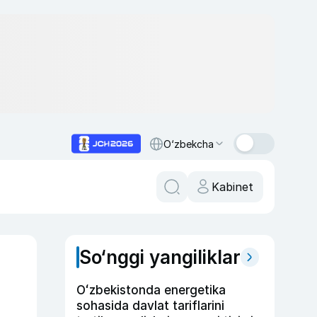
O‘zbekcha
Kabinet
So‘nggi yangiliklar
Oʻzbekistonda energetika
sohasida davlat tariflarini