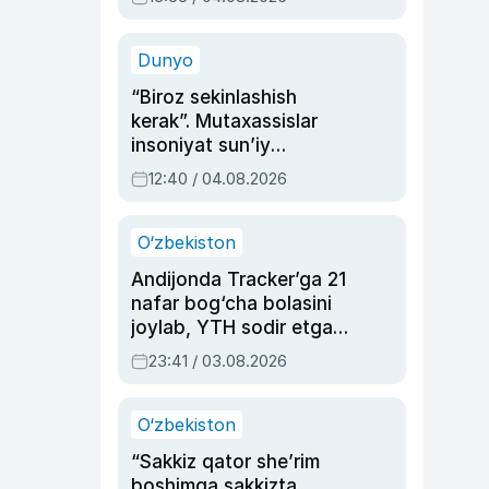
Ahmedovaning
sinovlarga to‘la hayoti
Dunyo
“Biroz sekinlashish
kerak”. Mutaxassislar
insoniyat sun’iy
intellektni boshqara
12:40 / 04.08.2026
olmay qolishidan xavotir
bildirdi
O‘zbekiston
Andijonda Tracker’ga 21
nafar bog‘cha bolasini
joylab, YTH sodir etgan
ayolga sud hukmi o‘qildi
23:41 / 03.08.2026
O‘zbekiston
“Sakkiz qator she’rim
boshimga sakkizta