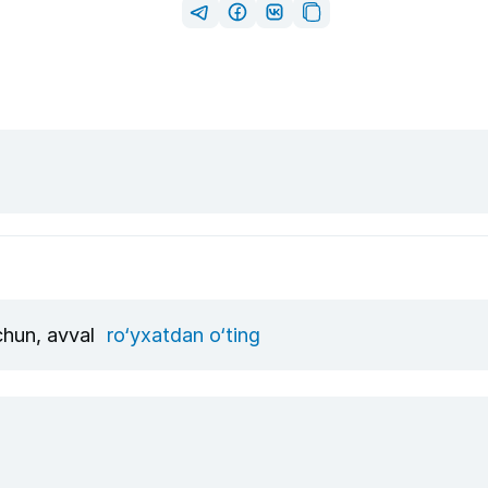
uchun, avval
ro‘yxatdan o‘ting