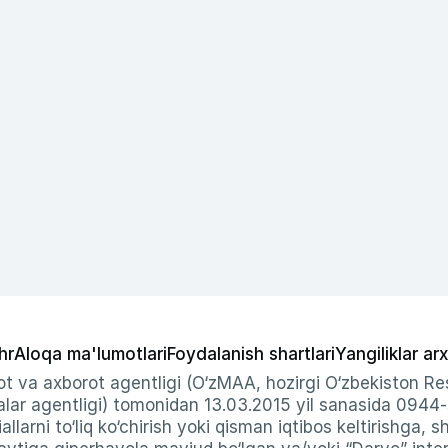
hr
Aloqa ma'lumotlari
Foydalanish shartlari
Yangiliklar arx
t va axborot agentligi (O‘zMAA, hozirgi O‘zbekiston Res
ar agentligi) tomonidan 13.03.2015 yil sanasida 0944
allarni to‘liq ko‘chirish yoki qisman iqtibos keltirishga, 