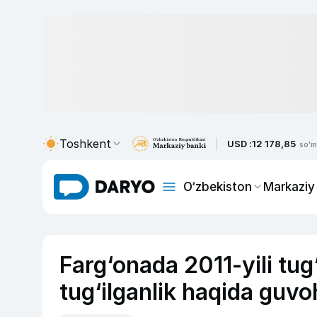
Toshkent
USD :
12 178,85
so'm
O‘zbekiston
Markaziy
Farg‘onada 2011-yili tug‘
tug‘ilganlik haqida guv