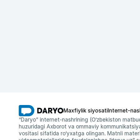
Maxfiylik siyosati
Internet-nas
“Daryo” internet-nashrining (O‘zbekiston matbuo
huzuridagi Axborot va ommaviy kommunikatsiyal
vositasi sifatida ro‘yxatga olingan. Matnli materi