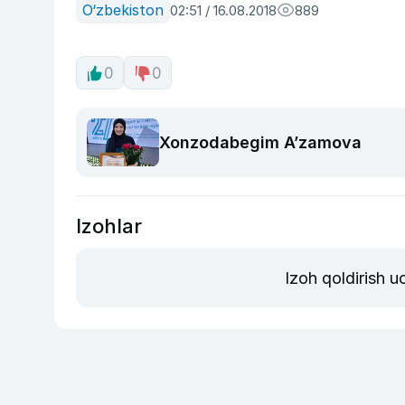
O‘zbekiston
02:51 / 16.08.2018
889
0
0
Xonzodabegim A’zamova
Izohlar
Izoh qoldirish 