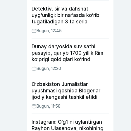
Detektiv, sir va dahshat
uyg‘unligi: bir nafasda ko‘rib
tugatiladigan 3 ta serial
Bugun, 12:45
Dunay daryosida suv sathi
pasayib, qariyb 1700 yillik Rim
ko‘prigi qoldiqlari ko‘rindi
Bugun, 12:20
O‘zbekiston Jurnalistlar
uyushmasi qoshida Blogerlar
ijodiy kengashi tashkil etildi
Bugun, 11:58
Instagram: O‘g‘lini uylantirgan
Rayhon Ulasenova, nikohining