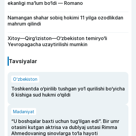
ekanligi ma’lum bo‘ldi — Romano
Namangan shahar sobiq hokimi 11 yilga ozodlikdan
mahrum qilindi
Xitoy—Qirg‘iziston—O‘zbekiston temiryo‘li
Yevropagacha uzaytirilishi mumkin
Tavsiyalar
O‘zbekiston
Toshkentda o‘pirilib tushgan yo‘l qurilishi bo‘yicha
6 kishiga sud hukmi o‘qildi
Madaniyat
“U boshqalar baxti uchun tug‘ilgan edi”. Bir umr
otasini kutgan aktrisa va dublyaj ustasi Rimma
Ahmedovaning sinovlarga to‘la hayoti