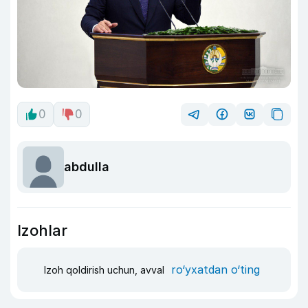
0
0
abdulla
Izohlar
ro‘yxatdan o‘ting
Izoh qoldirish uchun, avval