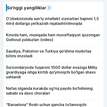
So‘nggi yangiliklar
Oʻzbekistonda sunʼiy intellekt xizmatlari hajmini 1,5
mlrd dollarga yetkazish rejalashtirilmoqda
Kinoda ham, musiqada ham muvaffaqiyat qozongan
Gollivud yulduzlari (video)
Saudiya, Pokiston va Turkiya qo‘shma mudofaa
bitimi imzoladi
Surxondaryoda fuqaroni 1000 dollar evaziga Milliy
gvardiyaga ishga kiritib qo‘ymoqchi bo‘lgan shaxs
ushlandi
Nafas olganda kurakda og‘riq paydo bo‘lishining
sababi va davo choralari
“Barselona” Rodri uchun qancha to‘lamoqchi