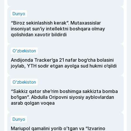
Dunyo
“Biroz sekinlashish kerak”. Mutaxassislar
insoniyat sun’iy intellektni boshqara olmay
qolishidan xavotir bildirdi
O‘zbekiston
Andijonda Tracker’ga 21 nafar bog‘cha bolasini
joylab, YTH sodir etgan ayolga sud hukmi o‘qildi
O‘zbekiston
“Sakkiz qator she’rim boshimga sakkizta bomba
bo‘lgan”. Abdulla Oripovni siyosiy ayblovlardan
asrab qolgan voqea
Dunyo
Mariupol qamalini yorib oʻtgan va “Izvarino